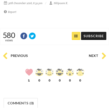
30th December 2016, 6:32 pm
Nitipoom K.
Report
580
SUBSCRIBE
VIEWS
PREVIOUS
NEXT
1
0
0
0
0
0
COMMENTS
(
0)