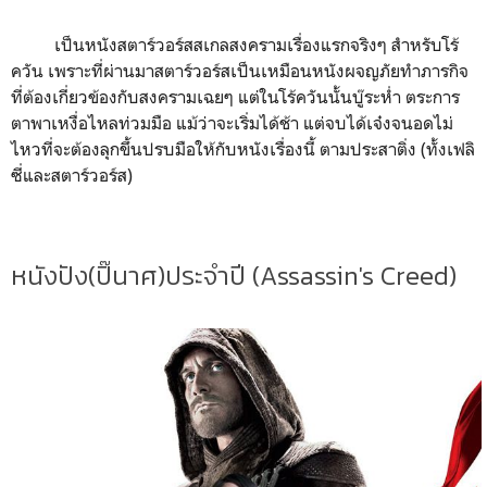
เป็นหนังสตาร์วอร์สสเกลสงครามเรื่องแรกจริงๆ สำหรับโร้
ควัน เพราะที่ผ่านมาสตาร์วอร์สเป็นเหมือนหนังผจญภัยทำภารกิจ
ที่ต้องเกี่ยวข้องกับสงครามเฉยๆ แต่ในโร้ควันนั้นบู๊ระห่ำ ตระการ
ตาพาเหงื่อไหลท่วมมือ แม้ว่าจะเริ่มได้ช้า แต่จบได้เจ๋งจนอดไม่
ไหวที่จะต้องลุกขึ้นปรบมือให้กับหนังเรื่องนี้ ตามประสาติ่ง (ทั้งเฟลิ
ซี่และสตาร์วอร์ส)
หนังปัง(ปิ๊นาศ)ประจำปี (Assassin's Creed)