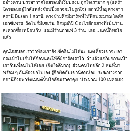
เอากระเป๋าไปเก็บให้ก่อน พอถึงสถานีก็มัวแต่มองหาทางออก 10
จนมองไม่เห็นเขาและไม่ได้ยินเสียงเรียก จนเพื่อนต้องหันไปตอบ
เขาแทนและตะโกนเรียกเรา (เด๋อตั้งแต่แรกพบเลย)
ปรากฏว่ามีคนไทยอีก 2 คนพักห้องของเขาเหมือนกัน คุณคนนี้
เขามี 6 ห้องมั้ง ซึ่งห้องพักทำเลดีมากกกกกกก ห้องก็ดีมาก มีทุก
อย่างครบ บรรยากาศโดยรอบก็เงียบสงบ ถูกใจเรามาก ๆ (แต่ถ้า
ใครชอบอยู่ใกล้แหล่งช้อปปิ้งอาจจะไม่ถูกใจ) สถานีนี้อยู่ห่างจาก
สถานี Busan 1 สถานี ตรงข้ามตึกมีมาร์ทที่ให้ฟีลประมาณ โลตัส
เอกซ์เพรส ถัดไปก็มีเซเว่น อีกมุมก็มี C อะไรสักอย่างที่เป็นร้าน
สะดวกซื้อเหมือนกัน และมีร้านกาแฟ 3 ร้าน เออ... แค่นี้ก็พอใจ
แล้ว
คุณโฮสบอกเราว่าห้องเรายังเช็คอินไม่ได้นะ แต่เดี๋ยวเขาจะเอา
กระเป๋าไปเก็บให้ก่อนและให้คีย์การ์ดเราไว้ ว่าแล้วแกก็ยกกระเป๋า
เรากับเพื่อนไปให้เลย (จิตใจดีมาก) ส่วนคนไทยอีก 2 คนที่มา
พร้อม ๆ กันต้องยกไปเอง รู้สึกผิดกับเขานิดหน่อย ระยะทางจาก
สถานีถึงอพาร์ตเมนต์นั้นใกล้สมราคาคุย ประมาณ 100 เมตรเอง