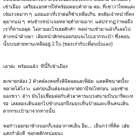
เข้าเมือง เตรียมเอกสารให้พร้อมตอบคำถาม ตม. ที่เขาว่าโหดและ
เข้มงวดมาก ๆ แถมแถวที่เราต่อก็ช้าเหลือเกิน สงสัยเจ้าหน้าที่คง
ดุมากแน่ ๆ คนข้างหน้าเจอหลายคำถามมาก แต่ปรากฏว่าพอถึง
เราก็ผ่านฉลุย ไม่ถามอะไรเลยสักคำ พอผ่านเข้ามาแล้วก็เลยไป
ล้างหน้าล้างตา เติมหน้าสักหน่อยก่อนจะไปเอากระเป๋า ซึ่งตอน
นั้นบนสายพานเหลืออยู่ 2 ใบ (ของเรากับเพื่อนนั่นเอง)
เอาล่ะ พร้อมแล้ว ทีนี้ก็เข้าเมือง
สะพายกล้อง 2 ตัวคล้องคอทั้งดิจิตอลและฟิล์ม แดดดีขนาดนี้จะ
พลาดได้ไงวะ แต่ก่อนอื่นต้องมองหาสถานีรถไฟก่อน มองซ้าย
มองขวา อ้าว มันไม่เชื่อมต่อกับตัวอาคารแบบสนามบินนาริตะเห
รอ เลยลองเดินออกไปข้างนอกจึงมองเห็นป้ายและเห็นคนเดิน
ลากกระเป๋ามาจากทางนั้น
พอก้าวออกมาข้างนอกก็เจออากาศเย็น อืม... เย็นกว่าที่คิด เฮ้ย
แสงกำลังดี ขอกดสักหน่อยนะ