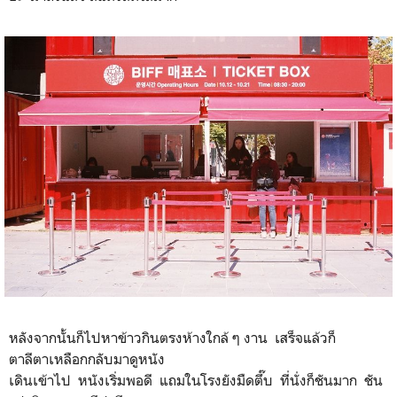
อ๊ะ มาถึงแล้ว สีแดงสดใสมาก