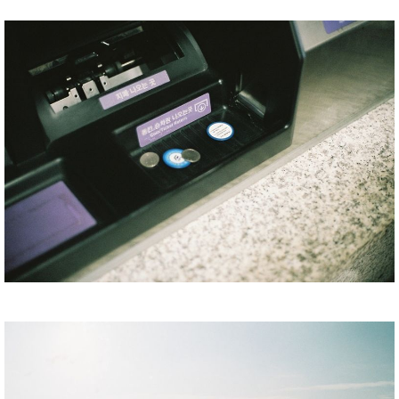
อันดับแรกต้องลงที่สถานี Sasang ก่อน มองซ้ายมองขวาไม่เจอตู้
ขาย Cash Bee
(IC Card คนละบริษัทกับ T-Money ; ลักษณะเดียวกับ Suica ,
Passmo ของญี่ปุ่น และ Easy Card ของไต้หวัน)
เลยซื้อตั๋วโดยสารรายเที่ยวก่อนก็แล้วกัน หน้าตาคล้าย ๆ เหรียญ
MRT บ้านเรา