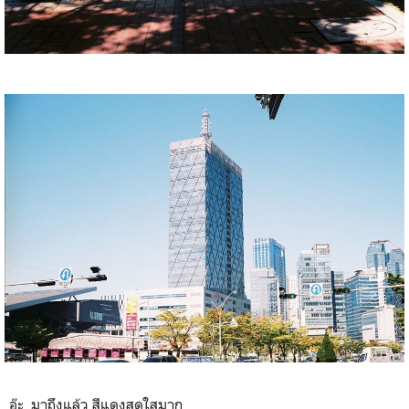
ระหว่างทางก็ถ่ายนู่นถ่ายนี่ไปเพลิน ๆ อากาศกำลังสบายเลย