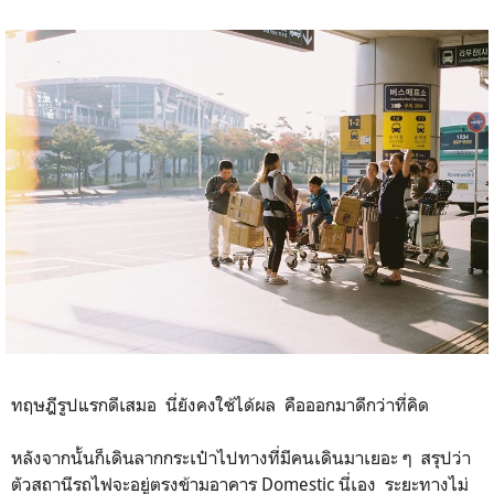
ทฤษฎีรูปแรกดีเสมอ นี่ยังคงใช้ได้ผล คือออกมาดีกว่าที่คิด
หลังจากนั้นก็เดินลากกระเป๋าไปทางที่มีคนเดินมาเยอะ ๆ สรุปว่า
ตัวสถานีรถไฟจะอยู่ตรงข้ามอาคาร Domestic นี่เอง ระยะทางไม่