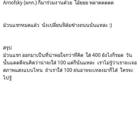
ลานตรงนี้วันแรกเขาใช้เป็นสถานที่เปิดงาน มีดาราดัง ๆ มาเดิน
พรมแดง ตอนนั้นก็ยืนมองไปรอบ ๆ แล้วถ่ายรูปไว้ เห็นเขาตั้ง
เก้าอี้ก็คิดว่าคงใช้เป็นที่ฉายหนังต่อแหละ เห็นมีจอด้วย ปรากฏ
ว่าคืนนั้นมีฉาย Mother! รอบปฐมทัศน์ในเกาหลีใต้ และ Darren
Arnofsky (ผกก.) ก็มาร่วมงานด้วย โอ๊ยยย พลาดดดดด
ม้วนแรกหมดแล้ว นั่งเปลี่ยนฟิล์มข้างถนนนั่นแหละ :)
สรุป