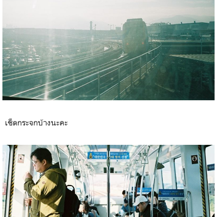
เช็ดกระจกบ้างนะคะ