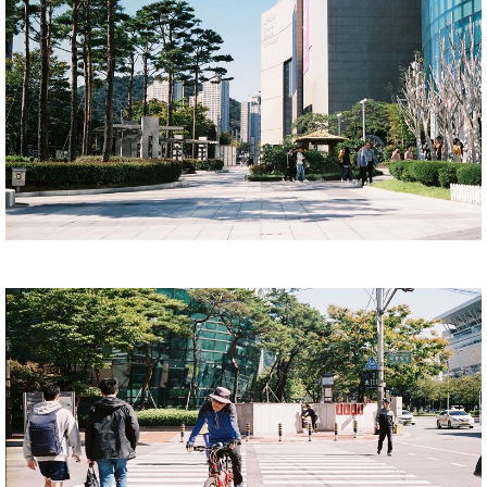
แล้วแต่ก็ต้องไปรับตั๋วจริงหน้างาน ตอนนั้นหิวมากเพราะยังไม่มี
อะไรตกถึงท้องเลยตั้งแต่แลนดิ้ง แต่... ภารกิจติ่งของเรานั้นก็
สำคัญมากเช่นกันเลยตกลงกันว่าเอาตั๋วให้ได้ก่อนค่อยว่ากัน 5555
พอถึงสถานี Centum City แล้วก็ตื่นตาตื่นใจกับวิว วันนี้ฟ้าใสมาก
อ่ะ ถ่ายรูปก่อน
แม้จะรีบแต่พอเห็นแสงสวย ๆ แล้วอดไม่ได้เนอะ