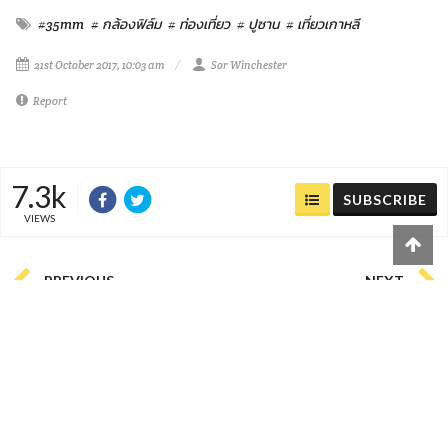
ม้วนแรก ออกมาเป็นที่น่าพอใจกว่าที่คิด ใส่ 400 ยังไงก็รอด วัน
นั้นแดดดีจนคิดว่าน่าจะใส่ 100 แต่ก็นั่นแหละ เราไม่รู้ว่าเราจะเจอ
สภาพแสงแบบไหน ถ้าเราใส่ 100 ฝนอาจจะเทลงมาก็ได้ ใครจะ
ไปรู้
#35mm
# กล้องฟิล์ม
# ท่องเที่ยว
# ปูซาน
# เที่ยวเกาหลี
21st October 2017, 10:03 am
Sor Winchester
Report