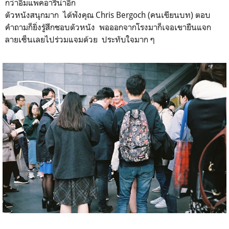
หลังจากนั้นก็ไปหาข้าวกินตรงห้างใกล้ ๆ งาน เสร็จแล้วก็
ตาลีตาเหลือกกลับมาดูหนัง
เดินเข้าไป หนังเริ่มพอดี แถมในโรงยังมืดตึ๊บ ที่นั่งก็ชันมาก ชัน
กว่าอิมแพคอารีน่าอีก
ตัวหนังสนุกมาก ได้ฟังคุณ Chris Bergoch (คนเขียนบท) ตอบ
คำถามก็ยิ่งรู้สึกชอบตัวหนัง พอออกจากโรงมาก็เจอเขายืนแจก
ลายเซ็นเลยไปร่วมแจมด้วย ประทับใจมาก ๆ