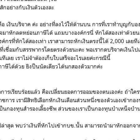
ักอย่างกับเงินตัวเองละ
อ เงินบริจาค ค่ะ อย่างที่ลงไว้ให้ด้านบน การที่เราทำบุญกั
มาหักลดหย่อนภาษีได้ แถมบางองค์กรนี่ หักได้สองเท่าด้วยน
ค์กรที่หักได้สองเท่า เราสามารถหักเงินตรงนี้ได้ 2,000 เลยที
่เชื่อมกับสรรพากรโดยตรงด้วยนะคะ พอเรากดบริจาคเงินไปแล
ทีเลย เราไม่จำต้องเก็บใบเสร็จอะไรเลยค่ะกรณีนี้
ษีได้ด้วย ยิงปืนนัดเดียวได้นกสองตัวมากค่ะ
ัดการเรียบร้อยแล้ว คือเปลี่ยนยอดการออมของตนเองค่ะ ถ้า
ชการ เรามีสิทธิเลือกหักเงินเดือนส่วนหนึ่งของตัวเองเข้ากอ
ป็นกองทุนสำรองเลี้ยงชีพ ส่วนของเราเป็นกองทุนบำเหน็จบ
ะ
าสุด พบว่าเงินที่หักไปเข้ากบข.นั้น สามารถนำมาหักออกจาก