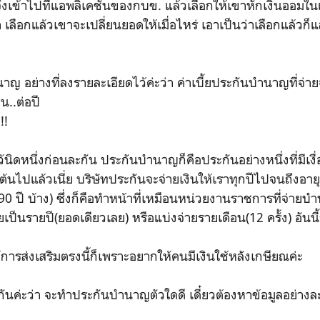
งเข้าไปที่แอพลิเคชั่นของกบข. แล้วเลือกให้เขาหักเงินออมในแต่
 เลือกแล้วเขาจะเปลี่ยนยอดให้เมื่อไหร่ เอาเป็นว่าเลือกแล้วก็
อย่างที่ลงรายละเอียดไว้ค่ะว่า ค่าเบี้ยประกันบำนาญที่จ่
น..ต่อปี
!!
นิดหนึ่งก่อนละกัน ประกันบำนาญก็คือประกันอย่างหนึ่งที่มีเงื
ต้นไปแล้วเนี่ย บริษัทประกันจะจ่ายเงินให้เราทุกปีไปจนถึงอายุท
ง 90 ปี บ้าง) ซึ่งก็คือทำหน้าที่เหมือนหน่วยงานราชการที่จ่ายบ
ยเป็นรายปี(ยอดเดียวเลย) หรือแบ่งจ่ายรายเดือน(12 ครั้ง) อันนี
ารส่งเสริมตรงนี้ก็เพราะอยากให้คนมีเงินใช้หลังเกษียณค่ะ
นกันค่ะว่า จะทำประกันบำนาญตัวใดดี เดี๋ยวต้องหาข้อมูลอย่างล