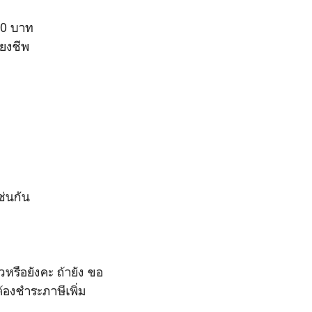
000 บาท
้ยงชีพ
เช่นกัน
วหรือยังคะ ถ้ายัง ขอ
้องชำระภาษีเพิ่ม