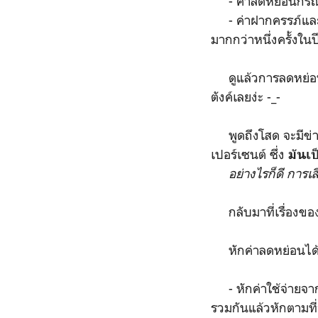
- ค่าลดหย่อนกรณีเ
- ค่าฝากครรภ์และทำ
มากกว่าหนึ่งครั้งในป
ดูแล้วการลดหย่อนจา
ตังค์เลยง่ะ -_-
พูดถึงโสด จะมีข่าวป
เปอร์เซนต์ ซึ่ง
มันเ
อย่างไรก็ดี การ
กลับมาที่เรื่องขอ
หักค่าลดหย่อนได้กี่
- หักค่าใช้จ่ายจากก
รวมกันแล้วหักตามที่