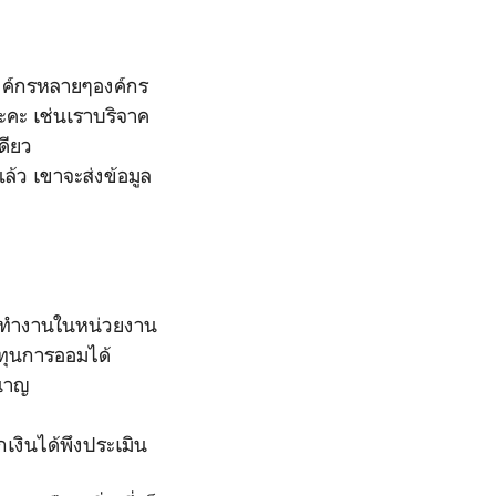
บองค์กรหลายๆองค์กร
ะคะ เช่นเราบริจาค
เดียว
้ว เขาจะส่งข้อมูล
ใครทำงานในหน่วยงาน
งทุนการออมได้
ำนาญ
เงินได้พึงประเมิน