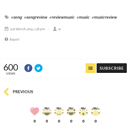
#song
#songreview
#reviewmusic
#music
#musicreview
21st March 2019, 1:36 pm
w
Report
600
SUBSCRIBE
VIEWS
PREVIOUS
0
0
0
0
0
0