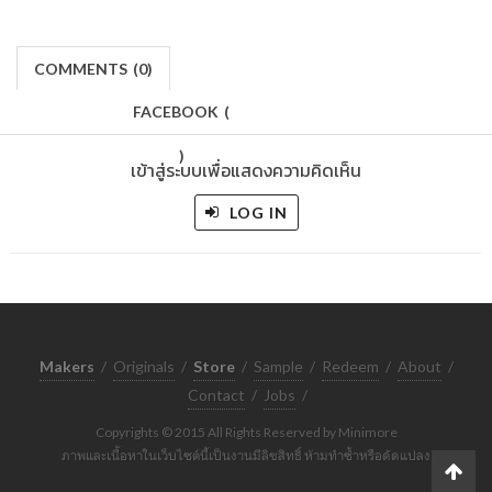
COMMENTS
(
0)
FACEBOOK
(
)
เข้าสู่ระบบเพื่อแสดงความคิดเห็น
LOG IN
Makers
/
Originals
/
Store
/
Sample
/
Redeem
/
About
/
Contact
/
Jobs
/
Copyrights © 2015 All Rights Reserved by Minimore
ภาพและเนื้อหาในเว็บไซต์นี้เป็นงานมีลิขสิทธิ์ ห้ามทำซ้ำหรือดัดแปลง