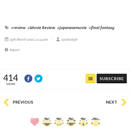
#review
#Movie Review
#japanesemovie
#final fantasy
19th March 2020, 12:24 pm
apotastyle
Report
414
SUBSCRIBE
VIEWS
PREVIOUS
NEXT