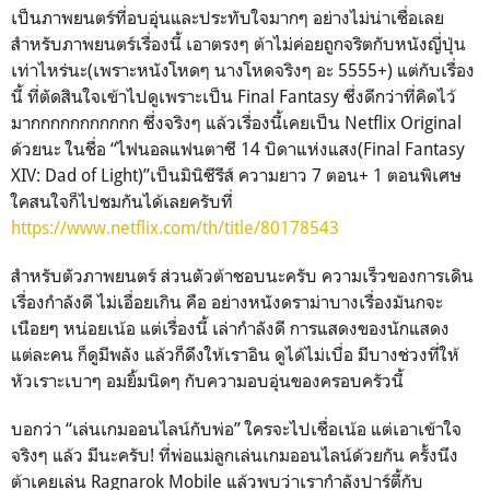
เป็นภาพยนตร์ที่อบอุ่นและประทับใจมากๆ อย่างไม่น่าเชื่อเลย
สำหรับภาพยนตร์เรื่องนี้ เอาตรงๆ ต้าไม่ค่อยถูกจริตกับหนังญี่ปุ่น
เท่าไหร่นะ(เพราะหนังโหดๆ นางโหดจริงๆ อะ 5555+) แต่กับเรื่อง
นี้ ที่ตัดสินใจเข้าไปดูเพราะเป็น Final Fantasy ซึ่งดีกว่าที่คิดไว้
มากกกกกกกกกกก ซึ่งจริงๆ แล้วเรื่องนี้เคยเป็น Netflix Original
ด้วยนะ ในชื่อ “ไฟนอลแฟนตาซี 14 บิดาแห่งแสง(Final Fantasy
XIV: Dad of Light)”เป็นมินิซีรีส์ ความยาว 7 ตอน+ 1 ตอนพิเศษ
ใคสนใจก็ไปชมกันได้เลยครับที่
https://www.netflix.com/th/title/80178543
สำหรับตัวภาพยนตร์ ส่วนตัวต้าชอบนะครับ ความเร็วของการเดิน
เรื่องกำลังดี ไม่เอื่อยเกิน คือ อย่างหนังดราม่าบางเรื่องมันกจะ
เนือยๆ หน่อยเน้อ แต่เรื่องนี้ เล่ากำลังดี การแสดงของนักแสดง
แต่ละคน ก็ดูมีพลัง แล้วก็ดึงให้เราอิน ดูได้ไม่เบื่อ มีบางช่วงที่ให้
หัวเราะเบาๆ อมยิ้มนิดๆ กับความอบอุ่นของครอบครัวนี้
บอกว่า “เล่นเกมออนไลน์กับพ่อ” ใครจะไปเชื่อเน้อ แต่เอาเข้าใจ
จริงๆ แล้ว มีนะครับ! ที่พ่อแม่ลูกเล่นเกมออนไลน์ด้วยกัน ครั้งนึง
ต้าเคยเล่น Ragnarok Mobile แล้วพบว่าเรากำลังปาร์ตี้กับ