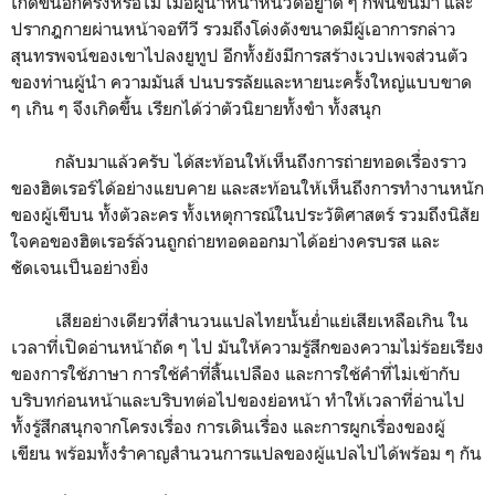
เกิดขึ้นอีกครั้งหรือไม่ เมื่อผู้นำหน้าหนวดอยูาดี ๆ ก็ฟื้นขึ้นมา และ
ปรากฎกายผ่านหน้าจอทีวี รวมถึงโด่งดังขนาดมีผู้เอาการกล่าว
สุนทรพจน์ของเขาไปลงยูทูป อีกทั้งยังมีการสร้างเวปเพจส่วนตัว
ของท่านผู้นำ ความมันส์ ปนบรรลัยและหายนะครั้งใหญ่แบบขาด
ๆ เกิน ๆ จึงเกิดขึ้น เรียกได้ว่าตัวนิยายทั้งขำ ทั้งสนุก
กลับมาแล้วครับ ได้สะท้อนให้เห็นถึงการถ่ายทอดเรื่องราว
ของฮิตเรอร์ได้อย่างแยบคาย และสะท้อนให้เห็นถึงการทำงานหนัก
ของผู้เขีบน ทั้งตัวละคร ทั้งเหตุการณ์ในประวัติศาสตร์ รวมถึงนิสัย
ใจคอของฮิตเรอร์ล้วนถูกถ่ายทอดออกมาได้อย่างครบรส และ
ชัดเจนเป็นอย่างยิ่ง
เสียอย่างเดียวที่สำนวนแปลไทยนั้นย่ำแย่เสียเหลือเกิน ใน
เวลาที่เปิดอ่านหน้าถัด ๆ ไป มันให้ความรู้สึกของความไม่ร้อยเรียง
ของการใช้ภาษา การใช้คำที่สิ้นเปลือง และการใช้คำที่ไม่เข้ากับ
บริบทก่อนหน้าและบริบทต่อไปของย่อหน้า ทำให้เวลาที่อ่านไป
ทั้งรู้สึกสนุกจากโครงเรื่อง การเดินเรื่อง และการผูกเรื่องของผู้
เขียน พร้อมทั้งรำคาญสำนวนการแปลของผู้แปลไปได้พร้อม ๆ กัน