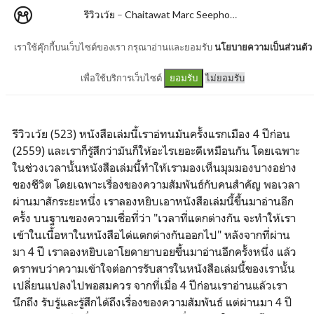
รีวิวเว้ย
–
Chaitawat Marc Seephongsai
เราใช้คุ๊กกี้บนเว็บไซต์ของเรา กรุณาอ่านและยอมรับ
นโยบายความเป็นส่วนตัว
โยดายาบอย By วิชัย
เพื่อใช้บริการเว็บไซต์
ไม่ยอมรับ
ยอมรับ
รีวิวเว้ย (523) หนังสือเล่มนี้เราอ่ทนมันครั้งแรกเมือง 4 ปีก่อน
(2559) และเราก็รู้สึกว่ามันก็ให้อะไรเยอะดีเหมือนกัน โดยเฉพาะ
ในช่วงเวลานั้นหนังสือเล่มนี้ทำให้เรามองเห็นมุมมองบางอย่าง
ของชีวิต โดยเฉพาะเรื่องของความสัมพันธ์กับคนสำคัญ พอเวลา
ผ่านมาสักระยะหนึ่ง เราลองหยิบเอาหนังสือเล่มนี้ขึ้นมาอ่านอีก
ครั้ง บนฐานของความเชื่อที่ว่า "เวลาที่แตกต่างกัน จะทำให้เรา
เข้าในเนื้อหาในหนังสือได่แตกต่างกันออกไป" หลังจากที่ผ่าน
มา 4 ปี เราลองหยิบเอาโยดายาบอยขึ้นมาอ่านอีกครั้งหนึ่ง แล้ว
ดราพบว่าความเข้าใจต่อการรับสารในหนังสือเล่มนี้ของเรานั้น
เปลี่ยนแปลงไปพอสมควร จากที่เมื่อ 4 ปีก่อนเราอ่านแล้วเรา
นึกถึง รับรู้และรู้สึกได้ถึงเรื่องของความสัมพันธ์ แต่ผ่านมา 4 ปี