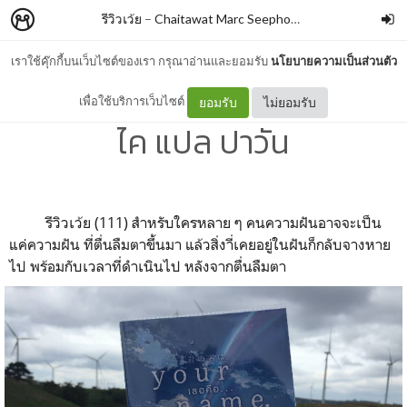
รีวิวเว้ย
–
Chaitawat Marc Seephongsai
เราใช้คุ๊กกี้บนเว็บไซต์ของเรา กรุณาอ่านและยอมรับ
นโยบายความเป็นส่วนตัว
YOUR NAME By มาโคโตะ ชิน
เพื่อใช้บริการเว็บไซต์
ยอมรับ
ไม่ยอมรับ
ไค แปล ปาวัน
รีวิวเว้ย (111) สำหรับใครหลาย ๆ คนความฝันอาจจะเป็น
แค่ความฝัน ที่ตื่นลืมตาขึ้นมา แล้วสิ่งาี่เคยอยู่ในฝันก็กลับจางหาย
ไป พร้อมกับเวลาที่ดำเนินไป หลังจากตื่นลืมตา