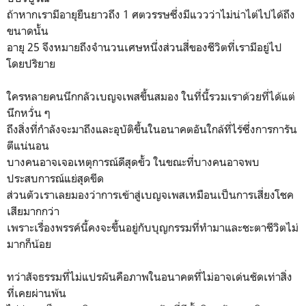
ถ้าหากเรามีอายุยืนยาวถึง 1 ศตวรรษซึ่งมีแววว่าไม่น่าไต่ไปได้ถึง
ขนาดนั้น
อายุ 25 จึงหมายถึงจำนวนเศษหนึ่งส่วนสี่ของชีวิตที่เรามีอยู่ไป
โดยปริยาย
ใครหลายคนนึกกลัวเบญจเพสขึ้นสมอง ในที่นี้รวมเราด้วยที่ได้แต่
นึกหวั่น ๆ
ถึงสิ่งที่กำลังจะมาถึงและอุบัติขึ้นในอนาคตอันใกล้ที่ไร้ซึ่งการการัน
ตีแน่นอน
บางคนอาจเจอเหตุการณ์ดีสุดขั้ว ในขณะที่บางคนอาจพบ
ประสบการณ์แย่สุดขีด
ส่วนตัวเราเลยมองว่าการเข้าสู่เบญจเพสเหมือนเป็นการเสี่ยงโชค
เสียมากกว่า
เพราะเรื่องพรรค์นี้คงจะขึ้นอยู่กับบุญกรรมที่ทำมาและชะตาชีวิตไม่
มากก็น้อย
ทว่าสัจธรรมที่ไม่แปรผันคือภาพในอนาคตที่ไม่อาจเด่นชัดเท่าสิ่ง
ที่เคยผ่านพ้น