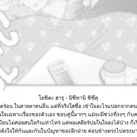
โยชิดะ ฮารุ - มิซึทานิ ชิซึคุ
ือดร้อน ในสายตาคนอื่น แต่ที่จริงใสซื่อ เข้าใจอะไรแปลกจากคน
นใจเฉพาะเรื่องของตัวเอง ชอบคู่นี้มากๆ แม้จะมีช่วงที่งงๆ กับค
หมือนไม่ค่อยสนใจกันเท่าไหร่ แต่พอเคลียร์ปมในใจลงได้บ้าง ก็เ
นกำลังใจให้กันและกันในปัญหาของอีกฝ่าย ค่อนข้างตรงไปตรงมา