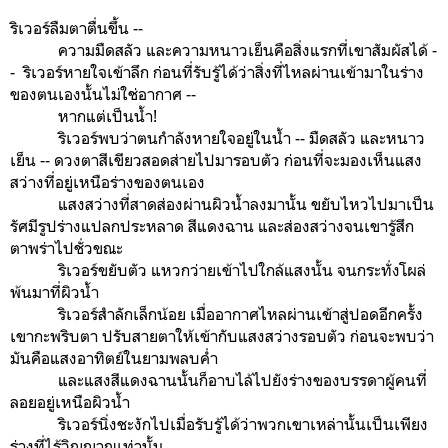
ริเวอร์ลืมตาตื่นขึ้น --
ความมืดสลัว และความหนาวเย็นคือสิ่งแรกที่เขาสัมผัสได้ -
- ริเวอร์หายใจเข้าลึก ก่อนที่รับรู้ได้ว่าสิ่งที่ไหลผ่านเข้ามาในร่าง
ของตนเองนั้นไม่ใช่อากาศ --
หากแต่เป็นน้ำ!
ริเวอร์พบว่าตนกำลังหายใจอยู่ในน้ำ -- มืดสลัว และหนาว
เย็น -- ดวงตาสีเขียวสอดส่ายไปมารอบตัว ก่อนที่จะมองเห็นแสง
สว่างที่อยู่เหนือร่างของตนเอง
แสงสว่างที่สาดส่องผ่านผิวน้ำลงมานั้น ขยับไหวไปมาเป็น
รัศมีรูปร่างแปลกประหลาด สีแดงฉาน และส่องสว่างจนเขารู้สึก
ตาพร่าไปชั่วขณะ
ริเวอร์ขยับตัว แหวกว่ายเข้าไปใกล้แสงนั้น จนกระทั่งโผล่
พ้นมาที่ผิวน้ำ
ริเวอร์สำลักเล็กน้อย เมื่ออากาศไหลผ่านเข้าสู่ปอดอีกครั้ง
เขากะพริบตา ปรับสายตาให้เข้ากับแสงสว่างรอบตัว ก่อนจะพบว่า
มันคือแสงอาทิตย์ในยามพลบค่ำ
และแสงสีแดงฉานนั้นก็อาบไล้ไปยังร่างของบรรดาผู้คนที่
ลอยอยู่เหนือผิวน้ำ
ริเวอร์นิ่งชะงักไปเมื่อรับรู้ได้ว่าพวกเขาเหล่านั้นเป็นเพียง
ร่างที่ไร้วิญญาณเท่านั้น