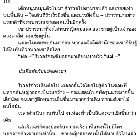
ไป!
เด็กหนุ่มหมุนตัวไปมา สำรวจไปตามรอบตัว และรอยเท้า
บนพื้นดิน -- ใจเต้นถี่รัวเร็วยิ่งขึ้น และแรงยิ่งขึ้น -- ปรารถนาอย่าง
แรงกล้าที่จะพบพวกเขาสองคนนั้นอีกครั้ง
เขาปรารถนาที่จะได้พบหญิงผมแดง และชายผู้เป็นเจ้าของ
ดวงตาสีดำคมเข้มคู่นั้น
แม้จะไม่เคยพบกันมาก่อน หากแต่จิตใต้สำนึกของเขาก็รับรู้
ได้ในทันทีว่าพวกเขาคือใคร
ริเวอร์กระซิบออกมาเสียงเบาหวิว
“
พ่อ --
”
“
แม่ --
”
นั่นคือพ่อกับแม่ของเขา
ริเวอร์ก้าวเดินต่อไป เผลอกลั้นใจโดยไม่รู้ตัว ในขณะที่
แหวกต้นหญ้าออกเป็นวงกว้าง -- กระแสลมโบกพัดรุนแรงมากขึ้น
เล็กน้อย จนเขารู้สึกหนาวเย็นขึ้นมามากกว่าเดิม หากแต่เขาไม่
สนใจมัน
เวลาดำเนินผ่านพ้นไป จนท้องฟ้าเป็นสีแดงฉานยิ่งขึ้นกว่า
เดิม
แล้วริเวอร์ก็ต้องยอมรับความจริงว่าที่แห่งนี้ไม่มีใคร
นอกจากตัวเขาเองเท่านั้น -- ชายหญิงสองคนนั้นได้หายตัวไปแล้ว