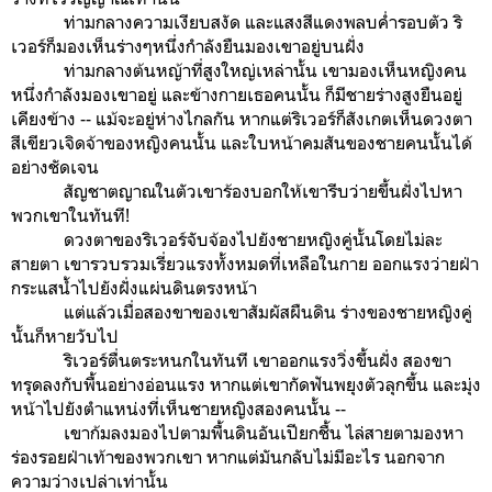
ท่ามกลางความเงียบสงัด และแสงสีแดงพลบค่ำรอบตัว ริ
เวอร์ก็มองเห็นร่างๆหนึ่งกำลังยืนมองเขาอยู่บนฝั่ง
ท่ามกลางต้นหญ้าที่สูงใหญ่เหล่านั้น เขามองเห็นหญิงคน
หนึ่งกำลังมองเขาอยู่ และข้างกายเธอคนนั้น ก็มีชายร่างสูงยืนอยู่
เคียงข้าง -- แม้จะอยู่ห่างไกลกัน หากแต่ริเวอร์ก็สังเกตเห็นดวงตา
สีเขียวเจิดจ้าของหญิงคนนั้น และใบหน้าคมสันของชายคนนั้นได้
อย่างชัดเจน
สัญชาตญาณในตัวเขาร้องบอกให้เขารีบว่ายขึ้นฝั่งไปหา
พวกเขาในทันที!
ดวงตาของริเวอร์จับจ้องไปยังชายหญิงคู่นั้นโดยไม่ละ
สายตา เขารวบรวมเรี่ยวแรงทั้งหมดที่เหลือในกาย ออกแรงว่ายฝ่า
กระแสน้ำไปยังฝั่งแผ่นดินตรงหน้า
แต่แล้วเมื่อสองขาของเขาสัมผัสผืนดิน ร่างของชายหญิงคู่
นั้นก็หายวับไป
ริเวอร์ตื่นตระหนกในทันที เขาออกแรงวิ่งขึ้นฝั่ง สองขา
ทรุดลงกับพื้นอย่างอ่อนแรง หากแต่เขากัดฟันพยุงตัวลุกขึ้น และมุ่ง
หน้าไปยังตำแหน่งที่เห็นชายหญิงสองคนนั้น --
เขาก้มลงมองไปตามพื้นดินอันเปียกชื้น ไล่สายตามองหา
ร่องรอยฝ่าเท้าของพวกเขา หากแต่มันกลับไม่มีอะไร นอกจาก
ความว่างเปล่าเท่านั้น