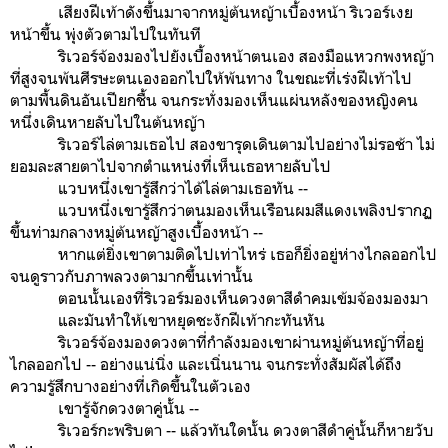
เสียงฝีเท้าดังขึ้นมาจากหมู่ต้นหญ้าเบื้องหน้า ริเวอร์เงย
หน้าขึ้น พุ่งตัวตามไปในทันที
ริเวอร์จ้องมองไปยังเบื้องหน้าตนเอง สองมือแหวกพงหญ้า
ที่สูงจนพ้นศีรษะตนเองออกไปให้พ้นทาง ในขณะที่เร่งฝีเท้าไป
ตามพื้นดินอันเปียกชื้น จนกระทั่งมองเห็นแผ่นหลังของหญิงคน
หนึ่งเดินหายลับไปในต้นหญ้า
ริเวอร์ไล่ตามเธอไป สองขารุดเดินตามไปอย่างไม่รอช้า ไม่
ยอมละสายตาไปจากตำแหน่งที่เห็นเธอหายลับไป
แวบหนึ่งเขารู้สึกว่าได้ไล่ตามเธอทัน --
แวบหนึ่งเขารู้สึกว่าตนมองเห็นเรือนผมสีแดงเพลิงปรากฏ
ขึ้นท่ามกลางหมู่ต้นหญ้าสูงเบื้องหน้า --
หากแต่ยิ่งเขาตามติดไปเท่าไหร่ เธอก็ยิ่งอยู่ห่างไกลออกไป
จนดูราวกับภาพลวงตามากขึ้นเท่านั้น
ตอนนั้นเองที่ริเวอร์มองเห็นดวงตาสีดำคมเข้มจ้องมองมา
และมันทำให้เขาหยุดชะงักฝีเท้ากะทันหัน
ริเวอร์จ้องมองดวงตาที่กำลังมองเขาผ่านหมู่ต้นหญ้าที่อยู่
ไกลออกไป -- อย่างแน่นิ่ง และเนิ่นนาน จนกระทั่งสัมผัสได้ถึง
ความรู้สึกบางอย่างที่เกิดขึ้นในตัวเอง
เขารู้จักดวงตาคู่นั้น --
ริเวอร์กะพริบตา -- แล้วทันใดนั้น ดวงตาสีดำคู่นั้นก็หายวับ