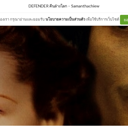
DEFENDER คืนล้างโลก
–
Samanthachiew
ต์ของเรา กรุณาอ่านและยอมรับ
นโยบายความเป็นส่วนตัว
เพื่อใช้บริการเว็บไซต์
ยอ