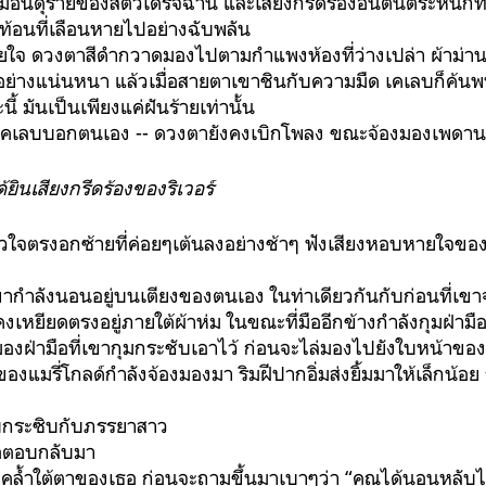
มอันดุร้ายของสัตว์เดรัจฉาน และเสียงกรีดร้องอันตื่นตระหนกที
ท้อนที่เลือนหายไปอย่างฉับพลัน
จ ดวงตาสีดำกวาดมองไปตามกำแพงห้องที่ว่างเปล่า ผ้าม่านท
อย่างแน่นหนา แล้วเมื่อสายตาเขาชินกับความมืด เคเลบก็ค้นพบว่
นี้ มันเป็นเพียงแค่ฝันร้ายเท่านั้น
- เคเลบบอกตนเอง -- ดวงตายังคงเบิกโพลง ขณะจ้องมองเพดา
ด้ยินเสียงกรีดร้องของริเวอร์
หัวใจตรงอกซ้ายที่ค่อยๆเต้นลงอย่างช้าๆ ฟังเสียงหอบหายใจขอ
ากำลังนอนอยู่บนเตียงของตนเอง ในท่าเดียวกันกับก่อนที่เขา
คงเหยียดตรงอยู่ภายใต้ผ้าห่ม ในขณะที่มืออีกข้างกำลังกุมฝ่า
งฝ่ามือที่เขากุมกระชับเอาไว้ ก่อนจะไล่มองไปยังใบหน้าของเ
องแมรี่โกลด์กำลังจ้องมองมา ริมฝีปากอิ่มส่งยิ้มมาให้เล็กน้
ลบกระซิบกับภรรยาสาว
เธอตอบกลับมา
ล้ำใต้ตาของเธอ ก่อนจะถามขึ้นมาเบาๆว่า “คุณได้นอนหลับไ