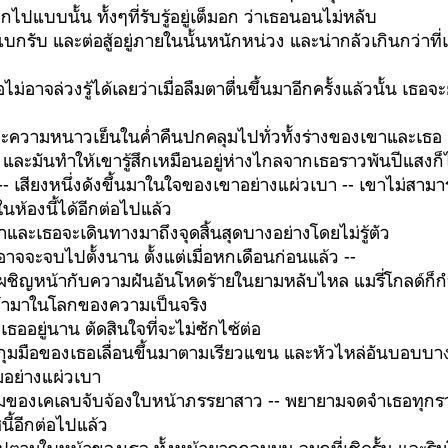
ปแบบนั้น ทั้งๆที่รับรู้อยู่เต็มอก ว่าเธอนอนไม่หลับ
ังแบกรับ และต่อสู้อยู่ภายในนั้นหนักหน่วง และน่ากลัวเกินกว่าท
ไม่อาจล่วงรู้ได้เลยว่าเมื่อลืมตาตื่นขึ้นมาอีกครั้งแล้วนั้น เธอจะ
ะความหนาวเย็นในค่ำคืนปกคลุมไปทั่วทั้งร่างของเขาและเธอ ค
 และมันทำให้เขารู้สึกเหมือนอยู่ห่างไกลจากเธอราวพันปีแสงก
- เสียงหนึ่งดังขึ้นมาในใจของเขาอย่างแผ่วเบา -- เขาไม่สามา
ในห้องนี้ได้อีกต่อไปแล้ว
ขาและเธอจะเดินทางมาถึงจุดสิ้นสุดบางอย่างโดยไม่รู้ตัว
าจจะจบไปตั้งนาน ตั้งแต่เมื่อหกเดือนก่อนแล้ว --
ผชิญหน้ากับความฝันอันโหดร้ายในยามหลับไหล แมรี่โกลด์ก็ก
ข้ามาในโลกของความเป็นจริง
ธออยู่นาน ตัดสินใจที่จะไม่ซักไซ้ต่อ
กุมมือของเธอเลื่อนขึ้นมาตามเรียวแขน และหัวไหล่อันบอบบาง
้มอย่างแผ่วเบา
มของเคเลบจับจ้องใบหน้าภรรยาสาว -- พยายามจดจำเธอทุกรา
ี้อีกต่อไปแล้ว
ปตามใบหน้าของเธอ ทั้งหน้าผากกลมมน จมูกที่เชิดรั้น และริมฝ