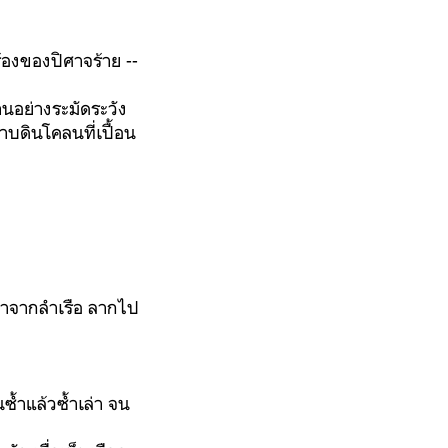
้องของปิศาจร้าย --
นอย่างระมัดระวัง
บดินโคลนที่เปื้อน
มาจากลำเรือ ลากไป
ซ้ำแล้วซ้ำเล่า จน