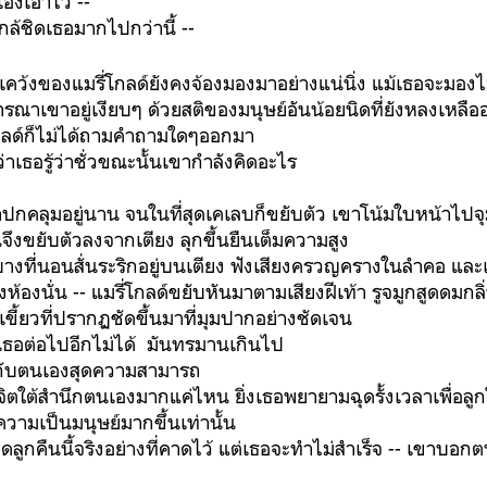
องเอาไว้ --
กล้ชิดเธอมากไปกว่านี้ --
คว้งของแมรี่โกลด์ยังคงจ้องมองมาอย่างแน่นิ่ง แม้เธอจะมองไม
ารณาเขาอยู่เงียบๆ ด้วยสติของมนุษย์อันน้อยนิดที่ยังหลงเหลืออย
กลด์ก็ไม่ได้ถามคำถามใดๆออกมา
 ว่าเธอรู้ว่าชั่วขณะนั้นเขากำลังคิดอะไร
าปกคลุมอยู่นาน จนในที่สุดเคเลบก็ขยับตัว เขาโน้มใบหน้าไปจ
จึงขยับตัวลงจากเตียง ลุกขึ้นยืนเต็มความสูง
บางที่นอนสั่นระริกอยู่บนเตียง ฟังเสียงครวญครางในลำคอ และ
ั้งห้องนั่น -- แมรี่โกลด์ขยับหันมาตามเสียงฝีเท้า รูจมูกสูดดมกล
ขี้ยวที่ปรากฏชัดขึ้นมาที่มุมปากอย่างชัดเจน
ธอต่อไปอีกไม่ได้ มันทรมานเกินไป
ู้กับตนเองสุดความสามารถ
กับจิตใต้สำนึกตนเองมากแค่ไหน ยิ่งเธอพยายามฉุดรั้งเวลาเพื่อล
ความเป็นมนุษย์มากขึ้นเท่านั้น
ูกคืนนี้จริงอย่างที่คาดไว้ แต่เธอจะทำไม่สำเร็จ -- เขาบอกตน