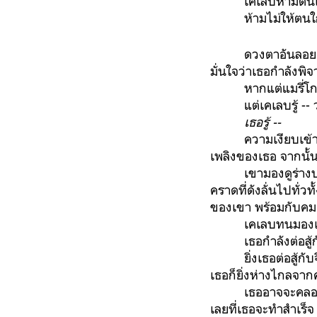
เคเลบห้ามตนเ
ห้ามไม่ให้ตนใ
ดวงตาอันลอยเ
มั่นใจว่าเธอกำลังพิจ
หากแต่แมรี่โ
แต่เคเลบรู้ --
เธอรู้ --
ความเงียบเข้
เพลิงของเธอ จากนั้น
เขามองดูร่าง
คราดที่ดังลั่นไปทั่วท
ของเขา พร้อมกับคมเ
เคเลบทนมองเ
เธอกำลังต่อส
ยิ่งเธอต่อสู้
เธอก็ยิ่งห่างไกลจาก
เธออาจจะคลอดล
เลยที่เธอจะทำสำเร็จ