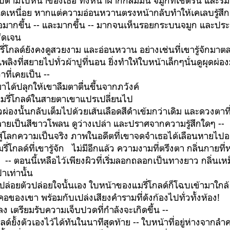
น็ดเหนื่อย หากแต่ความอ่อนหวานตรงหน้ากลับทำให้เคเลบรู้สึกเ
ธอมากขึ้น -- และมากขึ้น -- มากจนเห็นรอยกระบนจมูก และปร
ชัดเจน
รี่โกลด์ยังคงดูสวยงาม และอ่อนหวาน อย่างเช่นที่เขารู้จักมาตล
ลิงที่สยายไปทั่วผ้าปูที่นอน ยิ่งทำให้ใบหน้าเล็กๆนั่นดูผุดผ่อง
าที่เคยเป็น --
าได้ปลุกให้เขาลืมตาตื่นขึ้นจากภวังค์
แมรี่โกลด์ในสายตาเขาแปรเปลี่ยนไป
ผ่องนั้นกลับเต็มไปด้วยเส้นเลือดสีดำเข้มกว่าเดิม และดวงตาที่ค
กลายเป็นสีขาวโพลน ดูว่างเปล่า และปราศจากความรู้สึกใดๆ --
ู่โลกความเป็นจริง ภาพในอดีตที่เขาจดจำเธอได้เลือนหายไปอย
แมรี่โกลด์ที่เขารู้จัก ไม่มีอีกแล้ว ความงามที่ตรึงตา กลิ่นกา
 -- ตอนนี้เหลือไว้เพียงผิวที่เริ่มลอกถลอกเป็นทางยาว กลิ่นเหม
าเท่านั้น
าปล่อยตัวปล่อยใจนั้นเอง ใบหน้าของแมรี่โกลด์ก็โฉบเข้ามาใกล้ ค
อของเขา พร้อมกับเปล่งเสียงคำรามที่ดังก้องไปทั่วทั้งห้อง!
ง เตรียมรับความเจ็บปวดที่กำลังจะเกิดขึ้น --
ลด์ยั้งตัวเองไว้ได้ทันในนาทีสุดท้าย -- ใบหน้าที่อยู่ห่างจากล