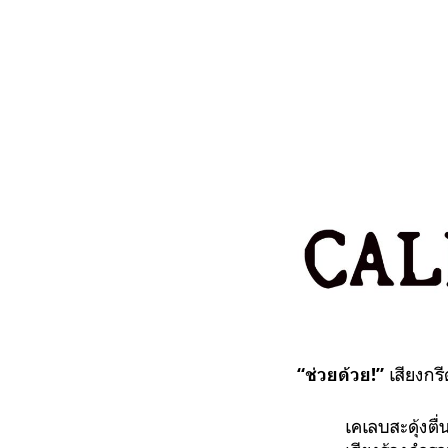
เสียงกรี
“ช่วยด้วย!”
เคเลบสะดุ้งตื