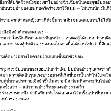
มเขี้ยวที่สัมผัสผิวหนังของเขาไปอย่างฉิวเฉียดนั่นค่อยๆขยับถอย
ันบวมช้ำของเธอ กอดรัดร่างเขาไว้แน่น -- ไม่นานนัก มันก็สั
ยงคำรามจากลำคอหญิงสาวก็ดังขึ้นกว่าเดิม จนเคเลบแทบไม่ได้ย
้จะถึงขีดจำกัดของตนเอง --
กว่าใครอื่นที่เขาเคยเผชิญหน้า -- เธอต่อสู้ได้นานกว่าคนติดเ
และการต่อสู้กับตัวเองของเธอไม่อาจยื้อได้นานไปกว่านี้อีกแล
วามคิดบางอย่างได้ครอบงำเคเลบขึ้นมาชั่วขณะ
กุมกระชับแขนของเธอแน่นกว่าเดิม บีบมันอย่างรุนแรงราวกั
 ความคิดอันรุนแรงบางอย่างที่เกิดขึ้นมานั้น ทำให้ใบหน้าคม
คู่นั้นทอประกายเจิดจ้าขึ้นในความมืด ก่อนที่จะหายวับไปอย่
็นครั้งแรก -- แล้วทุกอย่างก็หยุดลงอย่างรวดเร็ว
ทั้งร่างเขาหยุดนิ่ง ฝ่ามือที่กุมหัวไหล่เธอเอาไว้เกร็งแน่นขึ้นมา
อนหน้าของตนเอง