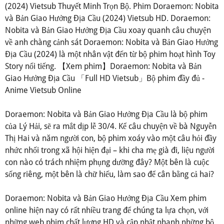
(2024) Vietsub Thuyết Minh Trọn Bộ. Phim Doraemon: Nobita
và Bản Giao Hưởng Địa Cầu (2024) Vietsub HD. Doraemon:
Nobita và Bản Giao Hưởng Địa Cầu xoay quanh câu chuyện
về anh chàng cảnh sát Doraemon: Nobita và Bản Giao Hưởng
Địa Cầu (2024) là một nhân vật đến từ bộ phim hoạt hình Toy
Story nổi tiếng. 【Xem phim】Doraemon: Nobita và Bản
Giao Hưởng Địa Cầu 「Full HD Vietsub」Bộ phim đầy đủ -
Anime Vietsub Online
Doraemon: Nobita và Bản Giao Hưởng Địa Cầu là bộ phim
của Lý Hải, sẽ ra mắt dịp lễ 30/4. Kể câu chuyện về bà Nguyễn
Thị Hai và năm người con, bộ phim xoáy vào một câu hỏi đầy
nhức nhối trong xã hội hiện đại – khi cha mẹ già đi, liệu người
con nào có trách nhiệm phụng dưỡng đây? Một bên là cuộc
sống riêng, một bên là chữ hiếu, làm sao để cân bằng cả hai?
Doraemon: Nobita và Bản Giao Hưởng Địa Cầu Xem phim
online hiện nay có rất nhiều trang để chúng ta lựa chọn, với
những web phim chất lượng HD và cập nhật nhanh những bộ