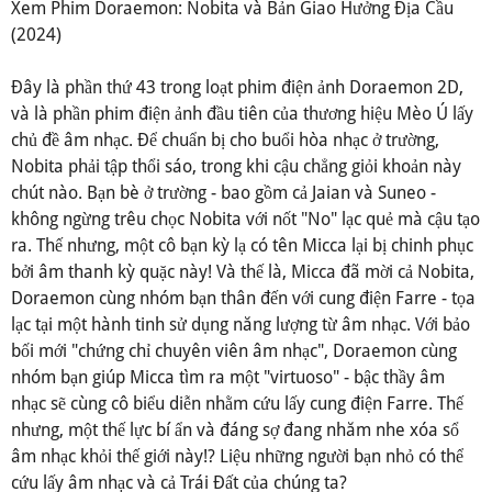
Xem Phim Doraemon: Nobita và Bản Giao Hưởng Địa Cầu
(2024)
Đây là phần thứ 43 trong loạt phim điện ảnh Doraemon 2D,
và là phần phim điện ảnh đầu tiên của thương hiệu Mèo Ú lấy
chủ đề âm nhạc. Để chuẩn bị cho buổi hòa nhạc ở trường,
Nobita phải tập thổi sáo, trong khi cậu chẳng giỏi khoản này
chút nào. Bạn bè ở trường - bao gồm cả Jaian và Suneo -
không ngừng trêu chọc Nobita với nốt "No" lạc quẻ mà cậu tạo
ra. Thế nhưng, một cô bạn kỳ lạ có tên Micca lại bị chinh phục
bởi âm thanh kỳ quặc này! Và thế là, Micca đã mời cả Nobita,
Doraemon cùng nhóm bạn thân đến với cung điện Farre - tọa
lạc tại một hành tinh sử dụng năng lượng từ âm nhạc. Với bảo
bối mới "chứng chỉ chuyên viên âm nhạc", Doraemon cùng
nhóm bạn giúp Micca tìm ra một "virtuoso" - bậc thầy âm
nhạc sẽ cùng cô biểu diễn nhằm cứu lấy cung điện Farre. Thế
nhưng, một thế lực bí ẩn và đáng sợ đang nhăm nhe xóa sổ
âm nhạc khỏi thế giới này!? Liệu những người bạn nhỏ có thể
cứu lấy âm nhạc và cả Trái Đất của chúng ta?