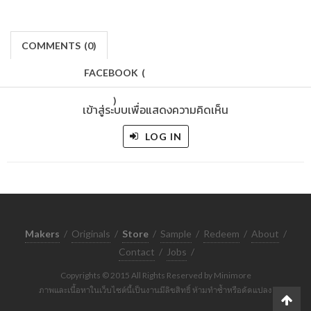
COMMENTS
(
0)
FACEBOOK
(
)
เข้าสู่ระบบเพื่อแสดงความคิดเห็น
LOG IN
Makers
/
Originals
/
Store
/
Sample
/
Redeem
/
About
/
Contact
/
Jobs
/
Copyrights © 2015 All Rights Reserved by Minimore
ภาพและเนื้อหาในเว็บไซต์นี้เป็นงานมีลิขสิทธิ์ ห้ามทำซ้ำหรือดัดแปลง