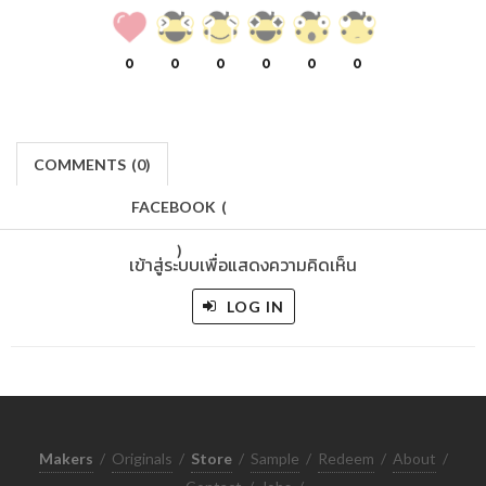
0
0
0
0
0
0
COMMENTS
(
0)
FACEBOOK
(
)
เข้าสู่ระบบเพื่อแสดงความคิดเห็น
LOG IN
Makers
/
Originals
/
Store
/
Sample
/
Redeem
/
About
/