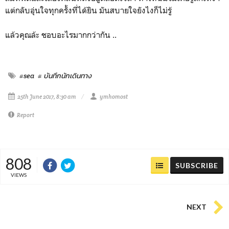
แต่กลับอุ่นใจทุกครั้งที่ได้ยิน มันสบายใจยังไงก็ไม่รู้
แล้วคุณล้ะ ชอบอะไรมากกว่ากัน ..
#sea
# บันทึกนักเดินทาง
25th June 2017, 8:30 am
ymhomost
Report
808
SUBSCRIBE
VIEWS
NEXT