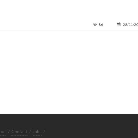
86
28/11/2
out
/
Contact
/
Jobs
/