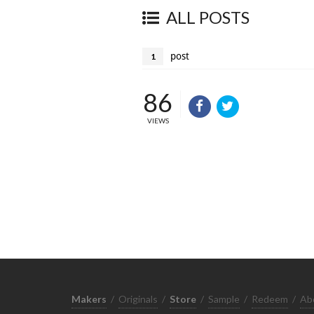
ALL POSTS
post
1
86
VIEWS
Makers
/
Originals
/
Store
/
Sample
/
Redeem
/
Ab