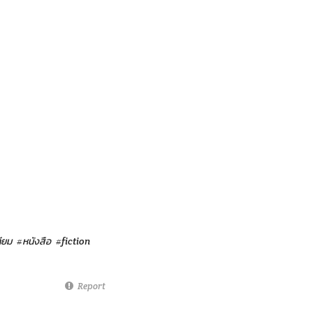
ียม
#หนังสือ
#fiction
Report