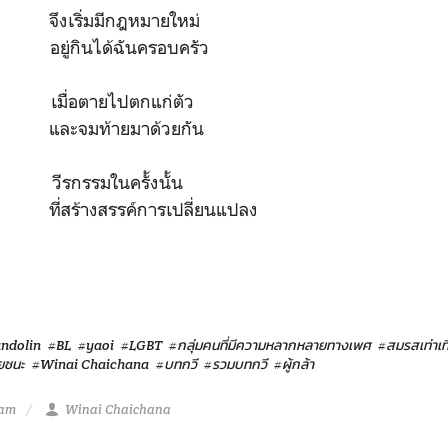
จึงเริ่มมีกฎหมายใหม่
 อยู่กินได้ฉันครอบครัว
 เมื่อตายไปตกแก่ตัว
ัว และจมท้ายมาด้วยกัน
วีรกรรมในครั้งนั้น
ญ ที่สร้างสรรค์การเปลี่ยนแปลง
ndolin
#BL
#yaoi
#LGBT
#กลุ่มคนที่มีความหลากหลายทางเพศ
#สมรสเท่าเท
ัยชนะ
#Winai Chaichana
#บทกวี
#รวมบทกวี
#ผู้กล้า
 am
Winai Chaichana