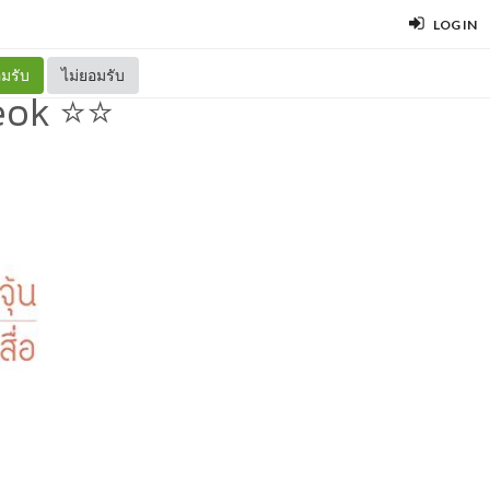
LOG IN
มรับ
ไม่ยอมรับ
deok ⭐⭐