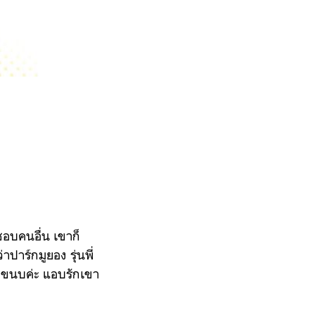
บชอบคนอื่น เขาก็
ปาร์กมูยอง รุ่นพี่
มขนบค่ะ แอบรักเขา