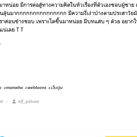
ึ้นมาหน่อย มีการต่อสู้ทางความคิดในหัวเรื่องที่ตัวเองชอบผู้ชาย 
่านลุ้นมากกกกกกกกกกกกกกก มีความงี่เง่าบ้างตามประสาวัยมัธย
าค่อนข้างชอบ เพราะโตขึ้นมาหน่อย มีบทแส่บ ๆ ด้วย อยากให้
วแน่เลย T T
✨
o
#manwha
#webtoons
#เว็บตูน
am
alf_yakusa