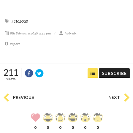
#ctc2020
8th February 2020, 4:42 pm
hybridx_
Report
211
SUBSCRIBE
VIEWS
PREVIOUS
NEXT
0
0
0
0
0
0