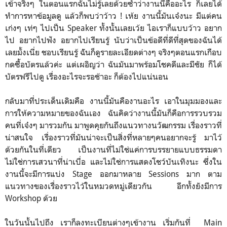
เข้าจริงๆ ในตอนแรกฉันไม่รู้เลยด้วยซ้ำว่างานนี้คืออะไร ก็เลยได้
ทำการหาข้อมูลดู แล้วก็พบว่าว้าว ! เห้ย งานนี้มันเจ๋งนะ มีแต่คน
เก่งๆ เท่ๆ ไปเป็น Speaker ทั้งนั้นเลยเว้ย ไอเราก็แบบว้าว อยาก
ไป อยากไปฟัง อยากไปเรียนรู้ นับว่าเป็นข้อดีที่ดีที่สุดของฉันได้
เลยมั้งเนี่ย ชอบเรียนรู้ ฉัันก็ดูรายละเอียดต่างๆ จริงๆตอนแรกเกือบ
กดซื้อบัตรแล้วค่ะ แต่เผอิญว่า ฉันมันมาพร้อมโชคดีและมีชัย ก็ได้
บัตรฟรีไปดู เรื่องอะไรจะรอช้าอะ ก็ต้องไปแน่นอน
กลับมาที่ประเด็นเดิมคือ งานนี้มันคืองานอะไร เอาในมุมมองและ
การให้ความหมายของฉันเอง ฉันคิดว่างานนี้มันก็คือการรวบรวม
คนที่เจ๋งๆ มารวมกัน มาพูดคุยกันถึงแนวทางนวัฒกรรม เรื่องราวที่
น่าสนใจ เรื่องราวที่มันน่าจะเป็นสิ่งที่หลายๆคนอยากจะรู้ มาไว้
ด้วยกันในที่เดียว เป็นงานที่ไม่ใช่แค่การบรรยายแบบธรรมดา
ไม่ใช่การเสวนาที่น่าเบื่อ และไม่ใช่การแสดงโชว์บันเทิงนะ ซึ่งใน
งานนี้จะมีการแบ่ง Stage ออกมาหลาย Sessions มาก ตาม
แนวทางของเรื่องราวไว้ในหมวดหมู่เดียวกัน อีกทั้งยังมีการ
Workshop ด้วย
ในวันนั้นไปถึง เราก็ลงทะเบียนต่างๆเข้างาน เริ่มกันที่ Main