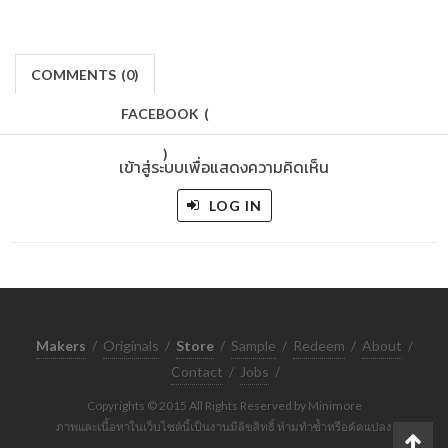
COMMENTS
(
0)
FACEBOOK
(
)
เข้าสู่ระบบเพื่อแสดงความคิดเห็น
LOG IN
Makers
/
Originals
/
Store
/
Sample
/
Redeem
/
About
/
Contact
/
Jobs
/
Copyrights © 2015 All Rights Reserved by Minimore
ภาพและเนื้อหาในเว็บไซต์นี้เป็นงานมีลิขสิทธิ์ ห้ามทำซ้ำหรือดัดแปลง