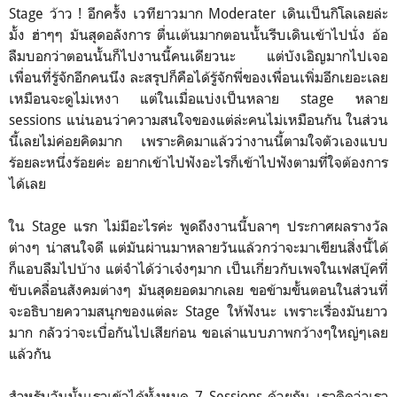
Stage ว้าว ! อีกครั้ง เวทียาวมาก Moderater เดินเป็นกิโลเลยล่ะ
มั้ง ฮ่าๆๆ มันสุดอลังการ ตื่นเต้นมากตอนนั้นรีบเดินเข้าไปนั่ง อ้อ
ลืมบอกว่าตอนนั้นก็ไปงานนี้คนเดียวนะ แต่บังเอิญมากไปเจอ
เพื่อนที่รู้จักอีกคนนึง ละสรุปก็คือได้รู้จักพี่ของเพื่อนเพิ่มอีกเยอะเลย
เหมือนจะดูไม่เหงา แต่ในเมื่อแบ่งเป็นหลาย stage หลาย
sessions แน่นอนว่าความสนใจของแต่ล่ะคนไม่เหมือนกัน ในส่วน
นี้เลยไม่ค่อยคิดมาก เพราะคิดมาแล้วว่างานนี้ตามใจตัวเองแบบ
ร้อยละหนึ่งร้อยค่ะ อยากเข้าไปฟังอะไรก็เข้าไปฟังตามที่ใจต้องการ
ได้เลย
ใน Stage แรก ไม่มีอะไรค่ะ พูดถึงงานนี้บลาๆ ประกาศผลรางวัล
ต่างๆ น่าสนใจดี แต่มันผ่านมาหลายวันแล้วกว่าจะมาเขียนสิ่งนี้ได้
ก็แอบลืมไปบ้าง แต่จำได้ว่าเจ๋งๆมาก เป็นเกี่ยวกับเพจในเฟสบุ๊คที่
ขับเคลื่อนสังคมต่างๆ มันสุดยอดมากเลย ขอข้ามขั้นตอนในส่วนที่
จะอธิบายความสนุกของแต่ละ Stage ให้ฟังนะ เพราะเรื่องมันยาว
มาก กลัวว่าจะเบื่อกันไปเสียก่อน ขอเล่าแบบภาพกว้างๆใหญ่ๆเลย
แล้วกัน
สำหรับวันนั้นเราเข้าได้ทั้งหมด 7 Sessions ด้วยกัน เราคิดว่าเรา