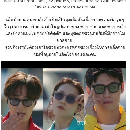
คังแทวาน รับบทโดยลีฮักจู (Lee Hak Joo) หลายๆคนน่าจะรู้จักเขาในบทโรคจิต
ในเรื่อง A World of Married Couple
เมื่อทั้งสามคนพบกันจึงเกิดเป็นจุดเริ่มต้นเรื่องราวความรักวุ่นๆ
ในรูปแบบของรักสามเส้าในรูปแบบของ ชาย-ชาย และ ชาย-หญิง
และยังคงแฝงไปด้วยข้อคิดดีๆ และมุขตลกชวนอมยิ้้มที่มีอย่างไม่
ขาดสาย
รวมถึงเรายังต้องเอาใจช่วยตัวละครหลักของเรื่องในการคลี่คลาย
ปมที่อยู่ภายในจิตใจของแต่ละคน