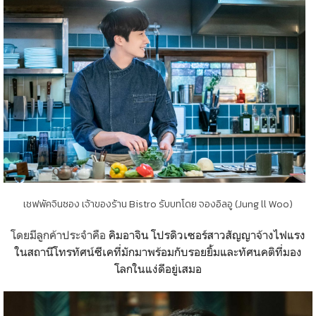
เชฟพัคจินซอง เจ้าของร้าน Bistro รับบทโดย จองอิลอู (Jung ll Woo)
โดยมีลูกค้าประจำคือ
คิมอาจิน
โปรดิวเซอร์สาวสัญญาจ้างไฟแรง
ในสถานีโทรทัศน์ซีเคที่มักมาพร้อมกับรอยยิ้มและทัศนคติที่มอง
โลกในแง่ดีอยู่เสมอ