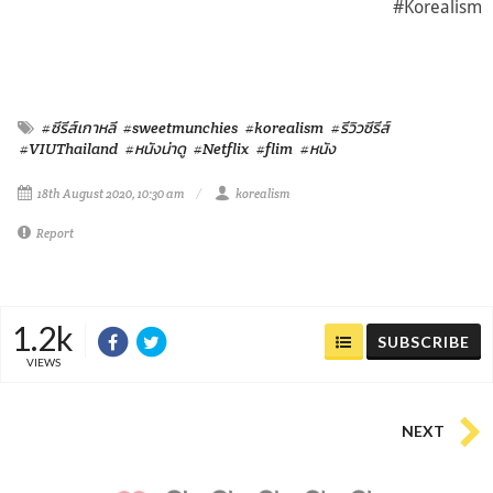
#Korealism
#ซีรีส์เกาหลี
#sweetmunchies
#korealism
#รีวิวซีรีส์
#VIUThailand
#หนังน่าดู
#Netflix
#flim
#หนัง
18th August 2020, 10:30 am
korealism
Report
1.2k
SUBSCRIBE
VIEWS
NEXT