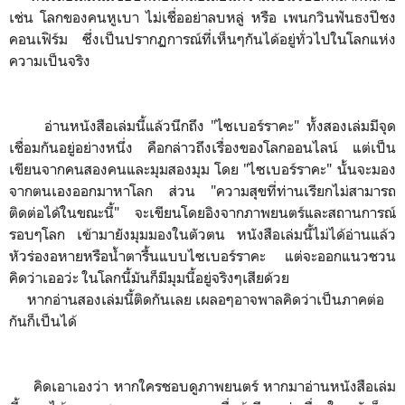
เช่น โลกของคนหูเบา ไม่เชื่ออย่าลบหลู่ หรือ เพนกวินฟันธงปีชง
คอนเฟิร์ม ซึ่งเป็นปรากฏการณ์ที่เห็นๆกันได้อยู่ทั่วไปในโลกแห่ง
ความเป็นจริง
อ่านหนังสือเล่มนี้แล้วนึกถึง "ไซเบอร์ราคะ" ทั้งสองเล่มมีจุด
เชื่อมกันอยู่อย่างหนึ่ง คือกล่าวถึงเรื่องของโลกออนไลน์ แต่เป็น
เขียนจากคนสองคนและมุมสองมุม โดย "ไซเบอร์ราคะ" นั้นจะมอง
จากตนเองออกมาหาโลก ส่วน "ความสุขที่ท่านเรียกไม่สามารถ
ติดต่อได้ในขณะนี้" จะเขียนโดยอิงจากภาพยนตร์และสถานการณ์
รอบๆโลก เข้ามายังมุมมองในตัวตน หนังสือเล่มนี้ไม่ได้อ่านแล้ว
หัวร่องอหายหรือน้ำตารื้นแบบไซเบอร์ราคะ แต่จะออกแนวชวน
คิดว่าเออว่ะ ในโลกนี้มันก็มีมุมนี้อยู่จริงๆเสียด้วย
หากอ่านสองเล่มนี้ติดกันเลย เผลอๆอาจพาลคิดว่าเป็นภาคต่อ
กันก็เป็นได้
คิดเอาเองว่า หากใครชอบดูภาพยนตร์ หากมาอ่านหนังสือเล่ม