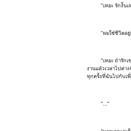
“เหอะ รักงั้น
“ผมใช้ชีวิตอยู
“เหอะ ถ้ารัก
งานแล้วเวลาไปต่างจ
ทุกครั้งที่ฉันไปกั
“...”