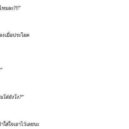
้ไหมละ?!!”
กลงเมื่อประโยค
”
ณได้ยังไง?”
ำใส่ใจเอาไว้เลยนะ