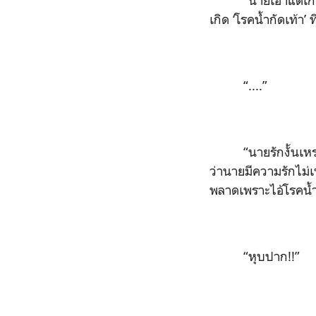
“นายเอาแต่เก็
เกิด ‘โรคน้ำกัดเท้า’ ท
“....”
“นายรักงั้นเห
ว่านายมีความรักไม่เ
พลาดเพราะไอ้โรคน้
“หุบปาก!!”