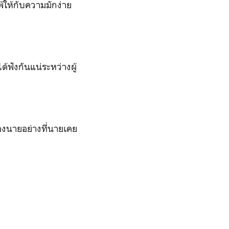
้ให้กับความมักง่าย
้ฟังกันแน่ระหว่างผู้
องนายอย่างที่นายเคย