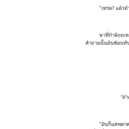
“เหรอ? แล้วถ้
ขาที่กำลังจะห
คำถามนั้นมันซ้อนท
“ถ้า
“มันก็แค่พลา