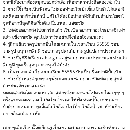
จากนี้ต้องมาห้องสมุดบ่อยกว่าเดิมเพื่อมาหาหนังสือสองเล่มนั้น
2. ช่วงนี้ขี้เกียจเป็นพิเศษ ไม่ค่อยทำอะไรเป็นชิ้นเป็นอันได้เลย มี
แต่คิดอยากทำนั่นทำนี่ แต่ไม่ได้ลงมือทำสักทีมันก็เปล่าประโยชน์
จุดที่ยากที่สุดก็คือเริ่มต้นเนี่ยแหละ แย่ชะมัด
3. ไม่ค่อยอยากส่งโปสการ์ดแล้ว เริ่มเบื่อ อยากหาอะไรอย่างอื่นทำ
แล้ว เซ็งๆชะมัด คุณโปสการ์ดอย่าเพิ่งน้อยใจเลยนะคะ
4. รู้สึกขยันวาดรูปมากขึ้นโดยเฉพาะในเวลาเรียน 55555 ชอบ
วาดรูป สนุก เพลินดี ชอบวาดรูปคนกับวาดรูปแปลกๆประหลาดๆ
5. ช่วงนี้ดูซีรี่ย์เรื่อง cable girls อยู่ชอบภาษาสเปนมากเลย ฟังแล้ว
ลื่นหูดี พูดเร็วสุดๆ อยากพูดได้มั่งจัง
6. เปิดเทอมแล้ว ไม่อยากเรียน 55555 มันเป็นเรื่องปกติมั้ยเนี่ย
7. ช่วงนี้มีเพลงดีๆเพราะๆฟังเยอะเลย ชอบมาก ชีวิตมีความสุขดี
ถ้าขยันเดี๋ยวมาแนะนำ
หมดแล้วคิดไม่ออกแฮะ เอ้อ สมัครวิ่งมาราธอนไปด้วย ไงล่ะๆๆๆๆ
ครั้งแรกของเราเอง ไว้ยังไงเดี๋ยวเล่าให้ฟัง ช่วงนี้ก็จะขยันออก
กำลังกายหน่อยๆ พูดงี้แล้วนึกถึงอะไรรู้มั้ย นึกถึงน้ำเต้าหู้ชาเขียว
อยากกินแล้วอ่ะ เห้อ
เอ้อๆๆเมื่อเร็วๆนี้ได้เรียนรู้เรื่องความรักมาบ้าง ความซับซ้อนทาง