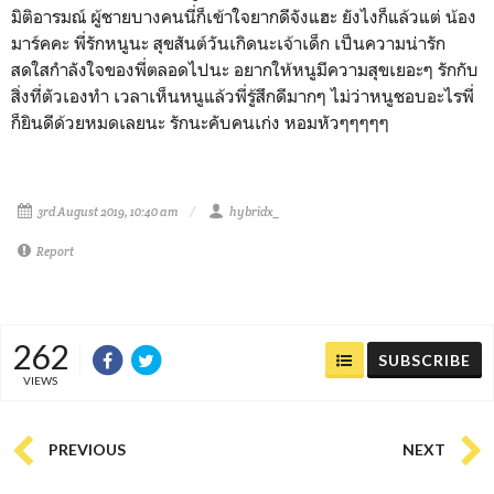
มิติอารมณ์ ผู้ชายบางคนนี่ก็เข้าใจยากดีจังแฮะ ยังไงก็แล้วแต่ น้อง
มาร์คคะ พี่รักหนูนะ สุขสันต์วันเกิดนะเจ้าเด็ก เป็นความน่ารัก
สดใสกำลังใจของพี่ตลอดไปนะ อยากให้หนูมีความสุขเยอะๆ รักกับ
สิ่งที่ตัวเองทำ เวลาเห็นหนูแล้วพี่รู้สึกดีมากๆ ไม่ว่าหนูชอบอะไรพี่
ก็ยินดีด้วยหมดเลยนะ รักนะคับคนเก่ง หอมหัวๆๆๆๆๆ
3rd August 2019, 10:40 am
hybridx_
Report
262
SUBSCRIBE
VIEWS
PREVIOUS
NEXT