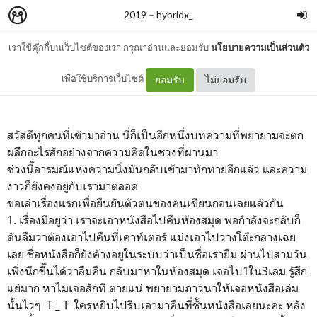
2019
–
hybridx_
เราใช้คุ๊กกี้บนเว็บไซต์ของเรา กรุณาอ่านและยอมรับ
นโยบายความเป็นส่วนตัว
HELLO, AUG
เพื่อใช้บริการเว็บไซต์
ยอมรับ
ไม่ยอมรับ
สวัสดีทุกคนที่เข้ามาอ่าน นี่ก็เป็นอีกหนึ่งบทความที่พยายามจะตก
ผลึึกอะไรสักอย่างจากความคิดในช่วงที่ผ่านมา
ช่วงนี้อารมณ์แห่งความนิ่งมันกลับเข้ามาทักทายอีกแล้ว และความ
ง่าวก็ยังคงอยู่กับเรามาตลอด
ขอเล่าเรื่องแรกเพื่อยืนยันตัวตนของคนเขียนก่อนเลยแล้วกัน
1. เรื่องมีอยู่ว่า เราจะเอาหนังสือไปคืนห้องสมุด พอกำลังจะกลับก็
ดันลืมว่าต้องเอาไปคืนที่เคาท์เตอร์ แม่งเอาไปวางโต๊ะกลางเฉย
เลย ชื่อหนังสือก็ยังค้างอยู่ในระบบว่าเป็นชื่อเรายืม ผ่านไปสามวัน
เพิ่งนึกขึ้นได้ว่าลืมคืน กลับมาหาในห้องสมุด เจอไป1ใน3เล่ม รู้สึก
แย่มาก หาไม่เจอสักที ตายแน่ พยายามภาวนาให้เจอหนังสือเล่ม
นั้นไวๆ T _ T ใครหยิบไปรีบเอามาคืนที่ชั้นหนังสือเลยนะคะ หลัง