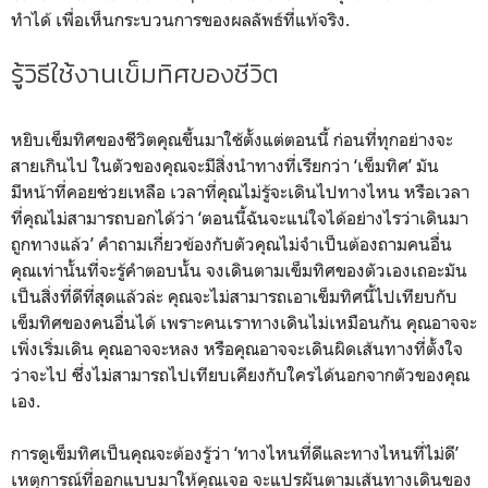
ทำได้ เพื่อเห็นกระบวนการของผลลัพธ์ที่แท้จริง.
รู้วิธีใช้งานเข็มทิศของชีวิต
หยิบเข็มทิศของชีวิตคุณขึ้นมาใช้ตั้งแต่ตอนนี้ ก่อนที่ทุกอย่างจะ
สายเกินไป ในตัวของคุณจะมีสิ่งนำทางที่เรียกว่า ‘เข็มทิศ’ มัน
มีหน้าที่คอยช่วยเหลือ เวลาที่คุณไม่รู้จะเดินไปทางไหน หรือเวลา
ที่คุณไม่สามารถบอกได้ว่า ‘ตอนนี้ฉันจะแน่ใจได้อย่างไรว่าเดินมา
ถูกทางแล้ว’ คำถามเกี่ยวข้องกับตัวคุณไม่จำเป็นต้องถามคนอื่น
คุณเท่านั้นที่จะรู้คำตอบนั้น จงเดินตามเข็มทิศของตัวเองเถอะมัน
เป็นสิ่งที่ดีที่สุดแล้วล่ะ คุณจะไม่สามารถเอาเข็มทิศนี้ไปเทียบกับ
เข็มทิศของคนอื่นได้ เพราะคนเราทางเดินไม่เหมือนกัน คุณอาจจะ
เพิ่งเริ่มเดิน คุณอาจจะหลง หรือคุณอาจจะเดินผิดเส้นทางที่ตั้งใจ
ว่าจะไป ซึ่งไม่สามารถไปเทียบเคียงกับใครได้นอกจากตัวของคุณ
เอง.
การดูเข็มทิศเป็นคุณจะต้องรู้ว่า ‘ทางไหนที่ดีและทางไหนที่ไม่ดี’
เหตุการณ์ที่ออกแบบมาให้คุณเจอ จะแปรผันตามเส้นทางเดินของ