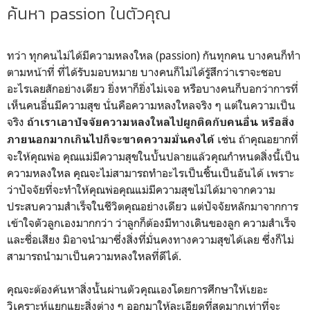
ค้นหา passion ในตัวคุณ
ทว่า ทุกคนไม่ได้มีความหลงใหล (passion) กันทุกคน บางคนก็ทำ
ตามหน้าที่ ที่ได้รับมอบหมาย บางคนก็ไม่ได้รู้สึกว่าเราจะชอบ
อะไรเลยสักอย่างเดียว ยิ่งหาก็ยิ่งไม่เจอ หรือบางคนก็บอกว่าการที่
เห็นคนอื่นมีความสุข นั่นคือความหลงใหลจริง ๆ แต่ในความเป็น
จริง
ถ้าเราเอาปัจจัยความหลงใหลไปผูกติดกับคนอื่น หรือสิ่ง
เช่น ถ้าคุณอยากที่
ภายนอกมากเกินไปก็จะขาดความมั่นคงได้
จะให้คุณพ่อ คุณแม่มีความสุขในบั้นปลายแล้วคุณกำหนดสิ่งนี้เป็น
ความหลงใหล คุณจะไม่สามารถทำอะไรเป็นชิ้นเป็นอันได้ เพราะ
ว่าปัจจัยที่จะทำให้คุณพ่อคุณแม่มีความสุขไม่ได้มาจากความ
ประสบความสำเร็จในชีวิตคุณอย่างเดียว แต่ปัจจัยหลักมาจากการ
เข้าใจตัวลูกเองมากกว่า ว่าลูกก็ต้องมีทางเดินของลูก ความสำเร็จ
และชื่อเสียง มิอาจนำมาซึ่งสิ่งที่มั่นคงทางความสุขได้เลย ซึ่งก็ไม่
สามารถนำมาเป็นความหลงใหลที่ดีได้.
คุณจะต้องค้นหาสิ่งนั้นผ่านตัวคุณเองโดยการศึกษาให้เยอะ
วิเคราะห์แยกแยะสิ่งต่าง ๆ ออกมาให้ละเอียดที่สุดมากเท่าที่จะ