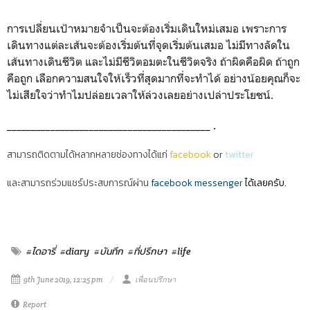
การเปลี่ยนเป้าหมายจำเป็นจะต้องเริ่มเดินใหม่เสมอ เพราะการ
เดินทางแต่ละเส้นจะต้องเริ่มต้นที่จุดเริ่มต้นเสมอ ไม่มีทางลัดใน
เส้นทางเดินชีวิต และไม่มีชีวิตอมตะในชีวิตจริง ถ้าผิดคือผิด ถ้าถูก
คือถูก เลือกความสนใจให้เร็วที่สุดมากที่จะทำได้ อย่างน้อยคุณก็จะ
ไม่เสียใจว่าทำไมปล่อยเวลาให้ล่วงเลยอย่างเปล่าประโยชน์.
__________________________________________ .
สามารถติดตามได้หลากหลายช่องทางได้แก่
facebook
or
twitter
และสามารถร่วมแชร์ประสบการณ์ผ่าน
facebook messenger
ได้เลยครับ.
#ไดอารี่
#diary
#บันทึก
#ที่ปรึกษา
#life
9th June 2019, 12:25 pm
เพื่อนปรึกษา
Report