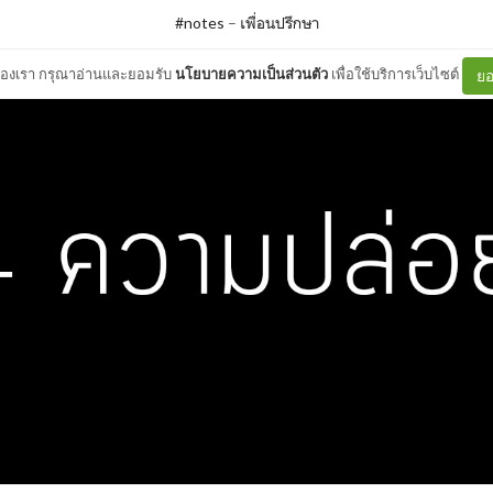
#notes
–
เพื่อนปรึกษา
ต์ของเรา กรุณาอ่านและยอมรับ
นโยบายความเป็นส่วนตัว
เพื่อใช้บริการเว็บไซต์
ยอ