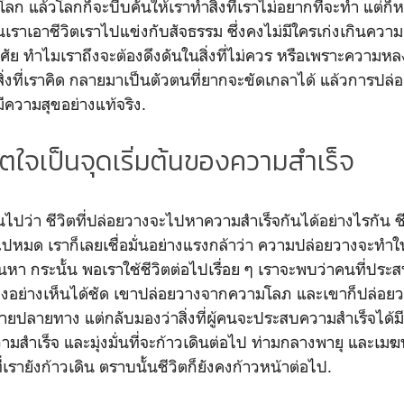
ก แล้วโลกก็จะบีบคั้นให้เราทำสิ่งที่เราไม่อยากที่จะทำ แต่ก็ห
ือนเราเอาชีวิตเราไปแข่งกับสัจธรรม ซึ่งคงไม่มีใครเก่งเกินความ
าศัย ทำไมเราถึงจะต้องดึงดันในสิ่งที่ไม่ควร หรือเพราะความห
สิ่งที่เราคิด กลายมาเป็นตัวตนที่ยากจะขัดเกลาได้ แล้วการปล่อ
ีความสุขอย่างแท้จริง.
ิตใจเป็นจุดเริ่มต้นของความสำเร็จ
ไปว่า ชีวิตที่ปล่อยวางจะไปหาความสำเร็จกันได้อย่างไรกัน 
ไปหมด เราก็เลยเชื่อมั่นอย่างแรงกล้าว่า ความปล่อยวางจะทำให้
่าค้นหา กระนั้น พอเราใช้ชีวิตต่อไปเรื่อย ๆ เราจะพบว่าคนที่ปร
างอย่างเห็นได้ชัด เขาปล่อยวางจากความโลภ และเขาก็ปล่อยว
ยปลายทาง แต่กลับมองว่าสิ่งที่ผู้คนจะประสบความสำเร็จได้มีเ
มสำเร็จ และมุ่งมั่นที่จะก้าวเดินต่อไป ท่ามกลางพายุ และเม
เรายังก้าวเดิน ตราบนั้นชีวิตก็ยังคงก้าวหน้าต่อไป.