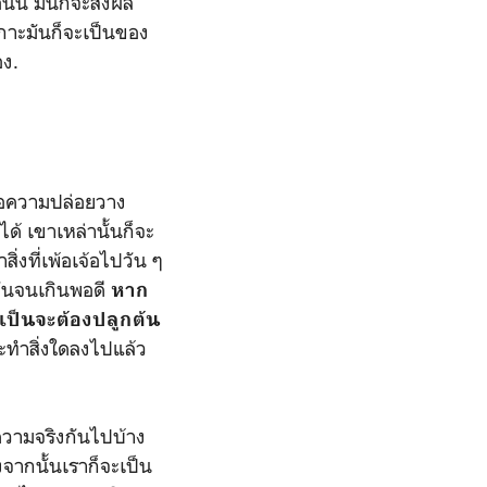
นนี้ มันก็จะส่งผล
เกาะมันก็จะเป็นของ
อง.
็คือความปล่อยวาง
้ เขาเหล่านั้นก็จะ
ิ่งที่เพ้อเจ้อไปวัน ๆ
อมั่นจนเกินพอดี
หาก
ำเป็นจะต้องปลูกต้น
ะทำสิ่งใดลงไปแล้ว
ความจริงกันไปบ้าง
งจากนั้นเราก็จะเป็น