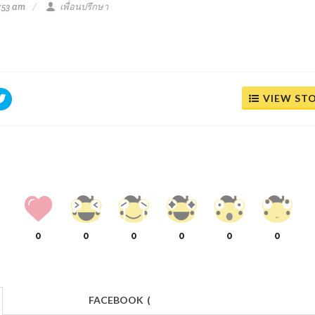
:53 am
เพื่อนปรึกษา
VIEW ST
0
0
0
0
0
0
FACEBOOK
(