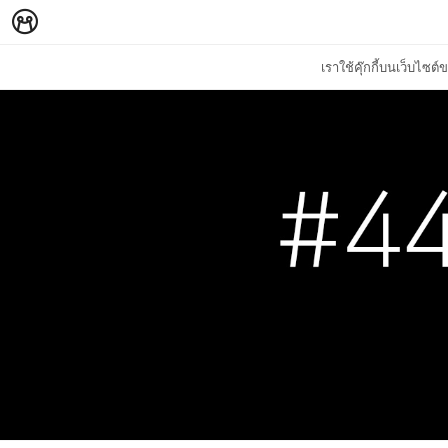
เราใช้คุ๊กกี้บนเว็บไซ