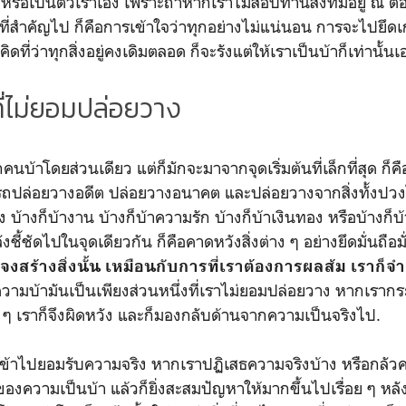
า หรือเป็นตัวเราเอง เพราะถ้าหากเราไม่สอบทานสิ่งที่มีอยู่ ณ ตอ
ที่สำคัญไป ก็คือการเข้าใจว่าทุกอย่างไม่แน่นอน การจะไปยึด
ที่ว่าทุกสิ่งอยู่คงเดิมตลอด ก็จะรังแต่ให้เราเป็นบ้าก็เท่านั้นเ
ี่ไม่ยอมปล่อยวาง
คนบ้าโดยส่วนเดียว แต่ก็มักจะมาจากจุดเริ่มต้นที่เล็กที่สุด ก
ถปล่อยวางอดีต ปล่อยวางอนาคต และปล่อยวางจากสิ่งทั้งปวงได
ง บ้างก็บ้างาน บ้างก็บ้าความรัก บ้างก็บ้าเงินทอง หรือบ้างก็บ้าส
ลังชี้ชัดไปในจุดเดียวกัน ก็คือคาดหวังสิ่งต่าง ๆ อย่างยึดมั่นถื
จงสร้างสิ่งนั้น เหมือนกับการที่เราต้องการผลส้ม เราก็จ
วามบ้ามันเป็นเพียงส่วนหนึ่งที่เราไม่ยอมปล่อยวาง หากเรากร
้น ๆ เราก็จึงผิดหวัง และก็มองกลับด้านจากความเป็นจริงไป.
มใจเข้าไปยอมรับความจริง หากเราปฏิเสธความจริงบ้าง หรือกลัว
ของความเป็นบ้า แล้วก็ยิ่งสะสมปัญหาให้มากขึ้นไปเรื่อย ๆ หลั