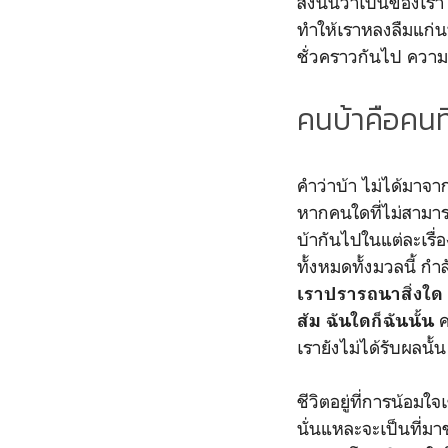
สิ่งนั้นว่าเป็นของเร
ทำให้เราหลงลืมแก่น
ชั่วคราวกันไป ความคิด
คนบ้าคือคนท
คำว่าบ้า ไม่ได้มาจาก
หากคนใดที่ไม่สามาร
บ้ากันไปในแต่ละเรื่อ
ทั้งหมดทั้งมวลนี้ กำ
เราปรารถนาสิ่งใด 
ค
ส้ม ฉันใดก็ฉันนั้น
เรายังไม่ได้รับผลนั
ชีวิตอยู่ที่การน้อ
นั่นแหละจะเป็นที่มา