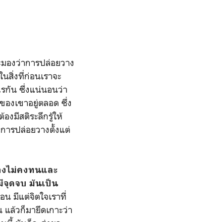
จะมองว่าการปล่อยวาง
ในสิ่งที่ก่อนเราจะ
รกัน ซึ่งแน่นอนว่า
องเขาอยู่ตลอด ซึ่ง
องมีสติระลึกรู้ให้
การปล่อยวางตั้งแต่
ย่างไม่คงทนและ
งมีจุดจบ มันเป็น
อน มีแต่จิตใจเราที่
น แล้วก็มายึดเกาะว่า