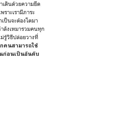
ราเดินด้วยความยึด
 เพราะเรามีภาระ
ำเป็นจะต้องโตมา
ากำลังเหมารวมคนทุก
ู้วิธีปล่อยวางที่
ุกคนสามารถใช้
ในก่อนเป็นอันดับ