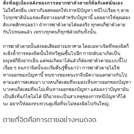
สิ่งที่อยู่เบื้องหลังของการอยากฆ่าตัวตายก็คือกิเลสนั่นเอง
ไม่ใช่ใครอื่น เพราะกิเลสหลอกให้เราหนีปัญหา หนีไปเรื่อย ๆ ตาย
ไปทุกชาตินั่นแหละคือทางออกสำหรับปัญหานี้ แต่อยากให้คุณลอง
สังเกตสักหน่อยว่า ถ้าการฆ่าตัวตายได้ผลจริง ทุกคนก็ฆ่าตัวตาย
กันไปหมดแล้ว เพราะทุกคนก็ทุกข์ด้วยกันทั้งนั้น.
การฆ่าตัวตายนั้นส่งผลเสียอย่างมหาศาล โดยเฉพาะจิตที่หลงผิดก็
จะยิ่งย้ำการหลงผิดนั้นให้ทวีคูณขึ้นไปอีก การกลับมาเกิดเป็น
มนุษย์ก็ยิ่งยากเย็น แต่พอเกิดมาได้แล้วก็ต้องฆ่าตัวตายแบบนี้ไป
เรื่อย ๆ จนกว่าจิตนั้นจะเริ่มตื่นรู้ขึ้นมาว่า การฆ่าตัวตายไม่ใช่
ทางออกของปัญหานี้ หนทางของคนเราจึงมีความแตกต่างกันไป
ตามแต่การสะสมมา บางคนก็สะสมที่จะมองเห็นทางออกของปัญหา
บางคนก็สะสมที่จะไม่เห็นทางออกของปัญหา แค่มองว่าปัญหามัน
เป็นสิ่งที่แก้ไขไม่ได้ นี่ก็อาจจะเป็นสาเหตุของการหนีปัญหาก็ได้
นะ อยากให้ลองทบทวนดูเพื่อที่จะไม่หลงผิดไปกันใหญ่.
ตายที่จิตคือการตายอย่างหมดจด