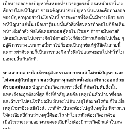
เมื่อทางออกของปัญหาทั้งหมดทั้งปวงอยู่ตรงนี้ ตรงหน้าเรานี่เอง
คือการไม่หนีปัญหา การเผชิญหน้ากับปัญหา นั่นแหละคือทางออก
ของปัญหาทุกอย่างในโลกใบนี้ การจะตายที่จิตนั้นมีทางเดียว อย่า
หนีปัญหาแค่นั้น เมื่อเรารู้แบบนี้แล้วสิ่งที่สมควรทำต่อไปก็คือเดิน
หน้าเต็มกำลัง ท้อได้แต่อย่าถอย สู้ต่อไปเรื่อย ๆ ถ้ากายมันตายก็
ปล่อยมันตายไปเพราะจิตไม่ตายยังไงก็ต้องมีการเกิดต่อไปเรื่อย ๆ
อยู่ดี การหวงแหนกายนี้มากไปก็ย่อมเป็นทุกข์แก่ผู้ที่ยึดในกายนี้
แต่การฆ่าตัวตายก็เป็นการหลงผิด ทั้งตึงไปและหย่อนไปทำให้ไม่
ยอมจบสิ้นกันสักที.
ทางสายกลางคือเรียนรู้สัจธรรมอย่างพอดี ไม่หนีปัญหา และ
ไม่จมอยู่กับปัญหา มองปัญหาทุกอย่างนั้นย่อมมีทางออกด้วย
ปัญหามันเกิดมาเพราะสิ่งนี้ ก็ต้องไปดับสิ่งนั้น
ตัวของมันเอง
แหละถึงจะถูกต้องที่สุด สิ่งที่สำคัญเลยคือ เหตุเป็นตัวนำมาซึ่งผล
และถ้าเราไปสนใจที่ผลมัน มันจะไปดับเหตุได้อย่างไรกัน ก็ในเมื่อ
เหตุนำมาซึ่งผลยังไงล่ะ เราก็จำเป็นจะต้องไปดูที่เหตุนั้น พิจารณา
ให้ละเอียดถี่ถ้วนว่าเหตุนี้คืออะไร ทำไมเราถึงต้องเกิดมาด้วย
เมื่อไรเราจะตายอย่างหมดจดเสียทีไม่ต้องมีการเกิดอีกแล้วในภพ
หน้า.