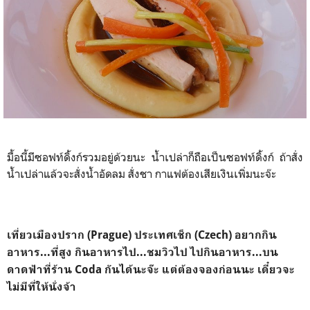
มื้อนี้มีซอฟท์ดิ้งก์รวมอยู่ด้วยนะ น้ำเปล่าก็ถือเป็นซอฟท์ดิ้งก์ ถ้าสั่ง
น้ำเปล่าแล้วจะสั่งน้ำอัดลม สั่งชา กาแฟต้องเสียเงินเพิ่มนะจ๊ะ
เที่ยวเมืองปราก (Prague) ประเทศเช็ก (Czech) อยากกิน
อาหาร...ที่สูง กินอาหารไป...ชมวิวไป ไปกินอาหาร...บน
ดาดฟ้าที่
ร้าน
Coda
กันได้นะจ๊ะ แต่ต้องจองก่อนนะ เดี๋ยวจะ
ไม่มีที่ให้นั่งจ้า