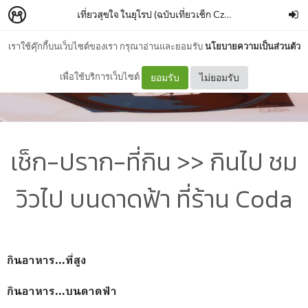
เที่ยวสุขใจ ในยุโรป (ฉบับเที่ยวเช็ก Czech)
–
โลมาป(ล)าสุข
เราใช้คุ๊กกี้บนเว็บไซต์ของเรา กรุณาอ่านและยอมรับ
นโยบายความเป็นส่วนตัว
เพื่อใช้บริการเว็บไซต์
ยอมรับ
ไม่ยอมรับ
เช็ก-ปราก-ที่กิน >> กินไป ชม
วิวไป บนดาดฟ้า ที่ร้าน Coda
กินอาหาร...ที่สูง
กินอาหาร...บนดาดฟ้า