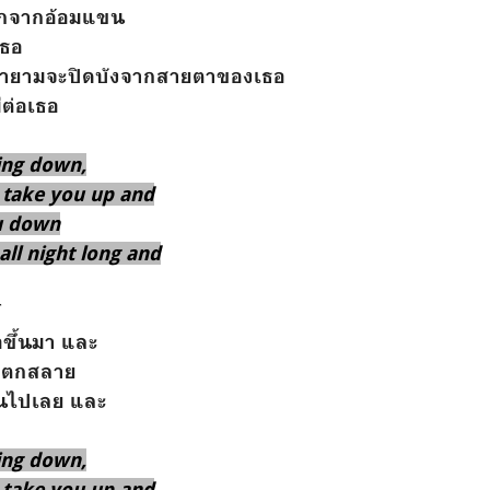
ออกจากอ้อมแขน
เธอ
นพยายามจะปิดบังจากสายตาของเธอ
มีต่อเธอ
ing down,
 take you up and
u down
all night long and
์
อขึ้นมา และ
อแตกสลาย
ืนไปเลย และ
ing down,
 take you up and