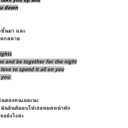
ou down
์
อขึ้นมา และ
อแตกสลาย
lights
me and be together for the night
 love to spend it all on you
r you
วยกันสองคนเถอะนะ
มี ฉันยินดีมอบให้เธอหมดหน้าตัก
เธอยังไงล่ะ