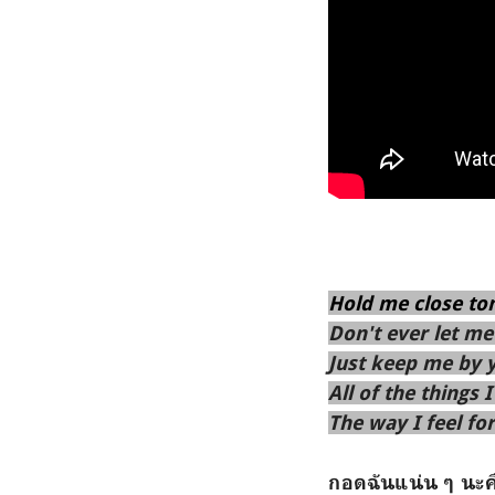
Hold me close to
Don't ever let me
Just keep me by 
All of the things 
The way I feel fo
กอดฉันแน่น ๆ นะคื