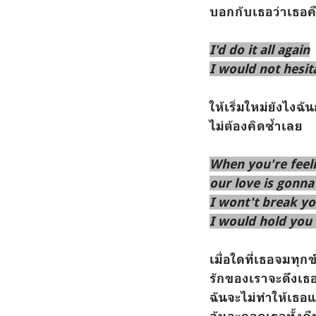
บอกกับเธอว่าเธอค
I'd do it all again
I would not hesit
ให้เริ่มใหม่ยังไงฉ
ไม่ต้องคิดซ้ำเลย
When you're feel
our love is gonna
I wont't break y
I would hold you 
เมื่อใดที่เธอจมทุกข
รักของเราจะดึงเธ
ฉันจะไม่ทำให้เธ