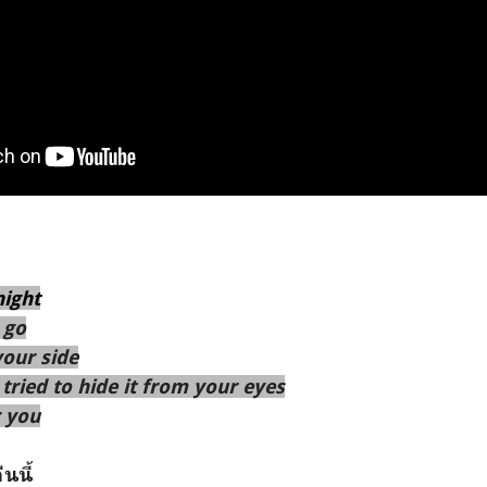
night
 go
your side
I tried to hide it from your eyes
r you
นนี้