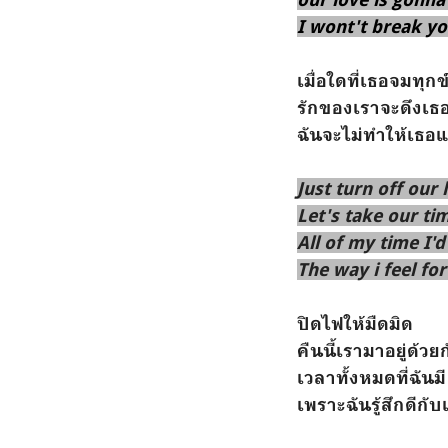
I wont't break y
เมื่อใดที่เธอจมทุกข
รักของเราจะดึงเธ
ฉันจะไม่ทำให้เธ
Just turn off our 
Let's take our ti
All of my time I'd
The way i feel fo
ปิดไฟให้มืดมิด
คืนนี้เรามาอยู่ด้
เวลาทั้งหมดที่ฉัน
เพราะฉันรู้สึกดีกับ