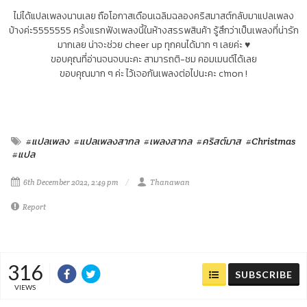
ไม่ได้แปลเพลงนานเลย ถือโอกาสเดือนเฉลิมฉลองคริสมาสต์กลับมาแปลเพลง
บ้างค่ะ5555555 ครั้งแรกฟังเพลงนี้ในห้างสรรพสินค้า รู้สึกว่าเป็นเพลงที่น่ารัก
มากเลย น่าจะช่วย cheer up ทุกคนได้มาก ๆ เลยค่ะ ♥
ขอบคุณที่อ่านจนจบนะคะ สามารถติ-ชม คอมเมนต์ได้เลย
ขอบคุณมาก ๆ ค่ะ ไว้เจอกันเพลงต่อไปนะคะ c'mon !
#แปลเพลง
#แปลเพลงสากล
#เพลงสากล
#คริสต์มาส
#Christmas
#แปล
6th December 2022, 2:49 pm
Thanawan
Report
316
SUBSCRIBE
VIEWS