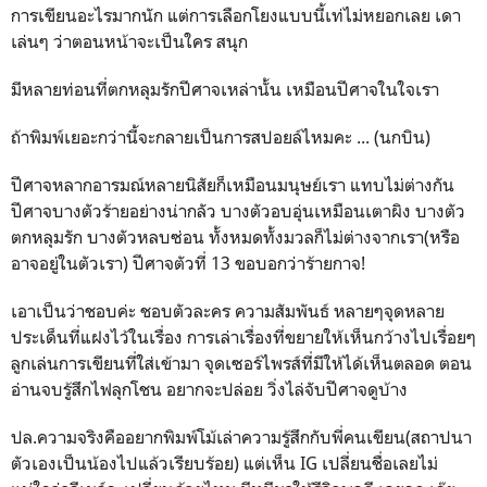
การเขียนอะไรมากนัก แต่การเลือกโยงแบบนี้เท่ไม่หยอกเลย เดา
เล่นๆ ว่าตอนหน้าจะเป็นใคร สนุก
มีหลายท่อนที่ตกหลุมรักปีศาจเหล่านั้น เหมือนปีศาจในใจเรา
ถ้าพิมพ์เยอะกว่านี้จะกลายเป็นการสปอยล์ไหมคะ ... (นกบิน)
ปีศาจหลากอารมณ์หลายนิสัยก็เหมือนมนุษย์เรา แทบไม่ต่างกัน
ปีศาจบางตัวร้ายอย่างน่ากลัว บางตัวอบอุ่นเหมือนเตาผิง บางตัว
ตกหลุมรัก บางตัวหลบซ่อน ทั้งหมดทั้งมวลก็ไม่ต่างจากเรา(หรือ
อาจอยู่ในตัวเรา) ปีศาจตัวที่ 13 ขอบอกว่าร้ายกาจ!
เอาเป็นว่าชอบค่ะ ชอบตัวละคร ความสัมพันธ์ หลายๆจุดหลาย
ประเด็นที่แฝงไว้ในเรื่อง การเล่าเรื่องที่ขยายให้เห็นกว้างไปเรื่อยๆ
ลูกเล่นการเขียนที่ใส่เข้ามา จุดเซอร์ไพรส์ที่มีให้ได้เห็นตลอด ตอน
อ่านจบรู้สึกไฟลุกโชน อยากจะปล่อย วิ่งไล่จับปีศาจดูบ้าง
ปล.ความจริงคืออยากพิมพ์โม้เล่าความรู้สึกกับพี่คนเขียน(สถาปนา
ตัวเองเป็นน้องไปแล้วเรียบร้อย) แต่เห็น IG เปลี่ยนชื่อเลยไม่