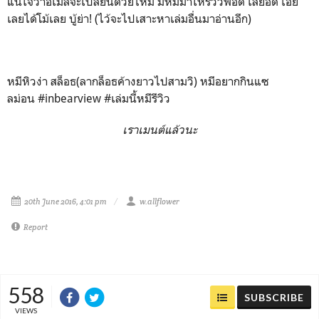
แน่ใจว่าอีเมล์จะเปลี่ยนด้วยไหม มีหมีมาให้รีวิวพอดี เลยอด เอ๊ย
เลยได้โม้เลย บู้ย่า! (ไว้จะไปเสาะหาเล่มอื่นมาอ่านอีก)
หมีหิวง่า สล็อธ(ลากล็อธค้างยาวไปสามวิ) หมีอยากกินแซ
ลม่อน #inbearview #เล่มนี้หมีรีวิว
เราเมนต์แล้วนะ
20th June 2016, 4:01 pm
w.allflower
Report
558
SUBSCRIBE
VIEWS