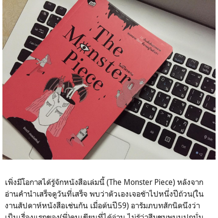
เพิ่งมีโอกาสได้รู้จักหนังสือเล่มนี้ (The Monster Piece) หลังจาก
อ่านคำนำเสร็จดูวันที่เสร็จ พบว่าตัวเองเจอช้าไปหนึ่งปีถ้วน(ใน
งานสัปดาห์หนังสือเช่นกัน เมื่อต้นปี59) อารัมภบทสักนิดนึงว่า
เป็นเรื่องแรกของ(พี่)คนเขียนที่ได้อ่าน ไม่รู้ว่าสีมชมพูบนปกนั่น