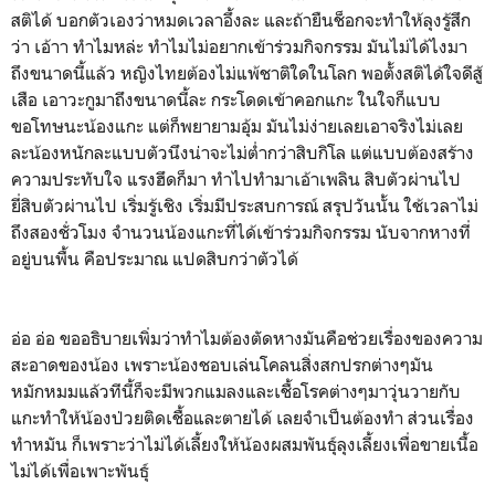
สติได้ บอกตัวเองว่าหมดเวลาอึ้งละ และถ้ายืนช็อกจะทำให้ลุงรู้สึก
ว่า เอ้าา ทำไมหล่ะ ทำไมไม่อยากเข้าร่วมกิจกรรม มันไม่ได้ไงมา
ถึงขนาดนี้แล้ว หญิงไทยต้องไม่แพ้ชาติใดในโลก พอตั้งสติได้ใจดีสู้
เสือ เอาวะกูมาถึงขนาดนี้ละ กระโดดเข้าคอกแกะ ในใจก็แบบ
ขอโทษนะน้องแกะ แต่ก็พยายามอุ้ม มันไม่ง่ายเลยเอาจริงไม่เลย
ละน้องหนักละแบบตัวนึงน่าจะไม่ต่ำกว่าสิบกิโล แต่แบบต้องสร้าง
ความประทับใจ แรงฮึดก็มา ทำไปทำมาเอ้าเพลิน สิบตัวผ่านไป
ยี่สิบตัวผ่านไป เริ่มรู้เชิง เริ่มมีประสบการณ์ สรุปวันนั้น ใช้เวลาไม่
ถึงสองชั่วโมง จำนวนน้องแกะที่ได้เข้าร่วมกิจกรรม นับจากหางที่
อยู่บนพื้น คือประมาณ แปดสิบกว่าตัวได้
อ่อ อ่อ ขออธิบายเพิ่มว่าทำไมต้องตัดหางมันคือช่วยเรื่องของความ
สะอาดของน้อง เพราะน้องชอบเล่นโคลนสิ่งสกปรกต่างๆมัน
หมักหมมแล้วทีนี้ก็จะมีพวกแมลงและเชื้อโรคต่างๆมาวุ่นวายกับ
แกะทำให้น้องป่วยติดเชื้อและตายได้ เลยจำเป็นต้องทำ ส่วนเรื่อง
ทำหมัน ก็เพราะว่าไม่ได้เลี้ยงให้น้องผสมพันธุ์ลุงเลี้ยงเพื่อขายเนื้อ
ไม่ได้เพื่อเพาะพันธุ์