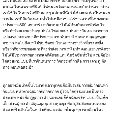
แล้วที่ดินคือเยอะมาก แบบมากจริงๆตอนแรกเราก็ไม่รู้หรอกว่า
มากแค่ไหนเพราะที่นี่เค้าใช้หน่วยวัดคนละหน่วยกับบ้านเรา บ้าน
เราใช้ ไร่ ในการวัดที่ดินต่างๆ แต่คนที่นี่เค้าใช้ เฮกตาร์ เป็นหน่วย
การวัด เราก็คิดก็คงแบบทั่วไปเหมือนชาวไร่ชาวสวนที่ไทยอะเนอ
ะ ประมาณ500 เฮกตาร์ เราก็แบบคงไม่ได้ต่างกันมากห้าร้อยไร่
หรือห้าร้อยเฮกตาร์ สรุปมันไม่ใช่เลยยยย มันต่างกันเยอะมากกกก
แปลงหน่วยออกมาคือประมาณ สามพันกว่าไร่ ละแบบสุดลูกหูลูก
ตามาก พอไปถึงเราไม่รู้จะช็อกอะไรก่อนระหว่างวิวที่สวยตะลึ่ง
หรือว่ากิจกรรมของแกะที่ลุงกำลังจะพาเราไปทำ ตอนแรกเราคิดว่า
ไม่ได้มีไรมากหรอก มากสุดก็ตัดขนแกะ ฉีดวัดซีนทั่วไป สรุปคือไม่
ได้สวยงามแบบที่เราจินตนาการ กิจกรรมที่ว่าคือ การ เจาะหู ตัด
หาง ตอนหอสระอำ
ทุกอย่างมันเกิดขึ้นไวมาก แล้วทุกคนคือมีประสบการณ์มาก่อนทำ
กันแบบหน้าตาเฉยมากกกกกกกกก ผู้ร่วมกิจกรรมแบ่งเป็นสอง
ประเภท หนึ่งคือ ผู้ถูกกระทำ น้องแกะ ก็คือน้องจริงๆแบบเป็นเด็ก
เล็ก ส่วนผู้กระทำ มีคุณลุง ลูกสาวคุณลุง ที่อายุสิบสี่แต่แบบคล่อง
ตัวมากฟิวเติบโตในฟาร์มคือนางเท่มากในทุกๆการเคลื่อนไหว