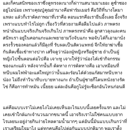
และก็คนสนิทของเราซึ่งดูทรงละนางก็ผ่าานสนามมาเยอะ ดูช่ำชอง
อยู่ไม่น้อย เพราะคุณปู่คุณย่านางคือฟาร์มเมอร์ คือวิถีที่นางโตมา
แหละ แล้วก็เราตัดภาพมาที่เราคือ ตอนแรกคือเรายืนอึ้งเลย อึ้งจริง
เพราะแบบทำไรไม่ถูก เรื่องวิวที่สวยงามคือลืมไปแล้ว ภาพตรง
หน้ามันแบบจริงเกินจริงเกินไป ภาพตรงหน้าคือ ลูกสาวลุงและคน
สนิทเรา อยู่ในคอกแกะและพยายามวิ่งจับแกะ พอจับได้ก็เอามานั่ง
ตรงรั้วของคอกแล้วก็มีลุงที่ รับผลเป็นสัตวแพทย์ จึกให้ยาฆ่าเชื้อ
กันติดเชื้อเข้าทางปาก เสร็จดูว่าน้องผู้หญิงหรือผู้ชาย ถ้าเป็นผู้
หญิงไปขั้นตอนต่อไปคือ เจาะหู เจาะให้รู้ว่าน้องได้เข้ากิจกรรม
ของแกะแล้ว หลังจากนั้นก็ ตัดหาง การตัดหางคือ เอาเหมือนที่
หนีบผมไฟฟ้าอะแต่ใหญ่กว่านั้นและร้อนได้ด้วยแก๊สมาหนีบหาง
น้อง ไม่ถึงห้าวินาทีบะบายหางแกะ ถ้าเป็นผู้ชายก็โดนหนังยางรัด
ไข่ ก็คือการทำหมัน เนี้ยยย แต่ละอันคือกูไม่รู้จะช็อกอันไหนก่อนดี
แต่คือแบบเราไม่เคยไงไม่เคยเห็นอะไรแบบนี้เลยครั้งแรก และไม่
เคยเข้าใกล้แกะจำนวนมากขนาดนี้ เอาจริงเราไม่ใช่คนแบบยาก
ไรเลยนะอยู่ง่ายกินง่ายไหลตามน้ำมากๆ แต่อันนี้มันแบบเกินกว่าที่
เราเตรียมใจมาไง แต่ทุกคนคือไปต่อกันแบบปกติมาก พอเราตั้ง