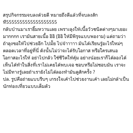
สรุปกิจกรรมจบลงด้วยดี หมายถึงดีแล้วที่จบลงสัก
ที5555555555555555555
กลับบ้านมาเรายิ้มหวานเลย เพราะลุงให้เนื้อวัวชนิดต่างๆมาเยอะ
มากกกก เรามันสายเนื้อ อิอิ (อิอิ ให้มีพิรุจแบบพองาม) แต่ถามว่า
ถ้าลุงขอให้ไปช่วยอีก ไปมั้ย ไปจ้าาาาา มันได้เรียนรู้อะไรใหม่ๆ
ตลอดเวลาที่อยู่ที่นี่ ดังนั้นไม่ว่าจะได้รับโอกาส หรือใครเสนอ
โอกาสอะไรให้ อย่าไปกลัว ใช้ชีวิตให้คุ้ม อย่างน้อยเราก็ได้ลองได้
เห็นได้ทำในสิ่งที่เราไม่เคยได้พบเจอ ชอบหรือไม่ชอบมัน เราจะ
ไม่มีทางรู้เลยถ้าเรายังไม่ได้ลองทำมันดูสักครั้ง ?
ปล. รูปคือถ่ายแบบรีบๆ เกรงใจเค้าไปช่วยงานเค้า เลยไม่กล้าเป็น
นักท่องเที่ยวแบบเต็มตัว