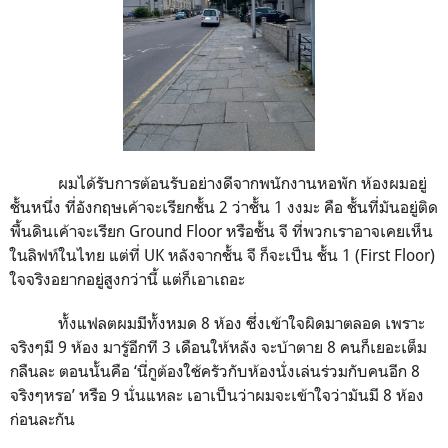
ผมได้รับการต้อนรับอย่างดีจากพนักงานหอพัก ห้องผมอยู่
ชั้นหนึ่ง ที่อังกฤษเค้าจะเรียกชั้น
2
ว่าชั้น
1
งงมะ คือ ชั้นที่มันอยู่ติด
พื้นดินเค้าจะเรียก
Ground Floor
หรือชั้น จี ที่พวกเราอาจเคยเห็น
ในลิฟท์ในไทย แต่ที่
UK
หลังจากชั้น จี ก็จะเป็น ชั้น
1
(
First Floor)
ใจจริงอยากอยู่สูงกว่านี้ แต่ก็เอาเถอะ
ทั้งแฟลตผมมีทั้งหมด
8
ห้อง ซึ่งเข้าใจผิดมาตลอด เพราะ
จริงๆมี
9
ห้อง มารู้อีกที
3
เดือนให้หลัง จะบ้าตาย
8
คนก็เยอะเต็ม
กลืนละ ตอนนั้นคือ
‘
นี่กูต้องใช้ครัวกับห้องนั่งเล่นร่วมกับคนอีก
8
จริงๆหรอ
’
หรือ
9
นั่นแหละ เอาเป็นว่าผมจะเข้าใจว่ามันมี
8
ห้อง
ก่อนละกัน