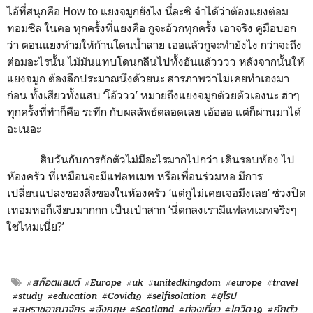
ไอ้ที่สนุกคือ
How to
แยงจมูกยังไง นี่ละซิ จำได้ว่าต้องแยงต่อม
ทอมซิล ในคอ ทุกครั้งที่แยงคือ กูจะอ้วกทุกครั้ง เอาจริง คู่มือบอก
ว่า ตอนแยงห้ามให้ก้านโดนน้ำลาย เออแล้วกูจะทำยังไง กว่าจะถึง
ต่อมอะไรนั้น ไม้มันแทบโดนกลืนไปทั้งอันแล้วววว หลังจากนั้นให้
แยงจมูก ต้องลึกประมาณนึงด้วยนะ สารภาพว่าไม่เคยทำเองมา
ก่อน ทั้งเสียวทั้งแสบ
‘
โอ้ววว
’
หมายถึงแยงจมูกด้วยตัวเองนะ ฮ่าๆ
ทุกครั้งที่ทำก็คือ ระทึก กับผลลัพธ์ตลอดเลย เอ้อออ แต่ก็ผ่านมาได้
อะเนอะ
สิบวันกับการกักตัวไม่มีอะไรมากไปกว่า เดินรอบห้อง ไป
ห้องครัว ที่เหมือนจะมีแฟลทเมท หรือเพื่อนร่วมหอ มีการ
เปลี่ยนแปลงของสิ่งของในห้องครัว
‘
แต่กูไม่เคยเจอมึงเลย
’
ช่วงปิด
เทอมหอก็เงียบมากกก เป็นเป่าสาก
‘
นี่ตกลงเรามีแฟลทเมทจริงๆ
ใช่ไหมเนี่ย
?’
#สก๊อตแลนด์
#Europe
#uk
#unitedkingdom
#europe
#travel
#study
#education
#Covid19
#selfisolation
#ยุโรป
#สหราชอาณาจักร
#อังกฤษ
#Scotland
#ท่องเที่ยว
#โควิด-19
#กักตัว