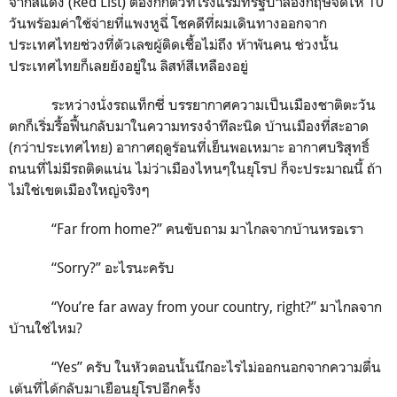
จากสีแดง
(Red List)
ต้องกักตัวที่โรงแรมที่รัฐบาลอังกฤษจัดให้
10
วันพร้อมค่าใช้จ่ายที่แพงหูฉี่ โชคดีที่ผมเดินทางออกจาก
ประเทศไทยช่วงที่ตัวเลขผู้ติดเชื้อไม่ถึง ห้าพันคน ช่วงนั้น
ประเทศไทยก็เลยยังอยู่ใน ลิสท์สีเหลืองอยู่
ระหว่างนั่งรถแท็กซี่ บรรยากาศความเป็นเมืองชาติตะวัน
ตกก็เริ่มรื้อฟื้นกลับมาในความทรงจำทีละนิด บ้านเมืองที่สะอาด
(กว่าประเทศไทย) อากาศฤดูร้อนที่เย็นพอเหมาะ อากาศบริสุทธิ์
ถนนที่ไม่มีรถติดแน่น ไม่ว่าเมืองไหนๆในยุโรป ก็จะประมาณนี้ ถ้า
ไม่ใช่เขตเมืองใหญ่จริงๆ
“
Far from home?”
คนขับถาม มาไกลจากบ้านหรอเรา
“
Sorry?”
อะไรนะครับ
“
You’re far away from your country, right?”
มาไกลจาก
บ้านใช่ไหม
?
“
Yes”
ครับ ในหัวตอนนั้นนึกอะไรไม่ออกนอกจากความตื่น
เต้นที่ได้กลับมาเยือนยุโรปอีกครั้ง