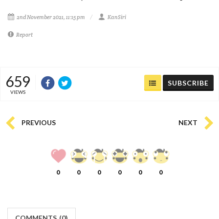
2nd November 2021, 11:15 pm
KanSiri
Report
659
SUBSCRIBE
VIEWS
PREVIOUS
NEXT
0
0
0
0
0
0
COMMENTS
(
0)