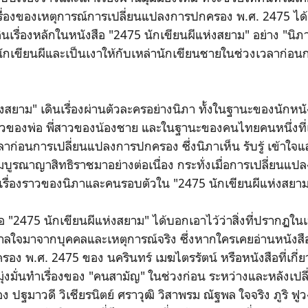
เรื่องของเหตุการณ์การเปลี่ยนแปลงการปกครอง พ.ศ. 2475 ได้เ
เดินเรื่องหลักในหนังสือ "2475 นักเขียนผีแห่งสยาม" อย่าง "นิภ
็นนักเขียนผีและเป็นเงาให้กับเหล่านักเขียนชายในช่วงเวลาก่
งสยาม" เดินเรื่องผ่านตัวละครอย่างนิภา ทั้งในฐานะของนักหนังส
ของพ่อ พี่สาวของน้องชาย และในฐานะของคนไทยคนหนึ่งที่
าก่อนการเปลี่ยนแปลงการปกครอง ซึ่งนิภาเห็น รับรู้ เข้าใจ
บูรณาญาสิทธิราชมาอย่างต่อเนื่อง กระทั่งเมื่อการเปลี่ยนแ
รื่องราวของนิภาและคนรอบตัวใน "2475 นักเขียนผีแห่งสยาม" จึ
 "2475 นักเขียนผีแห่งสยาม" ได้บอกเอาไว้ว่าสิ่งที่ปรากฏในเล่
นดาลใจมาจากบุคคลและเหตุการณ์จริง ซึ่งหากใครเคยอ่านหนังสือ
ง พ.ศ. 2475 ของ นครินทร์ เมฆไตรรัตน์ หรือหนังสือที่เกี่ยว
มุ่งมั่นทำเรื่องของ "คนสามัญ" ในช่วงก่อน ระหว่างและหลังเป
ปฐมาวดี วิเชียรนิตย์ ศราวุฒิ วิสาพรม ณัฐพล ใจจริง ภูริ ฟู