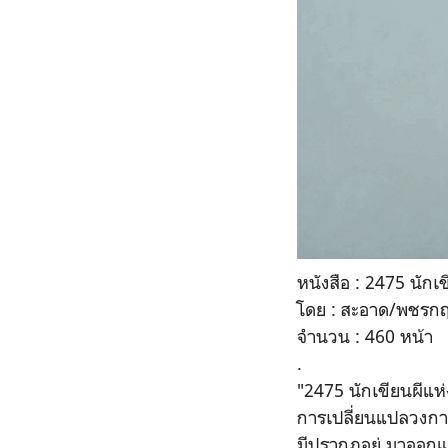
หนังสือ : 2475 นักเ
โดย : สะอาด/พชรกฤษ
จำนวน : 460 หน้า
.
"2475 นักเขียนผีแห
การเปลี่ยนแปลวงการป
มีปรากฏอยู่ มาออกแบ