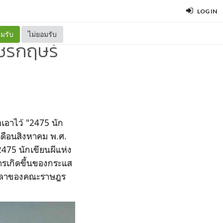
LOG IN
มรับ
ไม่ยอมรับ
พชรกฤษร์
อเอาไว้ "2475 นัก
อเดือนสิงหาคม พ.ศ.
"2475 นักเขียนผีแห่ง
ารเกิดขึ้นของกระแส
งเวลาของคณะราษฎร