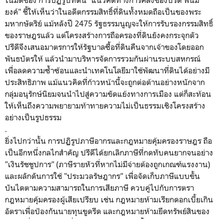
ยงค์" ชี้ให้เห็นว่าในอดีตกรรมสิทธิ์ที่ดินทั้งหมดถือเป็นของพระ
มหากษัตริย์ แม้หลังปี 2475 รัฐธรรมนูญจะให้การรับรองกรรมสิทธิ์
ของราษฎรแล้ว แต่โครงสร้างการถือครองที่ดินยังคงกระจุกตัว
ปรีดีจึงเสนอมาตรการให้รัฐบาลซื้อที่ดินคืนจากเจ้าของโดยออก
พันธบัตรให้ แล้วนำมาบริหารจัดการรวมกันผ่านระบบสหกรณ์
เพื่อลดความซ้ำซ้อนและนำเทคโนโลยีมาใช้พัฒนาที่ดินได้อย่างมี
ประสิทธิภาพ แม้แนวคิดที่ก้าวหน้านี้จะถูกต่อต้านอย่างหนักจาก
กลุ่มอนุรักษ์นิยมจนนำไปสู่ความขัดแย้งทางการเมือง แต่ก็สะท้อน
ให้เห็นถึงความพยายามท้าทายความไม่เป็นธรรมเชิงโครงสร้าง
อย่างเป็นรูปธรรม
.
​ยิ่งไปกว่านั้น การปฏิรูปภาษีอากรและกฎหมายคุ้มครองราษฎร ถือ
เป็นอีกหนึ่งกลไกสำคัญ ปรีดีได้ยกเลิกภาษีที่กดทับคนยากจนอย่าง
"เงินรัชชูปการ" (ภาษีรายหัวที่หากไม่มีจ่ายต้องถูกเกณฑ์แรงงาน)
และผลักดันการใช้ "ประมวลรัษฎากร" เพื่อจัดเก็บภาษีแบบขั้น
บันไดตามความสามารถในการเสียภาษี ควบคู่ไปกับการตรา
กฎหมายคุ้มครองผู้เสียเปรียบ เช่น กฎหมายห้ามเรียกดอกเบี้ยเกิน
อัตราเพื่อป้องกันนายทุนขูดรีด และกฎหมายห้ามยึดทรัพย์สินของ