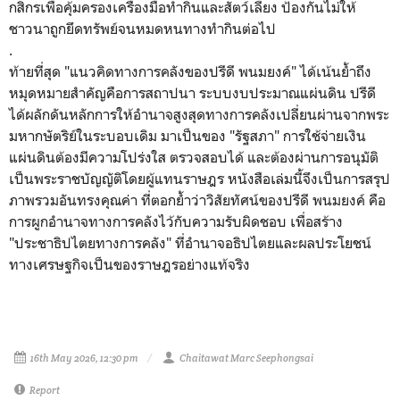
กสิกรเพื่อคุ้มครองเครื่องมือทำกินและสัตว์เลี้ยง ป้องกันไม่ให้
ชาวนาถูกยึดทรัพย์จนหมดหนทางทำกินต่อไป
.
​ท้ายที่สุด "แนวคิดทางการคลังของปรีดี พนมยงค์" ได้เน้นย้ำถึง
หมุดหมายสำคัญคือการสถาปนา ระบบงบประมาณแผ่นดิน ปรีดี
ได้ผลักดันหลักการให้อำนาจสูงสุดทางการคลังเปลี่ยนผ่านจากพระ
มหากษัตริย์ในระบอบเดิม มาเป็นของ "รัฐสภา" การใช้จ่ายเงิน
แผ่นดินต้องมีความโปร่งใส ตรวจสอบได้ และต้องผ่านการอนุมัติ
เป็นพระราชบัญญัติโดยผู้แทนราษฎร หนังสือเล่มนี้จึงเป็นการสรุป
ภาพรวมอันทรงคุณค่า ที่ตอกย้ำว่าวิสัยทัศน์ของปรีดี พนมยงค์ คือ
การผูกอำนาจทางการคลังไว้กับความรับผิดชอบ เพื่อสร้าง
"ประชาธิปไตยทางการคลัง" ที่อำนาจอธิปไตยและผลประโยชน์
ทางเศรษฐกิจเป็นของราษฎรอย่างแท้จริง
16th May 2026, 12:30 pm
Chaitawat Marc Seephongsai
Report