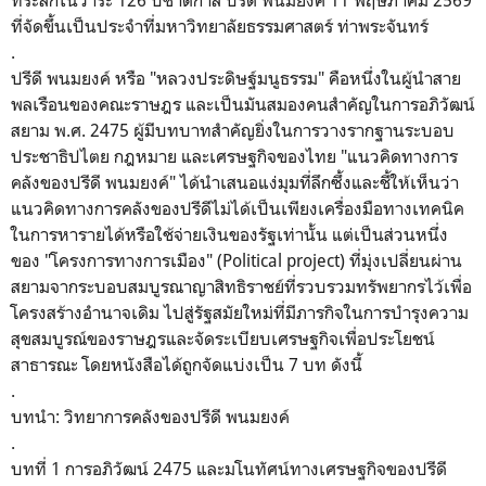
ที่จัดขึ้นเป็นประจำที่มหาวิทยาลัยธรรมศาสตร์ ท่าพระจันทร์
.
ปรีดี พนมยงค์ หรือ "หลวงประดิษฐ์มนูธรรม" คือหนึ่งในผู้นำสาย
พลเรือนของคณะราษฎร และเป็นมันสมองคนสำคัญในการอภิวัฒน์
สยาม พ.ศ. 2475 ผู้มีบทบาทสำคัญยิ่งในการวางรากฐานระบอบ
ประชาธิปไตย กฎหมาย และเศรษฐกิจของไทย "แนวคิดทางการ
คลังของปรีดี พนมยงค์" ได้นำเสนอแง่มุมที่ลึกซึ้งและชี้ให้เห็นว่า
แนวคิดทางการคลังของปรีดีไม่ได้เป็นเพียงเครื่องมือทางเทคนิค
ในการหารายได้หรือใช้จ่ายเงินของรัฐเท่านั้น แต่เป็นส่วนหนึ่ง
ของ "โครงการทางการเมือง" (Political project) ที่มุ่งเปลี่ยนผ่าน
สยามจากระบอบสมบูรณาญาสิทธิราชย์ที่รวบรวมทรัพยากรไว้เพื่อ
โครงสร้างอำนาจเดิม ไปสู่รัฐสมัยใหม่ที่มีภารกิจในการบำรุงความ
สุขสมบูรณ์ของราษฎรและจัดระเบียบเศรษฐกิจเพื่อประโยชน์
สาธารณะ โดยหนังสือได้ถูกจัดแบ่งเป็น 7 บท ดังนี้
.
บทนำ: วิทยาการคลังของปรีดี พนมยงค์
.
บทที่ 1 การอภิวัฒน์ 2475 และมโนทัศน์ทางเศรษฐกิจของปรีดี