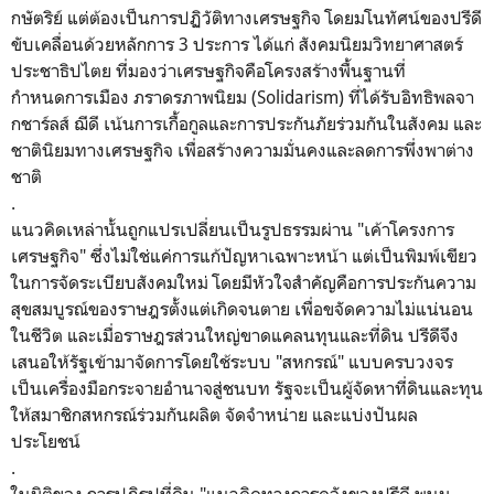
กษัตริย์ แต่ต้องเป็นการปฏิวัติทางเศรษฐกิจ โดยมโนทัศน์ของปรีดี
ขับเคลื่อนด้วยหลักการ 3 ประการ ได้แก่ สังคมนิยมวิทยาศาสตร์
ประชาธิปไตย ที่มองว่าเศรษฐกิจคือโครงสร้างพื้นฐานที่
กำหนดการเมือง ภราดรภาพนิยม (Solidarism) ที่ได้รับอิทธิพลจา
กชาร์ลส์ ฌีดี เน้นการเกื้อกูลและการประกันภัยร่วมกันในสังคม และ
ชาตินิยมทางเศรษฐกิจ เพื่อสร้างความมั่นคงและลดการพึ่งพาต่าง
ชาติ
.
​แนวคิดเหล่านั้นถูกแปรเปลี่ยนเป็นรูปธรรมผ่าน "เค้าโครงการ
เศรษฐกิจ" ซึ่งไม่ใช่แค่การแก้ปัญหาเฉพาะหน้า แต่เป็นพิมพ์เขียว
ในการจัดระเบียบสังคมใหม่ โดยมีหัวใจสำคัญคือการประกันความ
สุขสมบูรณ์ของราษฎรตั้งแต่เกิดจนตาย เพื่อขจัดความไม่แน่นอน
ในชีวิต และเมื่อราษฎรส่วนใหญ่ขาดแคลนทุนและที่ดิน ปรีดีจึง
เสนอให้รัฐเข้ามาจัดการโดยใช้ระบบ "สหกรณ์" แบบครบวงจร
เป็นเครื่องมือกระจายอำนาจสู่ชนบท รัฐจะเป็นผู้จัดหาที่ดินและทุน
ให้สมาชิกสหกรณ์ร่วมกันผลิต จัดจำหน่าย และแบ่งปันผล
ประโยชน์
.
​ในมิติของ การปฏิรูปที่ดิน "แนวคิดทางการคลังของปรีดี พนม