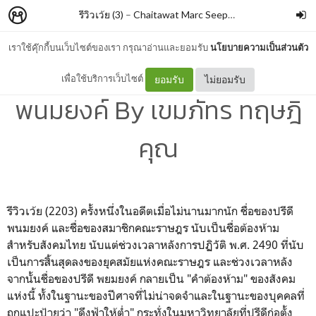
รีวิวเว้ย (3)
–
Chaitawat Marc Seephongsai
เราใช้คุ๊กกี้บนเว็บไซต์ของเรา กรุณาอ่านและยอมรับ
นโยบายความเป็นส่วนตัว
แนวคิดทางการคลังของปรีดี
เพื่อใช้บริการเว็บไซต์
ยอมรับ
ไม่ยอมรับ
พนมยงค์ By เขมภัทร ทฤษฎิ
คุณ
รีวิวเว้ย (2203) ครั้งหนึ่งในอดีตเมื่อไม่นานมากนัก ชื่อของปรีดี
พนมยงค์ และชื่อของสมาชิกคณะราษฎร นับเป็นชื่อต้องห้าม
สำหรับสังคมไทย นับแต่ช่วงเวลาหลังการปฏิวัติ พ.ศ. 2490 ที่นับ
เป็นการสิ้นสุดลงของยุคสมัยแห่งคณะราษฎร และช่วงเวลาหลัง
จากนั้นชื่อของปรีดี พยมยงค์ กลายเป็น "คำต้องห้าม" ของสังคม
แห่งนี้ ทั้งในฐานะของปีศาจที่ไม่น่าจดจำและในฐานะของบุคคลที่
ถูกแปะป้ายว่า "ดึงฟ้าให้ต่ำ" กระทั่งในมหาวิทยาลัยที่ปรีดีก่อตั้ง