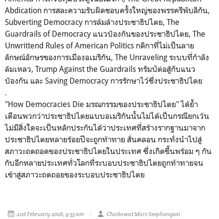
Abdication การสละความรับผิดชอบครั้งใหญ่ของพรรครีพับลิกัน,
Subverting Democracy การล้มล้างประชาธิปไตย, The
Guardrails of Democracy แนวป้องกันของประชาธิปไตย, The
Unwrittend Rules of American Politics กติกาที่ไม่เป็นลาย
ลักษณ์อักษรของการเมืองอเมริกัน, The Unraveling ระบบที่กำลัง
ล้มเหลว, Trump Against the Guardrails ทรัมป์ต่อสู้กับแนว
ป้องกัน และ Saving Democracy การรักษาไว้ซึ่งประชาธิปไตย
.
"How Democracies Die มรณกรรมของประชาธิปไตย" ได้ย้ำ
เตือนพวกว่าประชาธิปไตยแบบอเมริกันนั้นไม่ได้เป็นกรณียกเว้น
ไม่มีสิ่งใดจะเป็นหลักประกันได้ว่าประเทศที่สร้างรากฐานมาจาก
ประชาธิปไตยหลายร้อยปีจะถูกท้าทาย สั่นคลอน กระทั่งนำไปสู่
สภาวะถดถอดของประชาธิปไตยในประเทศ ซึ่งเกิดขึ้นพร้อม ๆ กัน
กับอีกหลายประเทศทั่วโลกที่ระบอบประชาธิปไตยถูกท้าทายจน
เข้าสู่สภาวะถดถอยของระบอบประชาธิปไตย
21st February 2026, 9:55 am
Chaitawat Marc Seephongsai