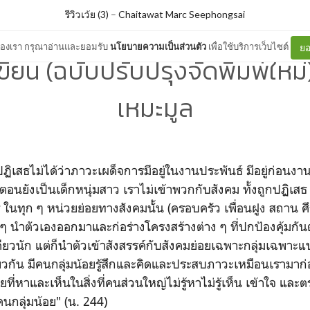
รีวิวเว้ย (3)
–
Chaitawat Marc Seephongsai
ต์ของเรา กรุณาอ่านและยอมรับ
นโยบายความเป็นส่วนตัว
เพื่อใช้บริการเว็บไซต์
ยอ
ขียน (ฉบับปรับปรุงจัดพิมพ์ใหม่
เหมะมูล
ปฏิเสธไม่ได้ว่าภาวะเผด็จการมีอยู่ในงานประพันธ์ มีอยู่ก่อนงา
 ตอนยังเป็นเด็กหนุ่มสาว เราไม่เข้าพวกกับสังคม ทั้งถูกปฏิเสธ
 ในทุก ๆ หน่วยย่อยทางสังคมนั้น (ครอบครัว เพื่อนฝูง สถาน ศ
ๆ นำตัวเองออกมาและก่อร่างโครงสร้างต่าง ๆ ที่ปกป้องคุ้มกันตั
ยวนัก แต่ก็นำตัวเข้าสังสรรค์กับสังคมย่อยเฉพาะกลุ่มเฉพาะแ
ัน มีคนกลุ่มน้อยรู้สึกและคิดและประสบภาวะเหมือนเรามาก่อ
่หาและเห็นในสิ่งที่คนส่วนใหญ่ไม่รู้หาไม่รู้เห็น เข้าใจ และตร
นกลุ่มน้อย" (น. 244)