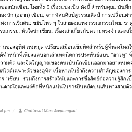
ของนักเขียน โดยทั้ง 9 เรื่องแบ่งเป็น ดังนี้ สำหรับคุณ, บั
องนัก (อยาก) เขียน, จากทัศนศิลป์สู่วรรณศิลป์ การเปลี่ยน
) แห่งการเริ่มต้น: ขยับไหว ๆ ในสายลมแห่งวรรณกรรมไทย, ธาต
รณกรรม, หัวใจนักเขียน, เรื่องเล่าเกี่ยวกับความทรงจำ และเกี่
ลงานของอุทิศ เหมะมูล เปรียบเสมือนเข็มทิศสำหรับผู้ที่หลงใ
ได้ทำหน้าที่เพียงแค่บอกเล่าเทคนิคการประพันธ์แบบ "ฮาวทู" ท
 ความคิด และจิตวิญญาณของคนเป็นนักเขียนออกมาอย่างหมดจ
สไตล์เฉพาะตัวของอุทิศ เนื้อหาเน้นย้ำถึงความสำคัญของการ "อ
เขียน" รวมถึงการสร้างวินัยและการซื่อสัตย์ต่อความรู้สึกเบื
งบันดาลใจและแง่คิดที่หนักแน่นในการยืนหยัดบนเส้นทางสายตั
:16 pm
Chaitawat Marc Seephongsai