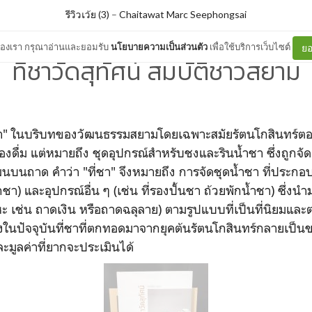
รีวิวเว้ย (3)
–
Chaitawat Marc Seephongsai
ต์ของเรา กรุณาอ่านและยอมรับ
นโยบายความเป็นส่วนตัว
เพื่อใช้บริการเว็บไซต์
ยอ
ที่ชาวัดสุทัศน์ สมบัติชาวสยาม
ชา" ในบริบทของวัฒนธรรมสยามโดยเฉพาะสมัยรัตนโกสินทร์ตอน
่องดื่ม แต่หมายถึง ชุดอุปกรณ์สำหรับชงและรินน้ำชา ซึ่งถูกจัด
แผนบนถาด
คำว่า "ที่ชา" จึงหมายถึง การจัดชุดน้ำชา ที่ประกอบ
ชา) และอุปกรณ์อื่น ๆ (เช่น ที่รองปั้นชา ถ้วยพักน้ำชา) ซึ่ง
ะ เช่น ถาดเงิน หรือถาดฉลุลาย) ตามรูปแบบที่เป็นที่นิยมแล
ในปัจจุบันที่ชาที่ตกทอดมาจากยุคต้นรัตนโกสินทร์กลายเป็นของ
ะมูลค่าที่ยากจะประเมินได้