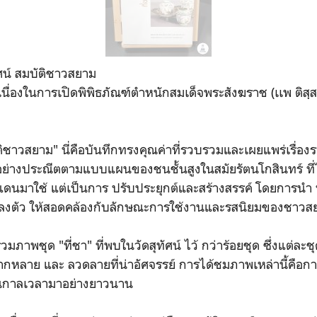
ทัศน์ สมบัติชาวสยาม
ึกเนื่องในการเปิดพิพิธภัณฑ์ตำหนักสมเด็จพระสังฆราช (เเพ ติส
บัติชาวสยาม" นี่คือบันทึกทรงคุณค่าที่รวบรวมและเผยแพร่เรื่อ
้นอย่างประณีตตามแบบแผนของชนชั้นสูงในสมัยรัตนโกสินทร์ ที่
ดนมาใช้ แต่เป็นการ ปรับประยุกต์และสร้างสรรค์ โดยการนำ 
ลงตัว ให้สอดคล้องกับลักษณะการใช้งานและรสนิยมของชาวสย
รวมภาพชุด "ที่ชา" ที่พบในวัดสุทัศน์ ไว้ กว่าร้อยชุด ซึ่งแต่ละช
ลากหลาย และ ลวดลายที่น่าอัศจรรย์ การได้ชมภาพเหล่านี้คือกา
ผ่านกาลเวลามาอย่างยาวนาน