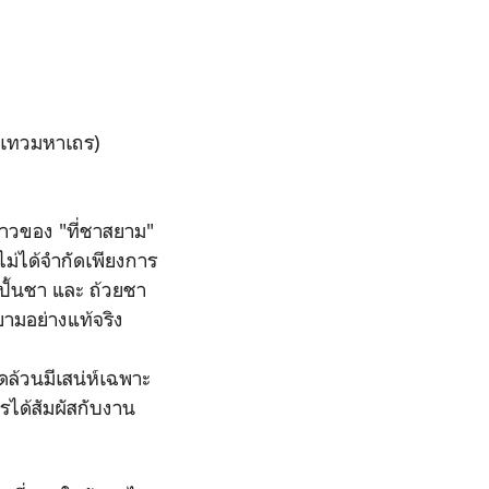
ฺสเทวมหาเถร)
งราวของ "ที่ชาสยาม"
ไม่ได้จำกัดเพียงการ
ปั้นชา และ ถ้วยชา
ามอย่างแท้จริง
ุดล้วนมีเสน่ห์เฉพาะ
รได้สัมผัสกับงาน