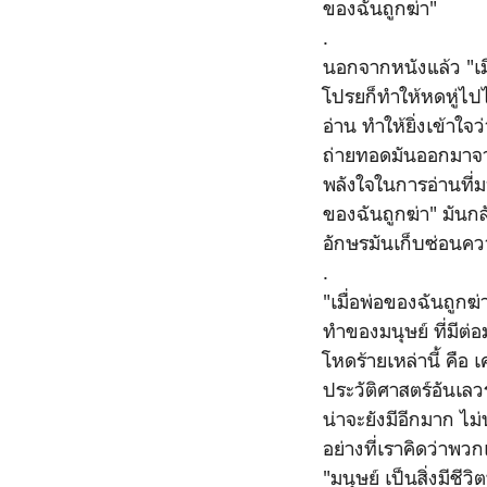
ของฉันถูกฆ่า"
.
นอกจากหนังแล้ว "เมื
โปรยก็ทำให้หดหู่ไปได้
อ่าน ทำให้ยิ่งเข้าใจ
ถ่ายทอดมันออกมาจากส
พลังใจในการอ่านที่ม
ของฉันถูกฆ่า" มันกล
อักษรมันเก็บซ่อนค
.
"เมื่อพ่อของฉันถูกฆ่
ทำของมนุษย์ ที่มีต
โหดร้ายเหล่านี้ คือ เ
ประวัติศาสตร์อันเลว
น่าจะยังมีอีกมาก ไม
อย่างที่เราคิดว่าพวก
"มนุษย์ เป็นสิ่งมีชีวิต