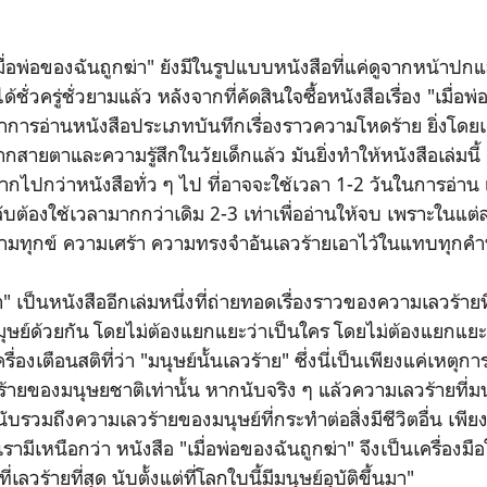
่อพ่อของฉันถูกฆ่า" ยังมีในรูปแบบหนังสือที่แค่ดูจากหน้าปก
ชั่วครู่ชั่วยามแล้ว หลังจากที่คัดสินใจซื้อหนังสือเรื่อง "เมื่อ
ว่าการอ่านหนังสือประเภทบันทึกเรื่องราวความโหดร้าย ยิ่งโดยเฉพ
ายตาและความรู้สึกในวัยเด็กแล้ว มันยิ่งทำให้หนังสือเล่มนี้
ากไปกว่าหนังสือทั่ว ๆ ไป ที่อาจจะใช้เวลา 1-2 วันในการอ่าน แ
ับต้องใช้เวลามากกว่าเดิม 2-3 เท่าเพื่ออ่านให้จบ เพราะในแต่
วามทุกข์ ความเศร้า ความทรงจำอันเลวร้ายเอาไว้ในแทบทุกค
า" เป็นหนังสืออีกเล่มหนึ่งที่ถ่ายทอดเรื่องราวของความเลวร้าย
่อมุษย์ด้วยกัน โดยไม่ต้องแยกแยะว่าเป็นใคร โดยไม่ต้องแยกแ
ครื่องเตือนสติที่ว่า "มนุษย์นั้นเลวร้าย" ซึ่งนี่เป็นเพียงแค่เหตุก
ร้ายของมนุษยชาติเท่านั้น หากนับจริง ๆ แล้วความเลวร้ายที่ม
่นับรวมถึงความเลวร้ายของมนุษย์ที่กระทำต่อสิ่งมีชีวิตอื่น เ
เรามีเหนือกว่า หนังสือ "เมื่อพ่อของฉันถูกฆ่า" จึงเป็นเครื่องมื
ที่เลวร้ายที่สุด นับตั้งแต่ที่โลกใบนี้มีมนุษย์อุบัติขึ้นมา"