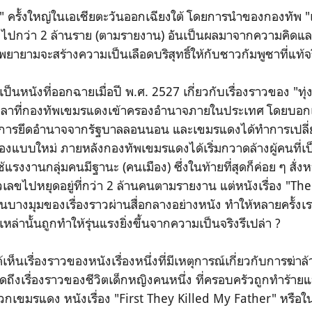
ธุ์" ครั้งใหญ่ในเอเชียตะวันออกเฉียงใต้ โดยการนำของกองทัพ "เ
ิ ไปกว่า 2 ล้านราย (ตามรายงาน) อันเป็นผลมาจากความคิดแ
ยายามจะสร้างความเป็นเลือดบริสุทธิ์ให้กับชาวกัมพูชาที่แท้จ
เป็นหนังที่ออกฉายเมื่อปี พ.ศ. 2527 เกี่ยวกับเรื่องราวของ "ทุ่
วลาที่กองทัพเขมรแดงเข้าครองอำนาจภายในประเทศ โดยบอกเล่
งการยึดอำนาจจากรัฐบาลลอนนอน และเขมรแดงได้ทำการเปล
องแบบใหม่ ภายหลังกองทัพเขมรแดงได้เริ่มกวาดล้างผู้คนที่เป
แรงงานกลุ่มคนมีฐานะ (คนเมือง) ซึ่งในท้ายที่สุดก็ค่อย ๆ สั่ง
เลขไปหยุดอยู่ที่กว่า 2 ล้านคนตามรายงาน แต่หนังเรื่อง "The 
บางมุมของเรื่องราวผ่านสื่อกลางอย่างหนัง ทำให้หลายครั้งเร
ล่านั้นถูกทำให้รุ่นแรงยิ่งขึ้นจากความเป็นจริงรึเปล่า ?
้เห็นเรื่องราวของหนังเรื่องหนึ่งที่มีเหตุการณ์เกี่ยวกับการฆ่าล
ูดถึงเรื่องราวของชีวิตเด็กหญิงคนหนึ่ง ที่ครอบครัวถูกทำร้
ขมรแดง หนังเรื่อง "First They Killed My Father" หรือในชื