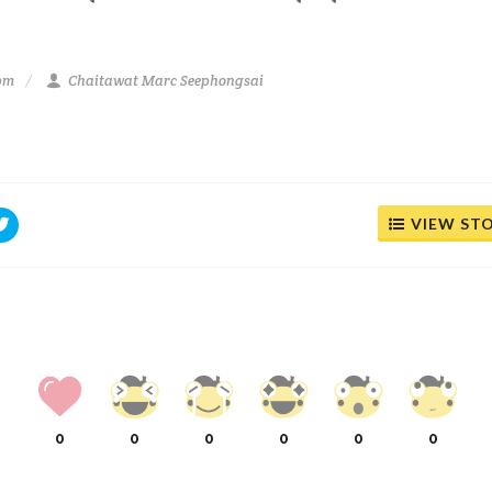
 pm
Chaitawat Marc Seephongsai
VIEW ST
0
0
0
0
0
0