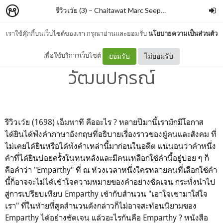
รีวิวเว้ย (3)
–
Chaitawat Marc Seephongsai
เราใช้คุ๊กกี้บนเว็บไซต์ของเรา กรุณาอ่านและยอมรับ
นโยบายความเป็นส่วนตัว
On Emparthy By ดุจดาว
เพื่อใช้บริการเว็บไซต์
ยอมรับ
ไม่ยอมรับ
วัฒนปกรณ์
รีวิวเว้ย (1698) เอ็มพาที คืออะไร ? หลายปีมานี้เรามักมีโอกาส
ได้ยินได้ฟังคำภาษาอังกฤษที่อธิบายเรื่องราวของผู้คนและสังคม ที่
ไม่เคยได้ยินหรือได้ฟังคำเหล่านี้มาก่อนในอดีต แน่นอนว่าคำหนึ่ง
คำที่ได้ยินบ่อยครั้งในหนหลังและมีคนเหลือกใช้คำนี้อยู่บ่อย ๆ ก็
คือคำว่า "Emparthy" ที่ ณ ห้วงเวลาหนึ่งใครหลายคนที่เลือกใช้คำ
นี้ก็อาจจะไม่ได้เข้าใจความหมายของคำอย่างชัดเจน กระทั่งนำไป
สู่การเปรียบเทียบ Emparthy เข้ากับสำนวน "เอาใจเขามาใส่ใจ
เรา" ที่ในท้ายที่สุดสำนวนดังกล่าวก็ไม่อาจสะท้อนนิยามของ
Emparthy ได้อย่างชัดเจน แล้วอะไรกันคือ Emparthy ? หนังสือ