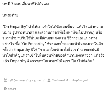
บทที่ 7 มอบเอ็มพาทีให้ตัวเอง
.
บทส่งท้าย
.
"On Emparthy" ทำให้เราเข้าใจได้ชัดเจนขึ้นว่าแท้จริงแล้วความ
หมาย รูปร่างหน้าตา และสถานการณ์ที่เอ็มพาทีจะไปปรากฏ หรือ
จะถูกนำมาปรับใช้นั้นจะมีลักษณะ ขั้งตอน วิธีการและแนวทาง
อย่างไร ซึ่ง "On Emparthy" ช่วยตอกย้ำความเข้าใจของเราในอีก
ครั้งว่า Emparthy มิใช่ "การเอาใจเข้ามาใส่ใจเรา" หากแต่มันมี
หัวใจสำคัญแทรกเข้าไปในส่วนท้ายของสำนวนดังกล่าวว่า แท้จริง
แล้ว Emparthy คือการเอาใจเขามาใส่ใจเรา "โดยไม่ตัดสิน"
24th January 2025, 1:47 pm
Chaitawat Marc Seephongsai
Report