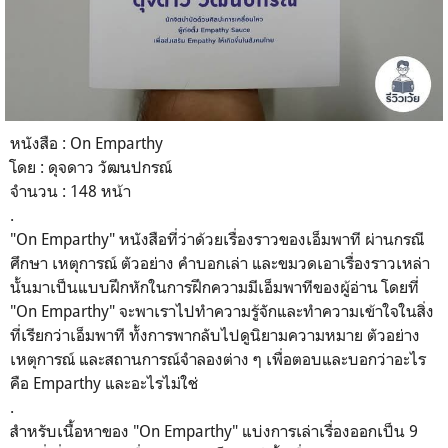
หนังสือ : On Emparthy
โดย : ดุจดาว วัฒนปกรณ์
จำนวน : 148 หน้า
.
"On Emparthy" หนังสือที่ว่าด้วยเรื่องราวของเอ็มพาที ผ่านกรณี
ศึกษา เหตุการณ์ ตัวอย่าง คำบอกเล่า และขมวดเอาเรื่องราวเหล่า
นั้นมาเป็นแบบฝึกหักในการฝึกความมีเอ็มพาทีของผู้อ่าน โดยที่
"On Emparthy" จะพาเราไปทำความรู้จักและทำความเข้าใจในสิ่ง
ที่เรียกว่าเอ็มพาที ทั้งการพากลับไปดูนิยามความหมาย ตัวอย่าง
เหตุการณ์ และสถานการณ์จำลองต่าง ๆ เพื่อตอบและบอกว่าอะไร
คือ Emparthy และอะไรไม่ใช่
.
สำหรับเนื้อหาของ "On Emparthy" แบ่งการเล่าเรื่องออกเป็น 9