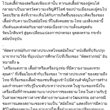
ไว้แต่เสื้ผ้าของสตรีแต่เพียงเท่านั้น หากแต่เสื้อผ้าของผู้คนได้
กลายมาเป็นมาตรวัดความเจริญศิวิไลซ์ ของบ้านเมืองและผู้คนไป
โดยปริยาย ดังที่เราจะเห็นได้กับการเกิดขึ้นของแนวคิดเรื่องของ
เสื้อผ้ากับความเป็นสมัยใหม่ ที่ในสังคมสยาม-ไทย เองสิ่งเหล่านี้
เริ่มต้นและส่งต่อกันมาอย่างต่อเนื่องยาวนานตั้งแต่ยุดต้น
รัตนโกสินทร์ สู่ยุคเปลี่ยนแปลงการปกครอง ยุคสงคราม กระทั่ง
สมัยปัจจุบัน
.
"พัสตราภรณ์กับการต่างประเทศไทยสมัยใหม่" หนังสือที่ปรับปรุง
มาจากงานวิจัย ที่มุ่งเน้นการศึกษาไปที่เรื่องของ "
พัสตราภรณ์
" อัน
หมายถึง ๒
"เครื่องแต่งกาย เสื้อผ้าหรือเครื่องนุ่งห่ม ที่มีความงามและทรง
คุณค่า" ที่เชื่อมโยงเข้ากับเรื่องของ "การต่างประเทศ" ของสยามถึง
ไทย ที่เรื่องของเสื้อผ้าของชนชั้นสูงเข้าไปมีส่วนสำคัญในการสร้าง
และกำหนดการรับรู้ในระดับระหว่างประเทศ ในฐานะของหนึ่งใน
เครื่องมือที่กำหนดสถานะบางประการของสยาม-ไทย ในความรับรู้
ในสายตาของชาวต่างชาติต่างภาษาและต่างวัฒนธรรม อย่างกรณี
ของการแสดงสถานะของความเป็น "สมัยใหม่" แสดงถึงการมีความ
ศิวิไลซ์ของสยาม-ไทย ผ่านการใส่เสื้อผ้าแทนการเปลือนท่อนบน