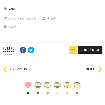
#BTS
21st April 2019, 12:34 pm
Phoenix
Report
585
SUBSCRIBE
VIEWS
PREVIOUS
NEXT
0
0
0
0
0
0