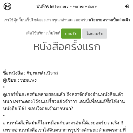
บันทึกของ fernery
–
Fernery diary
เราใช้คุ๊กกี้บนเว็บไซต์ของเรา กรุณาอ่านและยอมรับ
นโยบายความเป็นส่วนตัว
ดูบุพเพรอบที่2-3 เพิ่งได้อ่าน
เพื่อใช้บริการเว็บไซต์
ยอมรับ
ไม่ยอมรับ
หนังสือครั้งแรก
ชื่อหนังสือ : #บุพเพสันนิวาส
ผู้เขียน : รอมแพง
•
ดูเวอร์ชั่นละครกันหลายรอบแล้ว ถึงคราจักต้องอ่านหนังสือแล้ว
หนา เพราะดองไว้จนเปรี้ยวแล้วจ้าาาา เล่มนี้เพื่อนแอ้ซื้อให้งาน
หนังสือ ปี61 ขอบใจออเจ้ามากหนา?
•
อ่านหนังสือฟีลมันก็ไม่เหมือนกับละครอันนี้ต้องยอมรับว่าจริง!!!
เพราะอ่านหนังสือเราได้จินตนาการรูปร่างลักษณะตัวละครตามที่