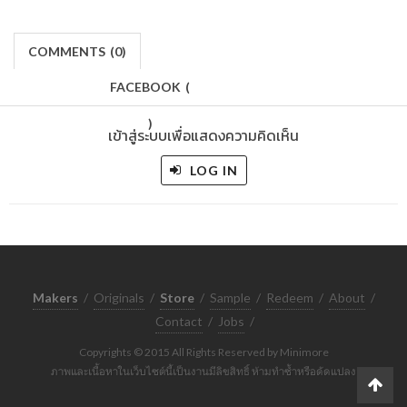
COMMENTS
(
0)
FACEBOOK
(
)
เข้าสู่ระบบเพื่อแสดงความคิดเห็น
LOG IN
Makers
/
Originals
/
Store
/
Sample
/
Redeem
/
About
/
Contact
/
Jobs
/
Copyrights © 2015 All Rights Reserved by Minimore
ภาพและเนื้อหาในเว็บไซต์นี้เป็นงานมีลิขสิทธิ์ ห้ามทำซ้ำหรือดัดแปลง