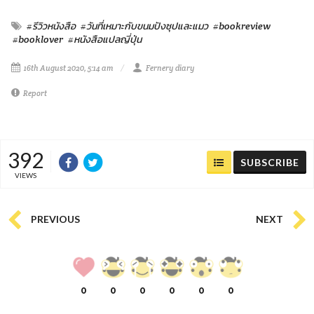
#รีวิวหนังสือ
#วันที่เหมาะกับขนมปังซุปและแมว
#bookreview
#booklover
#หนังสือแปลญี่ปุ่น
16th August 2020, 5:14 am
Fernery diary
Report
392
SUBSCRIBE
VIEWS
PREVIOUS
NEXT
0
0
0
0
0
0