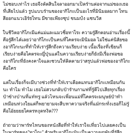
ไม่ชอบเท่าไร เธอจึงตัดสินใจลาออกมาเปิดร้านต่อจากแม่ของเธอ
ที่เสียไปแล้ว รูปแบบร้านของอากิโกะเป็นอะไรที่มินิมอลมาก โทน
สีออกแนวเอิร์ธโทน มีขายเพียงซุป ขนมปัง แซนวิส
ในชีวิตอากิโกะมีแค่แม่และแมวชื่อทาโระ ความรู้สึกตอนอ่านเรื่องนี้
คือรู้สึกได้เลยว่าอากิโกะเป็นคนที่โคตรจะมินิมอล ไม่ใช่แค่นิสัยขอ
งอากิโกะนะที่ทำให้เรารู้สึกถึงความเรียบง่าย เนื้อเรื่องที่เขียนก็
เรียบง่ายคือโคตรจะญี่ปุ่นแต่ในความเรียบง่ายก็ยังมีเรื่องพ่อขอ
งอากิโกะที่ยังคงคาใจและชวนให้ติดตามว่าสรุปแล้วพ่อของอากิโกะ
คือใคร
แต่ในเรื่องก็จะมีบางช่วงที่ทำให้เราเดือดแทนอากิโกะเหมือนกัน
นะ ทำไม ทำไม เธอไม่สวนกลับป้าร้านกาแฟที่รู้ดีไปเสียทุกเรื่อง
ป้าข้างบ้านที่แท้ทรู แล้วไหนจะเพื่อนแม่ที่โคตรจะมนุษย์ป้าทำ
เหมือนห่วงใยแต่ก็พยายามจะสืบหาความจริงที่แม้กระทั่งเธอก็ไม่รู้
คือโอ๊ยยยยโคตรหงุดหงิด???
ถ้าถามว่าพาร์ทไหนของหนังสือที่ทำให้เราใจเหี่ยวไปเลยคงเป็น
ในพาร์ทของ"ทาโกะ" สำหรับอากิโกะมันเป็นความผูกพันที่รู้สึก