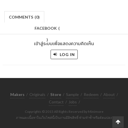
COMMENTS
(
0)
FACEBOOK
(
)
เข้าสู่ระบบเพื่อแสดงความคิดเห็น
LOG IN
Makers
/
Originals
/
Store
/
Sample
/
Redeem
/
About
/
Contact
/
Jobs
/
Copyrights © 2015 All Rights Reserved by Minimore
ภาพและเนื้อหาในเว็บไซต์นี้เป็นงานมีลิขสิทธิ์ ห้ามทำซ้ำหรือดัดแปลง