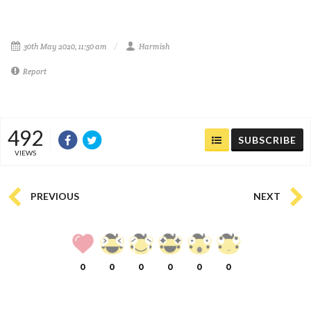
30th May 2020, 11:50 am
Harmish
Report
492
SUBSCRIBE
VIEWS
PREVIOUS
NEXT
0
0
0
0
0
0