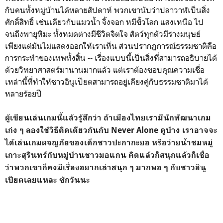
กับคนทั้งหมู่บ้านได้หลายสัปดาห์ พวกเขานับว่าปลาวาฬเป็นสิ่ง
ศักดิ์สิทธิ์ เช่นเดียวกับแมวน้ำ จิ้งจอก หมีขั้วโลก แสงเหนือ ไป
จนถึงพายุหิมะ ทั้งหมดต่างมีชีวิตจิตใจ สัตว์ทุกตัวมีร่างมนุษย์
เพียงแต่มันไม่แสดงออกให้เราเห็น ส่วนปรากฏการณ์ธรรมชาติคือ
การกระทำของเทพทั้งสิ้น -- เรื่องแบบนี้เป็นสิ่งที่สามารถอธิบายได้
ด้วยวิทยาศาสตร์มานานมากแล้ว แต่เราต้องขอบคุณความเชื่อ
เหล่านี้ที่ทำให้ชาวอินูเปียตสามารถอยู่เคียงคู่กับธรรมชาติมาได้
หลายร้อยปี
ผู้เขียนเล่นเกมนี้แล้วรู้สึกว่า ถ้าเมืองไทยเรามีนักพัฒนาเกม
เก่ง ๆ ลองใช้วิธีคิดเดียวกันกับ Never Alone ดูบ้าง เราอาจจะ
ได้เล่นเกมผจญภัยของเด็กชาวปะกากะยอ หรือว่ายน้ำชมหมู่
เกาะสุรินทร์กับหมู่บ้านชาวมอแกน คิดแล้วก็สนุกแล้วก็เชื่อ
ว่าพวกเขาก็คงมีเรื่องอยากเล่าสนุก ๆ มากพอ ๆ กับชาวอินู
เปียตเลยแหละ ซักวันนะ