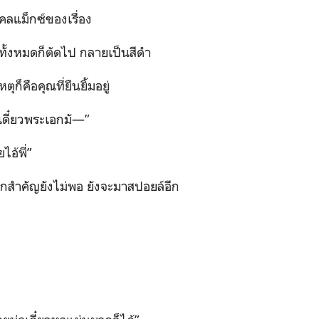
คลแม็กซ์ของเรื่อง
พทั้งหมดก็ตัดไป กลายเป็นสีดำ
ตุก็คือคุณที่ยืนยิ้มอยู่
้ว เดี๋ยวพระเอกมั—”
อ้พี่”
สำคัญยังไม่พอ ยังจะมาสปอยล์อีก