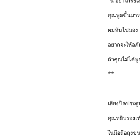
“นี่ อย่าโกรธเ
คุณพูดขึ้นมาห
ผมหันไปมอง
อยากจะให้อภั
ถ้าคุณไม่ได้พ
**
เสียงปิดประตู
คุณหยิบรองเท
ในมือถือถุงข