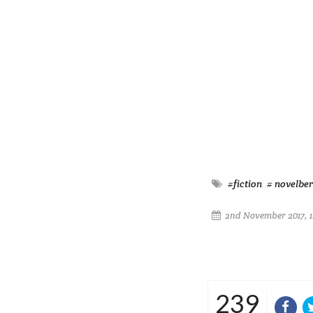
#fiction
# novelber
2nd November 2017, 
239