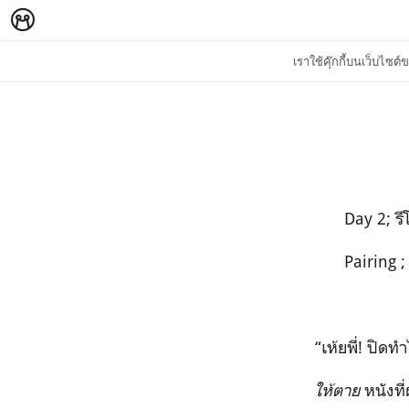
เราใช้คุ๊กกี้บนเว็บไซ
Day 2; รีโม
Pairing ; EJ
“เห้ยพี่! ปิด
ให้ตาย
หนังที่