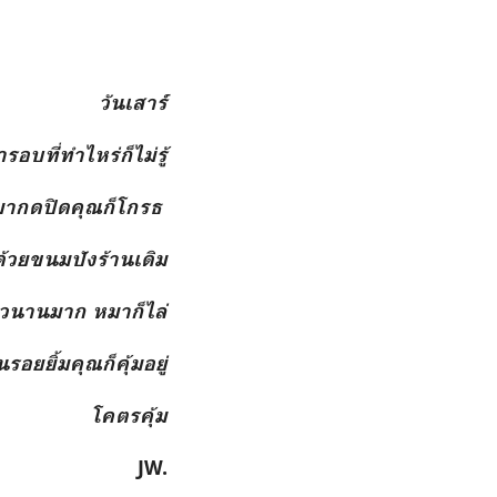
วันเสาร์
รอบที่ทำไหร่ก็ไม่รู้
มากดปิดคุณก็โกรธ
้ด้วยขนมปังร้านเดิม
วนานมาก หมาก็ไล่
นรอยยิ้มคุณก็คุ้มอยู่
โคตรคุ้ม
JW.