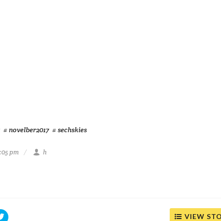
# novelber2017
# sechskies
1:05 pm
h
VIEW ST