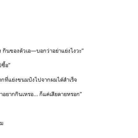
่ง กินของตัวเอ—บอกว่าอย่าแย่งไงวะ”
ซื้อ”
กที่แย่งขนมปังไปจากผมได้สำเร็จ
าอยากกินเหรอ… ก็แค่เสียดายหรอก”
าม