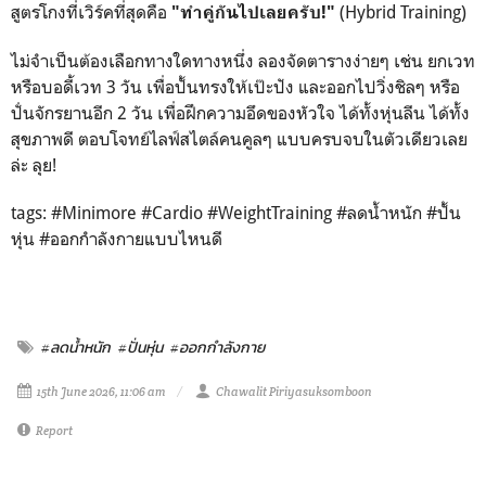
สูตรโกงที่เวิร์คที่สุดคือ
(Hybrid Training)
"ทำคู่กันไปเลยครับ!"
ไม่จำเป็นต้องเลือกทางใดทางหนึ่ง ลองจัดตารางง่ายๆ เช่น ยกเวท
หรือบอดี้เวท 3 วัน เพื่อปั้นทรงให้เป๊ะปัง และออกไปวิ่งชิลๆ หรือ
ปั่นจักรยานอีก 2 วัน เพื่อฝึกความอึดของหัวใจ ได้ทั้งหุ่นลีน ได้ทั้ง
สุขภาพดี ตอบโจทย์ไลฟ์สไตล์คนคูลๆ แบบครบจบในตัวเดียวเลย
ล่ะ ลุย!
tags: #Minimore #Cardio #WeightTraining #ลดน้ำหนัก #ปั้น
หุ่น #ออกกำลังกายแบบไหนดี
#ลดน้ำหนัก
#ปั่นหุ่น
#ออกกำลังกาย
15th June 2026, 11:06 am
Chawalit Piriyasuksomboon
Report