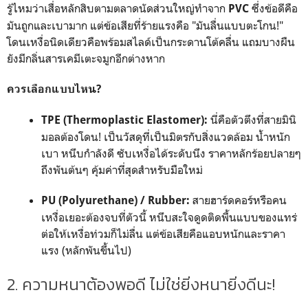
รู้ไหมว่าเสื่อหลักสิบตามตลาดนัดส่วนใหญ่ทำจาก
ซึ่งข้อดีคือ
PVC
มันถูกและเบามาก แต่ข้อเสียที่ร้ายแรงคือ "มันลื่นแบบตะโกน!"
โดนเหงื่อนิดเดียวคือพร้อมสไลด์เป็นกระดานโต้คลื่น แถมบางผืน
ยังมีกลิ่นสารเคมีเตะจมูกอีกต่างหาก
ควรเลือกแบบไหน?
นี่คือตัวตึงที่สายมินิ
TPE (Thermoplastic Elastomer):
มอลต้องโดน! เป็นวัสดุที่เป็นมิตรกับสิ่งแวดล้อม น้ำหนัก
เบา หนึบกำลังดี ซับเหงื่อได้ระดับนึง ราคาหลักร้อยปลายๆ
ถึงพันต้นๆ คุ้มค่าที่สุดสำหรับมือใหม่
สายฮาร์ดคอร์หรือคน
PU (Polyurethane) / Rubber:
เหงื่อเยอะต้องจบที่ตัวนี้ หนึบสะใจดูดติดพื้นแบบของแทร่
ต่อให้เหงื่อท่วมก็ไม่ลื่น แต่ข้อเสียคือแอบหนักและราคา
แรง (หลักพันขึ้นไป)
2. ความหนาต้องพอดี ไม่ใช่ยิ่งหนายิ่งดีนะ!