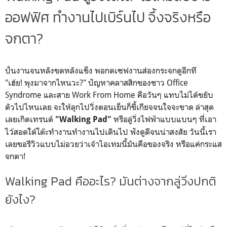
ออฟฟิศ ทำงานไปเบิร์นไป จึ้งจริงหรือ
จกตา?
ปั่นงานจนหลังขดหลังแข็ง พอกดเซฟงานส่องกระจกดูอีกที
"เฮ้ย! พุงมาจากไหนวะ?" ปัญหาคลาสสิกของชาว Office
Syndrome และสาย Work From Home คือวันๆ แทบไม่ได้ขยับ
ตัวไปไหนเลย จะให้ลุกไปวิ่งตอนเย็นก็ขี้เกียจจนใจจะขาด ล่าสุด
เลยเกิดเทรนด์
หรือลู่วิ่งไฟฟ้าแบบแบนๆ ที่เอา
"Walking Pad"
ไว้สอดใต้โต๊ะทำงานทำงานไปเดินไป ฟังดูดีจนน่าสงสัย วันนี้เรา
เลยขอรีวิวแบบไม่อวยว่าเจ้าไอเทมนี้มันคือของจริง หรือแค่กระแส
จกตา!
Walking Pad คืออะไร? มันต่างจากลู่วิ่งปกติ
ยังไง?