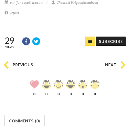
15th June 2026, 11:01 am
Chawalit Piriyasuksomboon
Report
29
SUBSCRIBE
VIEWS
PREVIOUS
NEXT
0
0
0
0
0
0
COMMENTS
(
0)