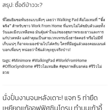
สรุป: ซื้อดีป่าววะ?
พี่โฮมยิมขอฟันธงแบบตึงๆ เลยว่า Walking Pad คือไอเทมที่
"จึ้ง
สำหรับชาว Work From Home ที่แทบไม่ได้ขยับตัวเลยทั้ง
จริง"
วันและมีงบเหลือพอ มันคุ้มค่าในแง่ของสุขภาพระยะยาวและการ
แก้ปวดหลัง แต่ถ้าคุณเป็นสายเวทเทรนนิ่งฮาร์ดคอร์ หรือไม่มีที่
เก็บแน่ๆ ก็อาจจะมองข้ามไปได้ครับ ใครที่มีอยู่แล้วลองคอมเมนต์
บอกเพื่อนๆ หน่อยว่าใช้แล้วพุงยุบจริงป่าว!
tags: #Minimore #WalkingPad #WorkFromHome
#OfficeSyndrome #รีวิวไอเทมฮิต #สุขภาพดีบอกต่อ #รีวิวไม่
อวย
นั่งปั่นงานจนหลังเดาะ! แจก 5 ท่ายืด
เหยียดแก้ออฟฟิศซินโดรม ทำบนเก้าอี้