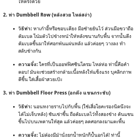
ให้ตรงด้วย
2. ท่า Dumbbell Row (หลังสวย ไหล่สง่า)
หาเก้าอี้หรือขอบเตียง มือซ้ายยันไว้ ส่วนมือขวาถือ
วิธีทำ:
ดัมเบล โน้มตัวไปข้างหน้าให้หลังขนานกับพื้น จากนั้นดึง
ดัมเบลขึ้นมาให้ศอกพ้นแผ่นหลัง แล้วค่อยๆ วางลง ทำ
สลับข้างกัน
ใครที่เป็นออฟฟิศซินโดรม ไหล่ห่อ ท่านี้คือคำ
ความจึ้ง:
ตอบ! มันจะช่วยสร้างกล้ามเนื้อหลังให้แข็งแรง บุคลิกภาพ
ดีขึ้น ใส่เสื้อผ้าสวยเป๊ะ
3. ท่า Dumbbell Floor Press (อกตึง แขนกระชับ)
นอนหงายราบไปกับพื้น (ใช้เสื่อโยคะรองนิดนึงจะ
วิธีทำ:
ได้ไม่เจ็บหลัง) ชันเข่าขึ้น ถือดัมเบลไว้ทั้งสองข้าง ดันแขน
ขึ้นไปบนเพดานให้สุด แล้วค่อยๆ ลดศอกลงมาแตะพื้น
ไม่ต้องมีม้านั่งยกน้ำหนักก็ปั้นอกได้! ท่านี้
ความจึ้ง: