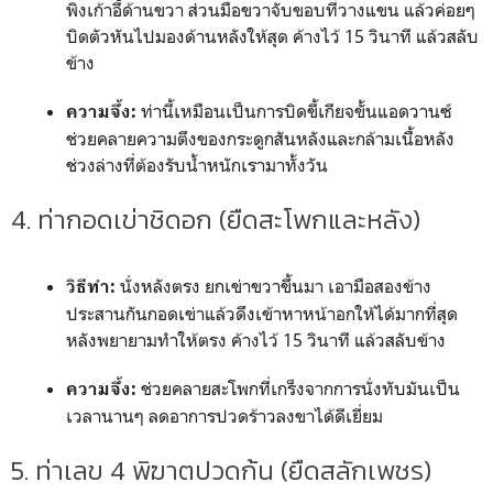
พิงเก้าอี้ด้านขวา ส่วนมือขวาจับขอบที่วางแขน แล้วค่อยๆ
บิดตัวหันไปมองด้านหลังให้สุด ค้างไว้ 15 วินาที แล้วสลับ
ข้าง
ท่านี้เหมือนเป็นการบิดขี้เกียจขั้นแอดวานซ์
ความจึ้ง:
ช่วยคลายความตึงของกระดูกสันหลังและกล้ามเนื้อหลัง
ช่วงล่างที่ต้องรับน้ำหนักเรามาทั้งวัน
4. ท่ากอดเข่าชิดอก (ยืดสะโพกและหลัง)
นั่งหลังตรง ยกเข่าขวาขึ้นมา เอามือสองข้าง
วิธีทำ:
ประสานกันกอดเข่าแล้วดึงเข้าหาหน้าอกให้ได้มากที่สุด
หลังพยายามทำให้ตรง ค้างไว้ 15 วินาที แล้วสลับข้าง
ช่วยคลายสะโพกที่เกร็งจากการนั่งทับมันเป็น
ความจึ้ง:
เวลานานๆ ลดอาการปวดร้าวลงขาได้ดีเยี่ยม
5. ท่าเลข 4 พิฆาตปวดก้น (ยืดสลักเพชร)