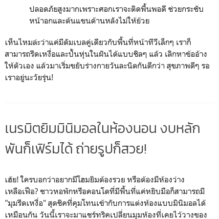
ปลอดภัยสูงมากเพราะศอกเราจะติดพื้นพอดี ช่วยกระชับ
หน้าอกและต้นแขนด้านหลังไม่ให้ย้วย
เห็นไหมล่ะว่าแค่มีดัมเบลคู่เดียวกับพื้นที่หน้าทีวีเล็กๆ เราก็
สามารถรีดเหงื่อและปั้นหุ่นในฝันได้แบบชิลๆ แล้ว เลิกหาข้ออ้าง
ให้ตัวเอง แล้วมาเริ่มขยับร่างกายวันละนิดกันดีกว่า สุขภาพดีๆ รอ
เราอยู่นะวัยรุ่น!
เนรมิตยิมมินิมอลในห้องนอน งบหลัก
พันก็เฟิร์มได้ ถ่ายรูปก็สวย!
เฮ้ย! ใครบอกว่าอยากมีโฮมยิมต้องรวย หรือต้องมีห้องว่าง
เหลือเฟือ? ชาวหอพักหรือคอนโดที่มีพื้นที่แค่หยิบมือก็สามารถมี
"มุมรีดเหงื่อ" สุดชิคที่คุมโทนเข้ากับการแต่งห้องแบบมินิมอลได้
เหมือนกัน วันนี้เราจะมาแชร์ทริคเปลี่ยนมุมห้องที่เคยไว้วางของ