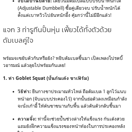
เดี๋ยวนี้มีดัมเบลแบบปรับน้ำหนักได้
งบไม่บานปลาย:
(Adjustable Dumbbell) ซื้อคู่เดียวจบ ปรับน้ำหนักได้
ตั้งแต่เบาหวิวไปยันหนักอึ้ง คุ้มกว่านี้ไม่มีอีกแล้ว!
แจก 3 ท่ารูทีนปั้นหุ่น เฟี้ยวได้ทั้งตัวด้วย
ดัมเบลคู่ใจ
พร้อมจะขยับตัวกันหรือยัง? หยิบดัมเบลขึ้นมา เปิดเพลงโปรดบิ้
วอารมณ์ แล้วลุยไปพร้อมกันเลย!
1. ท่า Goblet Squat (ปั้นก้นเด้ง ขาเฟิร์ม)
ยืนกางขาประมาณหัวไหล่ ถือดัมเบล 1 ลูกไว้แนบ
วิธีทำ:
หน้าอก (จับแบบประคองไว้) จากนั้นย่อตัวลงเหมือนกำลัง
จะนั่งเก้าอี้ ให้ต้นขาขนานกับพื้น แล้วดันตัวกลับขึ้นมา
ท่านี้จะช่วยปั้นช่วงล่างให้แข็งแรง ก้นเด้งสวย
ความจึ้ง:
แถมยังฝึกความแข็งแรงของหน้าท้องในการประคองหลัง