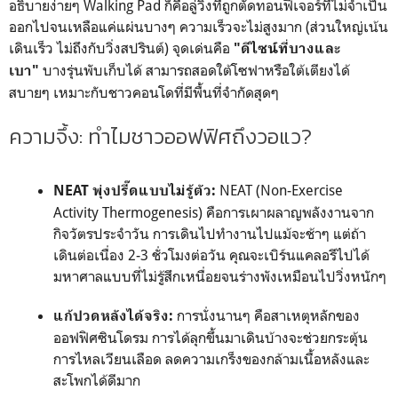
อธิบายง่ายๆ Walking Pad ก็คือลู่วิ่งที่ถูกตัดทอนฟีเจอร์ที่ไม่จำเป็น
ออกไปจนเหลือแค่แผ่นบางๆ ความเร็วจะไม่สูงมาก (ส่วนใหญ่เน้น
เดินเร็ว ไม่ถึงกับวิ่งสปรินต์) จุดเด่นคือ
"ดีไซน์ที่บางและ
บางรุ่นพับเก็บได้ สามารถสอดใต้โซฟาหรือใต้เตียงได้
เบา"
สบายๆ เหมาะกับชาวคอนโดที่มีพื้นที่จำกัดสุดๆ
ความจึ้ง: ทำไมชาวออฟฟิศถึงวอแว?
NEAT (Non-Exercise
NEAT พุ่งปรี๊ดแบบไม่รู้ตัว:
Activity Thermogenesis) คือการเผาผลาญพลังงานจาก
กิจวัตรประจำวัน การเดินไปทำงานไปแม้จะช้าๆ แต่ถ้า
เดินต่อเนื่อง 2-3 ชั่วโมงต่อวัน คุณจะเบิร์นแคลอรีไปได้
มหาศาลแบบที่ไม่รู้สึกเหนื่อยจนร่างพังเหมือนไปวิ่งหนักๆ
การนั่งนานๆ คือสาเหตุหลักของ
แก้ปวดหลังได้จริง:
ออฟฟิศซินโดรม การได้ลุกขึ้นมาเดินบ้างจะช่วยกระตุ้น
การไหลเวียนเลือด ลดความเกร็งของกล้ามเนื้อหลังและ
สะโพกได้ดีมาก