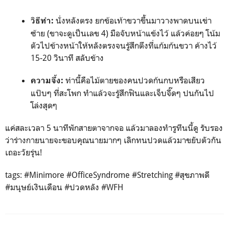
นั่งหลังตรง ยกข้อเท้าขวาขึ้นมาวางพาดบนเข่า
วิธีทำ:
ซ้าย (ขาจะดูเป็นเลข 4) มือจับหน้าแข้งไว้ แล้วค่อยๆ โน้ม
ตัวไปข้างหน้าให้หลังตรงจนรู้สึกตึงที่แก้มก้นขวา ค้างไว้
15-20 วินาที สลับข้าง
ท่านี้คือไม้ตายของคนปวดก้นกบหรือเสียว
ความจึ้ง:
แป๊บๆ ที่สะโพก ทำแล้วจะรู้สึกฟินและเจ็บจี๊ดๆ ปนกันไป
โล่งสุดๆ
แค่สละเวลา 5 นาทีพักสายตาจากจอ แล้วมาลองทำรูทีนนี้ดู รับรอง
ว่าร่างกายนายจะขอบคุณนายมากๆ เลิกทนปวดแล้วมาขยับตัวกัน
เถอะวัยรุ่น!
tags: #Minimore #OfficeSyndrome #Stretching #สุขภาพดี
#มนุษย์เงินเดือน #ปวดหลัง #WFH