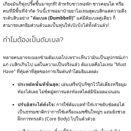
เกียจมันก็พุ่งปรี๊ดขึ้นมาทุกที! สำหรับชาวหอพัก ชาวคอนโด หรือ
คนที่มีพื้นที่จำกัด วันนี้เราขอมาป้ายยาไอเทมสุดเบสิกแต่ความตึง
ระดับสิบอย่าง
แค่มีดัมเบลคู่เดียว ก็
"ดัมเบล (Dumbbell)"
สามารถเสกยิมส่วนตัวและปั้นหุ่นให้เป๊ะปังได้ทั้งตัวแล้ว!
ทำไมต้องเป็นดัมเบล?
หลายคนอาจจะมองข้ามดัมเบลไปเพราะเห็นว่ามันเป็นอุปกรณ์เก่า
แก่ เบสิกเกินไป แต่ในความเป็นจริงแล้ว ดัมเบลคือไอเทม "Must
Have" ที่คุ้มค่าที่สุดของการเริ่มต้นทำโฮมยิมเลยล่ะ
เล่นเสร็จปุ๊บก็ซุกไว้ใต้เตียงหรือมุม
ประหยัดพื้นที่ขั้นสุด:
ห้องได้เลย ไม่ขัดมู้ดการแต่งห้องสไตล์มินิมอลแน่นอน
การใช้ดัมเบลทำให้เราขยับข้อต่อได้
ปรับอิสระได้ดั่งใจ:
เป็นธรรมชาติกว่าการใช้เครื่องแมชชีนใหญ่ๆ แถมยังช่วย
ฝึกการทรงตัว (Core Body) ไปในตัวด้วย