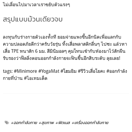
ไม่เลื่อนไปมาเวลาเราขยับตัวแรงๆ
สรุปแบบม้วนเดียวจบ
ลงทุนกับร่างกายตัวเองทั้งที ยอมจ่ายแพงขึ้นอีกนิดเพื่อแลกกับ
ความปลอดภัยดีกว่าครับวัยรุ่น ทิ้งเสื่อพลาสติกลื่นๆ ไปซะ แล้วหา
เสื่อ TPE หนาสัก 6 มม. สีมินิมอลๆ คุมโทนเข้ากับห้องมาไว้สักผืน
รับรองว่าฟีลลิ่งตอนออกกำลังกายจะฟินขึ้นอีกสิบระดับ ลุยเลย!
tags: #Minimore #YogaMat #โฮมยิม #รีวิวเสื่อโยคะ #ออกกำลัง
กายที่บ้าน #ไอเทมเด็ด
#ออกกำลังกาย
#สุขภาพ
#ฟิตเนส
#เครื่องออกกำลังกาย