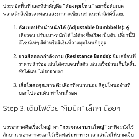
ประหยัดพื้นที่ และที่สำคัญคือ
อย่าซื้อดัมเบล
"ต้องคุมโทน"
พลาสติกสีเขียวสะท้อนแสงมาวางเชียวนะ! แนะนำลิสต์นี้เลย:
คู่
ดัมเบลปรับน้ำหนักได้ (Adjustable Dumbbells):
เดียวจบ ปรับเบา-หนักได้ ไม่ต้องซื้อเรียงเป็นตับ เดี๋ยวนี้มี
ดีไซน์เท่ๆ สีดำหรือสีเงินที่วางมุมไหนก็ดูคูล
ยิมเคลื่อนที่
ยางยืดออกกำลังกาย (Resistance Bands):
ราคาหลักร้อย เล่นได้ครบจบทั้งตัว เล่นเสร็จม้วนเก็บใส่ลิ้น
ชักได้เลย ไม่รกสายตา
เลือกที่หนาหน่อย สีคุมโทนอย่างที่
เสื่อโยคะคุณภาพดี:
บอกไปตอนต้น ท่าไหนก็รอด
Step 3: เติมไฟด้วย "กิมมิค" เล็กๆ น้อยๆ
บรรยากาศคือเรื่องใหญ่! หา
มาพิงผนังไว้
"กระจกเงาบานใหญ่"
สักบาน นอกจากจะเอาไว้เช็คฟอร์มท่าทางเวลาเล่นไม่ให้บาดเจ็บ