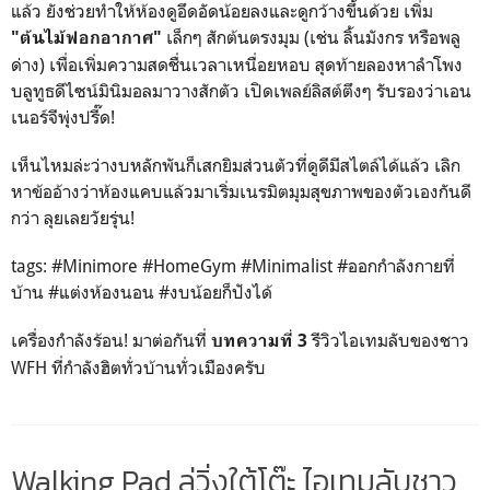
แล้ว ยังช่วยทำให้ห้องดูอึดอัดน้อยลงและดูกว้างขึ้นด้วย เพิ่ม
เล็กๆ สักต้นตรงมุม (เช่น ลิ้นมังกร หรือพลู
"ต้นไม้ฟอกอากาศ"
ด่าง) เพื่อเพิ่มความสดชื่นเวลาเหนื่อยหอบ สุดท้ายลองหาลำโพง
บลูทูธดีไซน์มินิมอลมาวางสักตัว เปิดเพลย์ลิสต์ตึงๆ รับรองว่าเอน
เนอร์จีพุ่งปรี๊ด!
เห็นไหมล่ะว่างบหลักพันก็เสกยิมส่วนตัวที่ดูดีมีสไตล์ได้แล้ว เลิก
หาข้ออ้างว่าห้องแคบแล้วมาเริ่มเนรมิตมุมสุขภาพของตัวเองกันดี
กว่า ลุยเลยวัยรุ่น!
tags: #Minimore #HomeGym #Minimalist #ออกกำลังกายที่
บ้าน #แต่งห้องนอน #งบน้อยก็ปังได้
เครื่องกำลังร้อน! มาต่อกันที่
รีวิวไอเทมลับของชาว
บทความที่ 3
WFH ที่กำลังฮิตทั่วบ้านทั่วเมืองครับ
Walking Pad ลู่วิ่งใต้โต๊ะ ไอเทมลับชาว