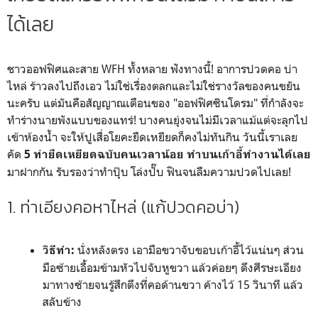
ได้เลย
ชาวออฟฟิศและสาย WFH ทั้งหลาย ฟังทางนี้! อาการปวดคอ บ่า
ไหล่ ร้าวลงไปถึงเอว ไม่ใช่เรื่องตลกและไม่ใช่รางวัลของคนขยัน
นะครับ แต่มันคือสัญญาณเตือนของ "ออฟฟิศซินโดรม" ที่กำลังจะ
ทำร่างนายพังแบบของแทร่! บางคนยุ่งจนไม่มีเวลาแม้แต่จะลุกไป
เข้าห้องน้ำ จะให้ปูเสื่อโยคะยืดเหยียดก็คงไม่ทันกิน วันนี้เราเลย
คัด
5 ท่ายืดเหยียดฉบับคนเวลาน้อย ทำบนเก้าอี้ทำงานได้เลย
มาฝากกัน รับรองว่าทำปุ๊บ โล่งปั๊บ ฟินจนลืมความปวดไปเลย!
1. ท่าเอียงคอหาไหล่ (แก้ปวดคอบ่า)
นั่งหลังตรง เอามือขวาจับขอบเก้าอี้ไว้แน่นๆ ส่วน
วิธีทำ:
มือซ้ายเอื้อมข้ามหัวไปจับหูขวา แล้วค่อยๆ ดึงศีรษะเอียง
มาทางซ้ายจนรู้สึกตึงที่คอด้านขวา ค้างไว้ 15 วินาที แล้ว
สลับข้าง