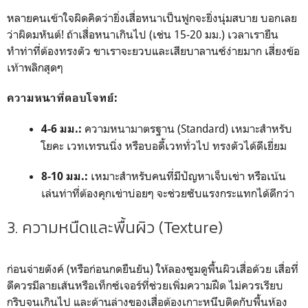
หลายคนเข้าใจผิดคิดว่ายิ่งเสื่อหนาเป็นฟูกจะยิ่งนุ่มสบาย บอกเลย
ว่าผิดมหันต์! ถ้าเสื่อหนาเกินไป (เช่น 15-20 มม.) เวลาเรายืน
ทำท่าที่ต้องทรงตัว ขาเราจะยวบและเสียบาลานซ์ง่ายมาก เสี่ยงข้อ
เท้าพลิกสุดๆ
ความหนาที่ตอบโจทย์:
ความหนามาตรฐาน (Standard) เหมาะสำหรับ
4-6 มม.:
โยคะ เวทเทรนนิ่ง หรือบอดี้เวททั่วไป ทรงตัวได้ดีเยี่ยม
เหมาะสำหรับคนที่มีปัญหาเจ็บเข่า หรือเน้น
8-10 มม.:
เล่นท่าที่ต้องคุกเข่าบ่อยๆ จะช่วยซับแรงกระแทกได้ดีกว่า
3. ความหนืดและพื้นผิว (Texture)
ก่อนจ่ายตังค์ (หรือก่อนกดยืนยัน) ให้ลองซูมดูพื้นผิวเสื่อด้วย เสื่อที่
ดีควรมีลายเส้นหรือเท็กซ์เจอร์ที่ช่วยเพิ่มความฝืด ไม่ควรเรียบ
กริบจนเกินไป และด้านล่างของเสื่อต้องเกาะหนึบติดกับพื้นห้อง