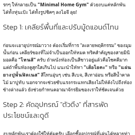
รกๆ ให้กลายเป็น
ด้วยงบแค่หลักพัน
"Minimal Home Gym"
ได้ทั้งหุ่นเป๊ะ ได้ทั้งรูปชิคๆ ลงไอจี ลุย!
Step 1: เคลียร์พื้นที่และปรับมู้ดแอนด์โทน
ก่อนจะเอาอุปกรณ์มาวาง ต้องเริ่มที่การ "ละลายพฤติกรรม" ของมุม
นั้นก่อน เคลียร์ของที่ไม่จำเป็นออกให้หมด ทริคสำคัญของสายมินิ
มอลคือ
ครับ ถ้าผนังห้องเป็นสีขาวอยู่แล้วคือโชคดีมาก
"โทนสี"
แต่ถ้าพื้นห้องดูสุกใสเกินไป แนะนำให้หา
หรือ
"เสื่อโยคะ"
"แผ่น
สีโทนอุ่นๆ เช่น สีเบจ, สีเทาอ่อน หรือสีน้ำตาล
ยางปูพื้นฟิตเนส"
ไม้ มาปูทับ นอกจากจะช่วยซับแรงกระแทกเสียงไม่ให้ดังไปถึงห้อง
ข้างล่างแล้ว ยังช่วยกำหนดอาณาจักรยิมของเราให้ชัดเจนด้วย
Step 2: คัดอุปกรณ์ "ตัวตึง" ที่สารพัด
ประโยชน์และดูดี
งบหลักพันเราต้องใช้ให้คุ้มครับ เลือกซื้ออุปกรณ์ที่เล่นได้หลายท่า