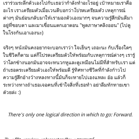
เราร่วมระลึกตัวเองไปกับเธอว่ากำลังทำอะไรอยู่ เป้าหมายเราคือ
อะไร เรา
เตรียมตัว
เมื่อเวนดีบอกว่า
โปรดเตรียมตัว
เหตุการณ์
ต่างๆ มันย้อนกลับมาให้เรามองตัวเองมากๆ จนความรู้สึกมันตีมา
อยู่ที่ขอบตา และมาเขื่อนแตกเอาตอน "พูดภาษาคลิงออน" (ไปดู
ในโรงกันเอาเองนะ)
จริงๆ หนังมันคงอยากจะบอกเราว่า ใจเย็นๆ เถอะนะ กับเรื่องใดๆ
ในชีวิตก็ตาม แต่ก็โปรดเตรียมตัวให้พร้อมกับเหตุการณ์ต่างๆ เรารู้
ว่าโลกข้างนอกมันอาจจะหนวกหูและดูเหมือนไม่มีที่สำหรับเรา แต่
ถ้าเธอตระเตรียมตัวเองให้พร้อมดี รู้ทิศทางชีวิตที่กำลังก้าวไป
ความรู้สึกอ้างว้างหลงทางนี้มันก็จะหายไปเองแหละ อ้อ แล้วก็
ระหว่างทางถ้าเธอเจอคนที่เข้าใจสิ่งที่เธอทำ อย่าลืมทักทายเขา
ด้วยล่ะ :)
There's only one logical direction in which to go: Forward.