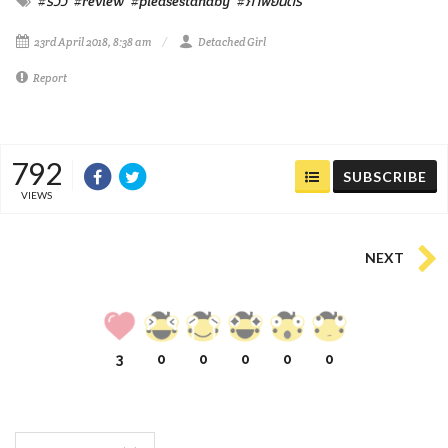
#รีวิว
#review
#pleasestandby
#ภาพยนตร์
23rd April 2018, 8:38 am
Detached Girl
Report
792
SUBSCRIBE
VIEWS
NEXT
3
0
0
0
0
0