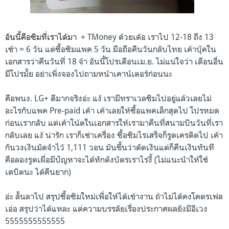
อันนี้คือซิมที่เราได้มา
+ TMoney ด้วยเด้อ
เราไป 12-18 ถึง 13
เช้า = 6 วัน แต่ซื้อซิมแพค 5 วัน มือถือคืนวันกลับไทย เค้าบุ๊คใน
เอกสารว่าคืนวันที่ 18 จ้า อันนี้โปรเดือนเม.ย. ไม่แน่ใจว่า เดือนอื่น
มีโปรมั้ย อย่าเพิ่งจองไปถามหน้าเคาน์เตอร์ก่อนนะ
คือพนง. LG+ ดีมากจริงอ่ะ แง้ เรามีทราเวลซิมไปอยู่แล้วเลยไม่
อะไรกับแพค Pre-paid เค้า เค้าเลยให้ซื้อแพคเล็กสุดไป โปรหมด
ก่อนเรากลับ แต่เค้าโน้ตในเอกสารให้เรามาคืนที่สนามบินวันที่เรา
กลับเลย แง้ น่ารัก
เราก็เช่าเครื่อง ซื้อซิมไรเสร็จก็รูดเครดิตไป เค้า
กันวงเงินมัดจำไว้ 1,111 วอน
มันขึ้นว่าตัดเงินแต่ก็คืนเงินทันที
คือลองรูดเผื่อมีปัญหาจะได้หักตังบัตรเราไรงี้ (ไม่แนะนำให้ใช้
เดบิตนะ ได้คืนยาก)
อ่ะ ลั้นลาไป สรุปซื้อซิมใหม่เพื่อให้ได้เข้างาน ถ้าไม่ได้คงโคตรเฟล
เอ่อ สรุปว่าได้แหละ แต่ความบรรลัยเรื่องประกาศผลยังมีอีเวง
5555555555555