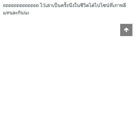
ถถถถถถถถถถถถถ ไว้เล่าเป็นครั้งนึงในชีวิตได้ไปไซน์ที่เกาหลี
แทนละกันนะ
#Korean
#K-pop
#concert
#Fanmeeting
#super junior
20th June 2019, 10:09 am
Yuizy
Report
2.4k
SUBSCRIBE
VIEWS
PREVIOUS