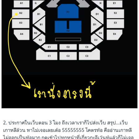
2. ประกาศในเว็บตอน 3 โมง ถึงเวลาเราก็ไปส่งเว็บ สรุป...เว็บ
เกาหลีล้วน หาไม่เจอเลยเด้อ 55555555 โคตรท้อ คืออ่านเกาหลี
ไม่ออกเป็นท้อมาก กดเข้าไปทุกหน้าที่เกี่ยวกะอีเว้นท์แล้วก็ไม่เจอ