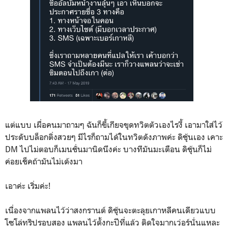
แต่แบบ เผื่อคนมาถามๆ ฉันก็ขี้เกียจขุดทวิตตัวเองไรงี้ เอามาใส่ไว้
ประดับบล็อกติ่งสวยๆ มีไรก็ถามได้ในทวิตดังภาพค่ะ ดิชุ้นเอง เคาะ
DM ไปไม่ตอบก็เมนชั่นมานิดนึงค่ะ บางทีมันมะเตือน ดิชุ้นก็ไม่
ค่อยเช็คถ้ามันไม่เด้งมา
เอาค่ะ เริ่มค่ะ!
เนื่องจากแพลนไว้ว่าสงกรานต์ ดิชุ้นจะตะลุยเกาหลีคนเดียวแบบ
โซโล่ทริปรอบสอง แพลนไว้ตั้งกะปีที่แล้ว ติดใจมากเว่อร์นั่นแหละ