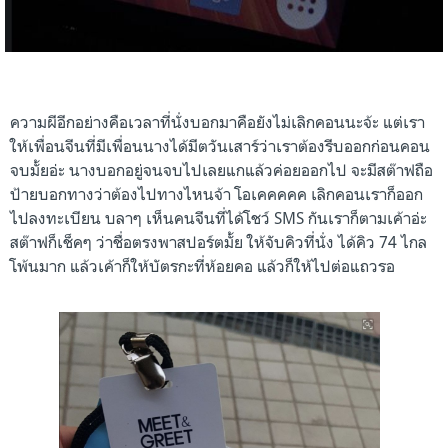
ความผีอีกอย่างคือเวลาที่นั่งบอกมาคือยังไม่เลิกคอนนะจ้ะ แต่เรา
ให้เพื่อนจีนที่มีเพื่อนนางได้มีตวันเสาร์
ว่าเราต้องรีบออกก่อนคอน
จบมั้ยอ่ะ นางบอกอยู่จนจบไปเลยแกแล้วค่อยออกไป จะมีสต๊าฟถือ
ป้ายบอกทางว่าต้องไปทางไหนจ้า โอเคคคคค เลิกคอนเราก็ออก
ไปลงทะเบียน บลาๆ เห็นคนจีนที่ได้โชว์ SMS กันเราก็ตามเค้าอ่ะ
สต๊าฟก็เช็คๆ ว่าชื่อตรงพาสปอร์ตมั้ย ให้จับคิวที่นั่ง ได้คิว 74 ไกล
โพ้นมาก แล้วเค้าก็ให้บัตรกะที่ห้อยคอ แล้วก็ให้ไปต่อแถวรอ