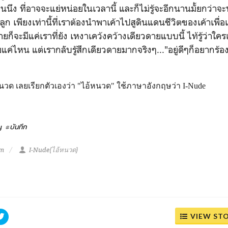
ึง ที่อาจจะแย่หน่อยในเวลานี้ และก็ไม่รู้จะอีกนานมั้ยกว่าจะห
นลูก เพียงเท่านี้ที่เราต้องนำพาเค้าไปสูดินแดนชีวิตของเค้าเพื
ายก็จะมีแค่เราที่ยัง เหงาเคว้งคว้างเดียวดายแบบนี้ ไท้รู้ว่าใครเ
ไหน แต่เรากลับรู้สึกเดียวดายมากจริงๆ..."อยู่ดีๆก็อยากร้อ
หนวด เลยเรียกตัวเองว่า "ไอ้หนวด" ใช้ภาษาอังกฤษว่า I-Nude
y
#บันทึก
pm
I-Nude(ไอ้หนวด)
VIEW ST