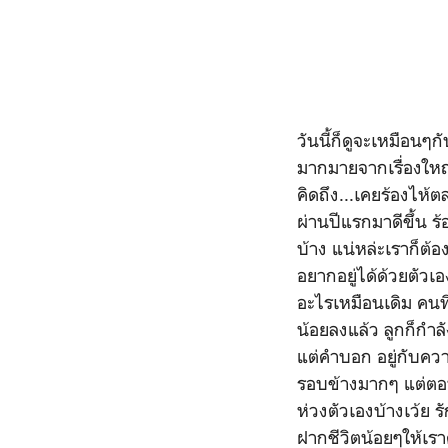
วันนี้ก็ดูจะเหมือนๆกั
มากมายจากเรื่องใหญ่
คิดถึง...เคยร้องไห้
ผ่านปีแรกมาดีขึ้น ร
บ้าง แน่หล่ะเราก็ต
อยากอยู่ได้ด้วยตัว
อะไรเหมือนเดิม คนที่
น้อยลงแล้ว ลูกก็กำล
แต่คำบอก อยู่กับความ
รอบข้างมากๆ แต่ตอนน
ห่วงตัวเองบ้างเว้ย ร
ฝากชีวิตน้อยๆให้เรา