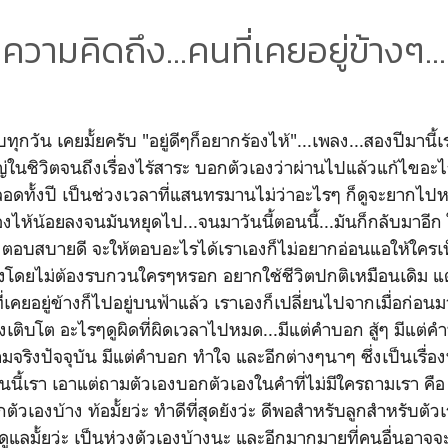
ความคิดถึง...คนที่เคยอยู่ข้างๆ...
บทุกวัน เคยมั้ยครับ "อยู่ดีๆก็อยากร้องไห้"...เพลง...สองปีมานี้เ
ในชิวิตจนถึงเรื่องไร้สาระ บอกตัวเองว่าผ่านไปแล้วแก้ไขอะไรไ
ตลอดทั้งปี เป็นช่วงเวลาที่แสนทรมานไม่ว่าอะไรๆ ก็ดูจะยากไป
้องไห้น้อยลงจนมันหยุดไป...จนมาวันนี้ตอนนี้...มันก็กลับมาอี
้องตอบสบายดี จะให้ตอบอะไรได้เราเองก็ไม่อยากอ่อนแอให้ใค
เองโดยไม่ต้องรบกวนใครๆหรอก อยากใช้ชีวิตปกติเหมือนเดิม แต
เคยอยู่ข้างก็ไปอยู่บนฟ้าแล้ว เราเองก็เปลี่ยนไปจากเมื่อก่อนม
ังเติบโต อะไรๆดูผิดที่ผิดเวลาไปหมด...มีแต่คำบอก สู้ๆ มีแต่
จริงปัจจุบัน มีแต่คำบอก ทำใจ และอีกต่างๆนาๆ ซึ่งเป็นเรื่องที
ี้เรา เอาแต่ถามตัวเองบอกตัวเองในคำที่ไม่มีใครถามเรา คือ เห
ักตัวเองบ้าง ท้อมั้ยว่ะ ทำดีที่สุดยังว่ะ ดีพอสำหรับลูกสำหรับตั
ดูแลมั้ยว่ะ เป็นห่วงตัวเองบ้างนะ และอีกมากมายที่คนอื่นอาจจะ